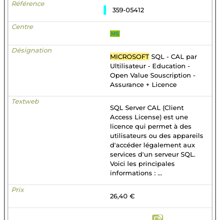
359-05412
MS
MICROSOFT
SQL - CAL par
Ultilisateur - Education -
Open Value Souscription -
Assurance + Licence
SQL Server CAL (Client
Access License) est une
licence qui permet à des
utilisateurs ou des appareils
d'accéder légalement aux
services d'un serveur SQL.
Voici les principales
informations : ...
26,40 €