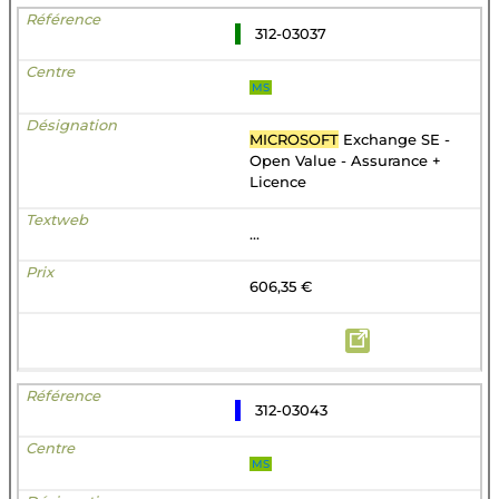
312-03037
MS
MICROSOFT
Exchange SE -
Open Value - Assurance +
Licence
...
606,35 €
312-03043
MS