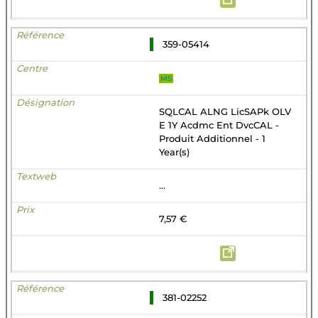
359-05414
MS
SQLCAL ALNG LicSAPk OLV
E 1Y Acdmc Ent DvcCAL -
Produit Additionnel - 1
Year(s)
...
7,57 €
381-02252