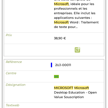
Microsoft
, idéale pour les
professionnels et les
entreprises. Elle inclut les
applications suivantes :
Microsoft
Word : Traitement
de texte pour...
38,90 €
2UJ-00011
MS
MICROSOFT
Microsoft
Desktop Education - Open
Value Souscription