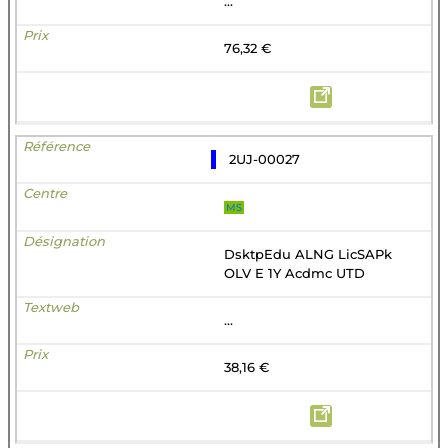
...
76,32 €
2UJ-00027
MS
DsktpEdu ALNG LicSAPk
OLV E 1Y Acdmc UTD
...
38,16 €