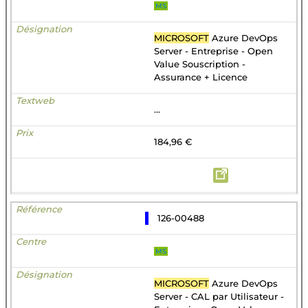
MS
MICROSOFT
Azure DevOps
Server - Entreprise - Open
Value Souscription -
Assurance + Licence
...
184,96 €
126-00488
MS
MICROSOFT
Azure DevOps
Server - CAL par Utilisateur -