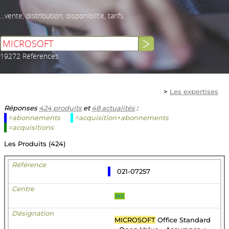
...vente, distribution, disponibilité, tarifs
19272 Références
>
Les expertises
Réponses
424 produits
et
48 actualités
:
=abonnements
=acquisition+abonnements
=acquisitions
Les Produits (424)
021-07257
MS
MICROSOFT
Office Standard