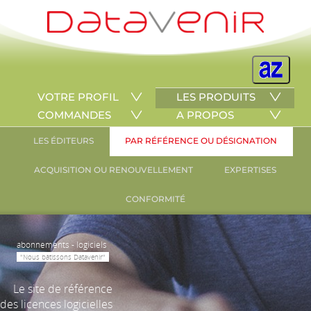
VOTRE PROFIL
LES PRODUITS
COMMANDES
A PROPOS
LES ÉDITEURS
PAR RÉFÉRENCE OU DÉSIGNATION
ACQUISITION OU RENOUVELLEMENT
EXPERTISES
CONFORMITÉ
abonnements - logiciels
"Nous bâtissons Datavenir"
Le site de référence
des licences logicielles