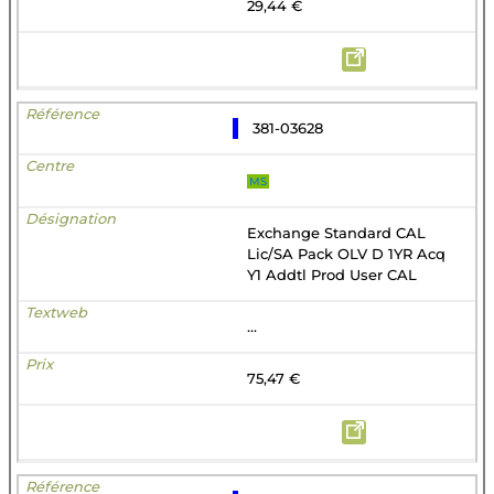
29,44 €
381-03628
MS
Exchange Standard CAL
Lic/SA Pack OLV D 1YR Acq
Y1 Addtl Prod User CAL
...
75,47 €