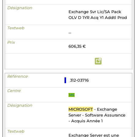
Exchange Svr Lic/SA Pack
OLV D 1YR Acq Y1 Addtl Prod
...
606,35 €
312-03716
MS
MICROSOFT
- Exchange
Server - Software Assurance
- Acquis Année 1
Exchange Server est une