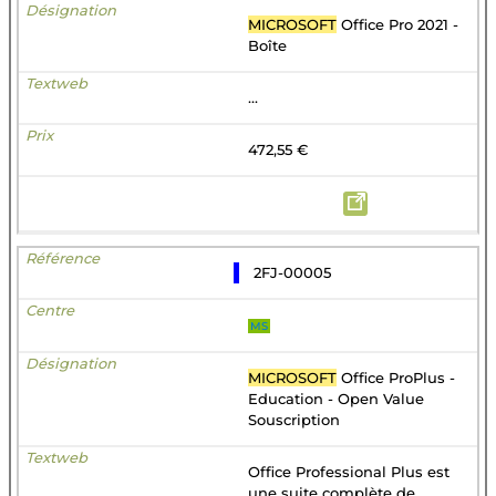
MICROSOFT
Office Pro 2021 -
Boîte
...
472,55 €
2FJ-00005
MS
MICROSOFT
Office ProPlus -
Education - Open Value
Souscription
Office Professional Plus est
une suite complète de