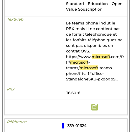
Standard - Education - Open
Value Souscription
Le teams phone inclut le
PBX mais il ne contient pas
de forfait téléphonique et
les forfaits téléphoniques ne
sont pas disponibles en
contrat OVS.
https://www.
microsoft
.com/fr-
fr/
microsoft
-
teams/
microsoft
-teams-
phone?rtc=1#office-
StandaloneSKU-pkdogb9...
36,60 €
359-01624