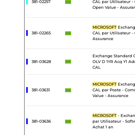
381-02257
CAL par Utilisateur 
MS
Open Value - Assura
MICROSOFT
Exchange
381-02265
CAL par Utilisateur -
MS
Assurance
Exchange Standard C
381-03628
OLV D 1YR Acq Y1 Add
MS
CAL
MICROSOFT
Exchange
381-03631
CAL par Poste - Com
MS
Value - Assurance
MICROSOFT
- Exchan
381-03636
par Utilisateur - Sof
MS
Achat 1 an