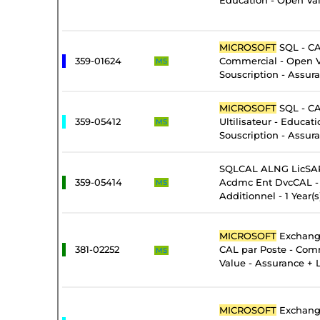
Education - Open Val
MICROSOFT
SQL - CA
359-01624
Commercial - Open 
MS
Souscription - Assur
MICROSOFT
SQL - CA
359-05412
Ultilisateur - Educat
MS
Souscription - Assur
SQLCAL ALNG LicSAP
359-05414
Acdmc Ent DvcCAL - 
MS
Additionnel - 1 Year(s
MICROSOFT
Exchange
381-02252
CAL par Poste - Com
MS
Value - Assurance + 
MICROSOFT
Exchange