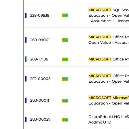
MICROSOFT
SQL Serv
228-09538
Education - Open Val
MS
- Assurance + Licenc
MICROSOFT
Office Pr
269-09061
MS
Open Value - Assura
269-17186
MICROSOFT
Office Pr
MS
MICROSOFT
Office Pr
2FJ-00005
MS
Education - Open Val
MICROSOFT
Microsof
2UJ-00011
MS
Education - Open Val
DsktpEdu ALNG LicS
2UJ-00027
MS
Acdmc UTD