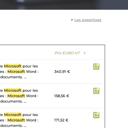
>
Les expertises
Prix EURO HT
↕
 de
Microsoft
pour les
tes :
Microsoft
Word :
340,91 €
 documents. ...
 de
Microsoft
pour les
tes :
Microsoft
Word :
158,56 €
 documents. ...
 de
Microsoft
pour les
tes :
Microsoft
Word :
171,52 €
 documents. ...