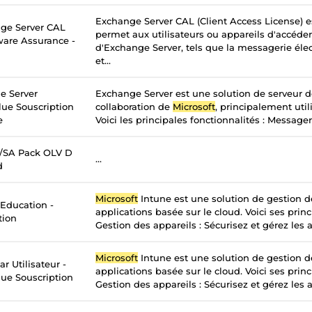
Exchange Server CAL (Client Access License) e
ge Server CAL
permet aux utilisateurs ou appareils d'accéder
tware Assurance -
d'Exchange Server, tels que la messagerie élec
et...
e Server
Exchange Server est une solution de serveur 
lue Souscription
collaboration de
Microsoft
, principalement util
e
Voici les principales fonctionnalités : Messageri
c/SA Pack OLV D
...
d
Microsoft
Intune est une solution de gestion d
 Education -
applications basée sur le cloud. Voici ses princ
tion
Gestion des appareils : Sécurisez et gérez les a
Microsoft
Intune est une solution de gestion d
r Utilisateur -
applications basée sur le cloud. Voici ses princ
ue Souscription
Gestion des appareils : Sécurisez et gérez les a