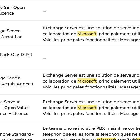
e SE - Open
...
Licence
Exchange Server est une solution de serveur 
ge Server -
collaboration de
Microsoft
, principalement util
 Achat 1 an
Voici les principales fonctionnalités : Messageri
 Pack OLV D 1YR
...
Exchange Server est une solution de serveur 
ge Server -
collaboration de
Microsoft
, principalement util
- Acquis Année 1
Voici les principales fonctionnalités : Messageri
e Serveur
Exchange Server est une solution de serveur 
n - Open Value
collaboration de
Microsoft
, principalement util
ance + Licence
Voici les principales fonctionnalités : Messageri
Le teams phone inclut le PBX mais il ne contie
hone Standard -
téléphonique et les forfaits téléphoniques ne