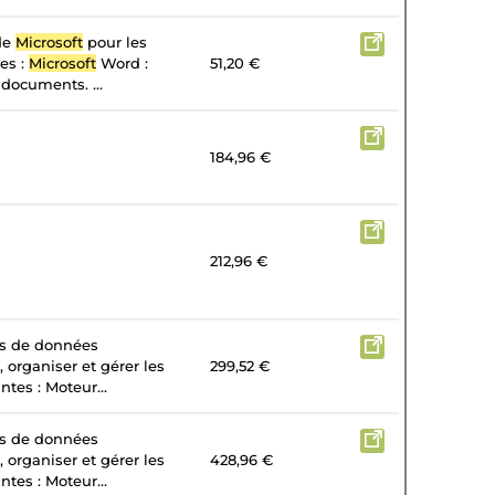
 de
Microsoft
pour les
tes :
Microsoft
Word :
51,20 €
 documents. ...
184,96 €
212,96 €
es de données
, organiser et gérer les
299,52 €
tes : Moteur...
es de données
, organiser et gérer les
428,96 €
tes : Moteur...