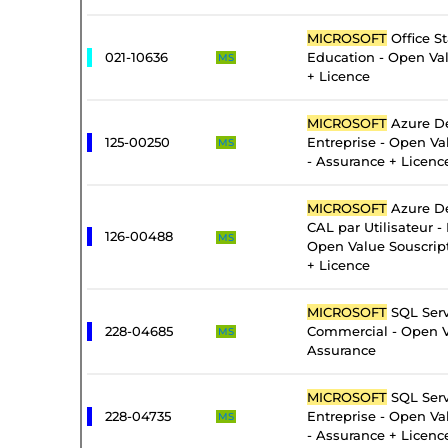
MICROSOFT
Office S
021-10636
Education - Open Va
MS
+ Licence
MICROSOFT
Azure De
125-00250
Entreprise - Open Va
MS
- Assurance + Licenc
MICROSOFT
Azure De
CAL par Utilisateur - 
126-00488
MS
Open Value Souscrip
+ Licence
MICROSOFT
SQL Serv
228-04685
Commercial - Open V
MS
Assurance
MICROSOFT
SQL Serv
228-04735
Entreprise - Open Va
MS
- Assurance + Licenc