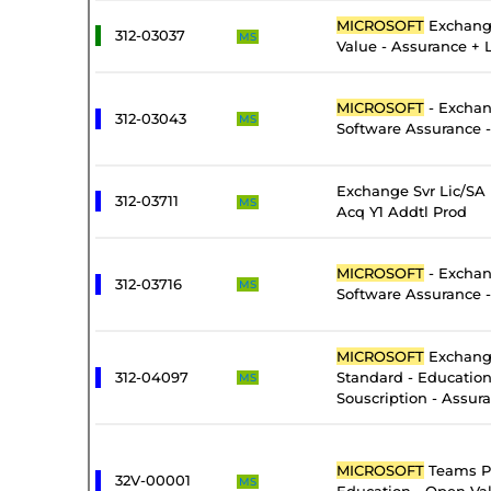
MICROSOFT
Exchang
312-03037
MS
Value - Assurance + 
MICROSOFT
- Exchan
312-03043
MS
Software Assurance -
Exchange Svr Lic/SA
312-03711
MS
Acq Y1 Addtl Prod
MICROSOFT
- Exchan
312-03716
MS
Software Assurance 
MICROSOFT
Exchang
312-04097
Standard - Educatio
MS
Souscription - Assur
MICROSOFT
Teams P
32V-00001
MS