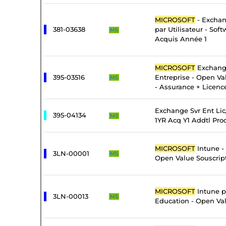
MICROSOFT
- Exchan
381-03638
par Utilisateur - Sof
MS
Acquis Année 1
MICROSOFT
Exchang
395-03516
Entreprise - Open Va
MS
- Assurance + Licenc
Exchange Svr Ent Li
395-04134
MS
1YR Acq Y1 Addtl Pro
MICROSOFT
Intune -
3LN-00001
MS
Open Value Souscrip
MICROSOFT
Intune pa
3LN-00013
MS
Education - Open Val