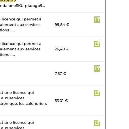
icrosoft
-
andaloneSKU-pkdogb9...
e licence qui permet à
galement aux services
99,84 €
ons : ...
e licence qui permet à
galement aux services
26,40 €
ons : ...
7,57 €
st une licence qui
 aux services
53,01 €
tronique, les calendriers
st une licence qui
 aux services