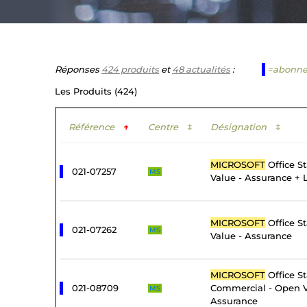
Réponses
424 produits
et
48 actualités
:
=abonn
Les Produits (424)
Référence
↑
Centre
↕
Désignation
↕
MICROSOFT
Office S
021-07257
MS
Value - Assurance + 
MICROSOFT
Office S
021-07262
MS
Value - Assurance
MICROSOFT
Office S
021-08709
Commercial - Open V
MS
Assurance