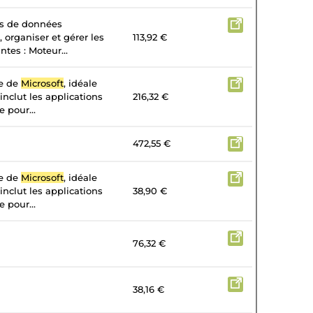
es de données
, organiser et gérer les
113,92 €
tes : Moteur...
te de
Microsoft
, idéale
 inclut les applications
216,32 €
 pour...
472,55 €
te de
Microsoft
, idéale
 inclut les applications
38,90 €
 pour...
76,32 €
38,16 €