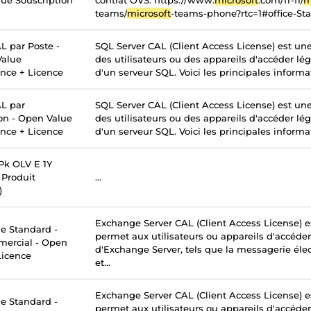
ue Souscription
contrat OVS. https://www.
microsoft
.com/fr-fr/
m
teams/
microsoft
-teams-phone?rtc=1#office-St
L par Poste -
SQL Server CAL (Client Access License) est un
Value
des utilisateurs ou des appareils d'accéder lé
ance + Licence
d'un serveur SQL. Voici les principales informati
L par
SQL Server CAL (Client Access License) est un
ion - Open Value
des utilisateurs ou des appareils d'accéder lé
ance + Licence
d'un serveur SQL. Voici les principales informati
k OLV E 1Y
Produit
...
)
Exchange Server CAL (Client Access License) e
 Standard -
permet aux utilisateurs ou appareils d'accéder
mercial - Open
d'Exchange Server, tels que la messagerie élec
Licence
et...
Exchange Server CAL (Client Access License) e
 Standard -
permet aux utilisateurs ou appareils d'accéder