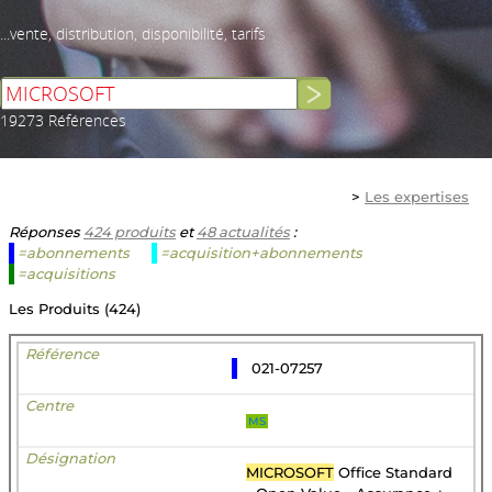
...vente, distribution, disponibilité, tarifs
19273 Références
>
Les expertises
Réponses
424 produits
et
48 actualités
:
=abonnements
=acquisition+abonnements
=acquisitions
Les Produits (424)
021-07257
MS
MICROSOFT
Office Standard