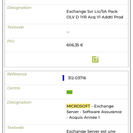
Exchange Svr Lic/SA Pack
OLV D 1YR Acq Y1 Addtl Prod
...
606,35 €
312-03716
MS
MICROSOFT
- Exchange
Server - Software Assurance
- Acquis Année 1
Exchange Server est une