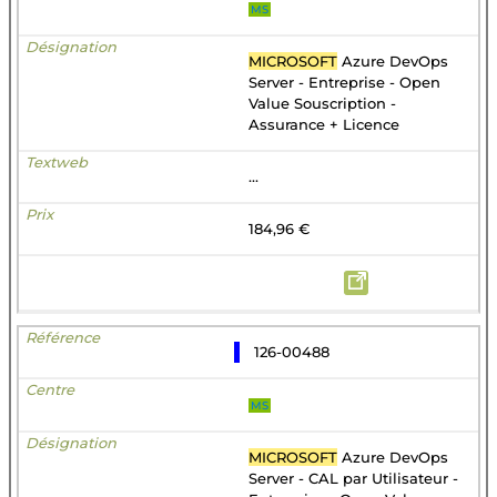
MS
MICROSOFT
Azure DevOps
Server - Entreprise - Open
Value Souscription -
Assurance + Licence
...
184,96 €
126-00488
MS
MICROSOFT
Azure DevOps
Server - CAL par Utilisateur -