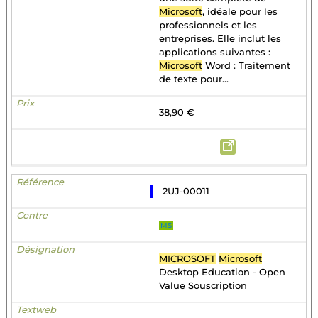
Microsoft
, idéale pour les
professionnels et les
entreprises. Elle inclut les
applications suivantes :
Microsoft
Word : Traitement
de texte pour...
38,90 €
2UJ-00011
MS
MICROSOFT
Microsoft
Desktop Education - Open
Value Souscription