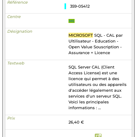
359-05412
MS
MICROSOFT
SQL - CAL par
Ultilisateur - Education -
Open Value Souscription -
Assurance + Licence
SQL Server CAL (Client
Access License) est une
licence qui permet à des
utilisateurs ou des appareils
d'accéder légalement aux
services d'un serveur SQL.
Voici les principales
informations : ...
26,40 €