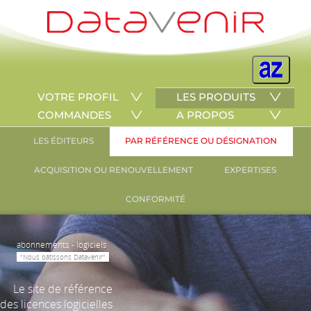
VOTRE PROFIL
LES PRODUITS
COMMANDES
A PROPOS
LES ÉDITEURS
PAR RÉFÉRENCE OU DÉSIGNATION
ACQUISITION OU RENOUVELLEMENT
EXPERTISES
CONFORMITÉ
abonnements - logiciels
"Nous bâtissons Datavenir"
Le site de référence
des licences logicielles