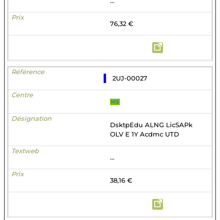
...
76,32 €
2UJ-00027
MS
DsktpEdu ALNG LicSAPk
OLV E 1Y Acdmc UTD
...
38,16 €