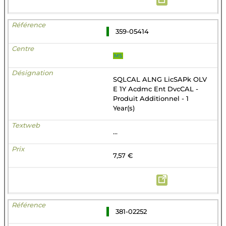
359-05414
MS
SQLCAL ALNG LicSAPk OLV
E 1Y Acdmc Ent DvcCAL -
Produit Additionnel - 1
Year(s)
...
7,57 €
381-02252