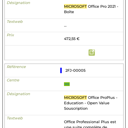
MICROSOFT
Office Pro 2021 -
Boîte
...
472,55 €
2FJ-00005
MS
MICROSOFT
Office ProPlus -
Education - Open Value
Souscription
Office Professional Plus est
une suite complète de