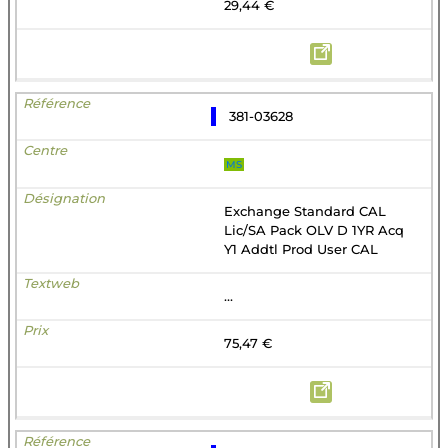
29,44 €
381-03628
MS
Exchange Standard CAL
Lic/SA Pack OLV D 1YR Acq
Y1 Addtl Prod User CAL
...
75,47 €