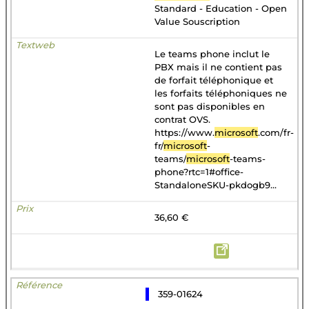
Standard - Education - Open
Value Souscription
Le teams phone inclut le
PBX mais il ne contient pas
de forfait téléphonique et
les forfaits téléphoniques ne
sont pas disponibles en
contrat OVS.
https://www.
microsoft
.com/fr-
fr/
microsoft
-
teams/
microsoft
-teams-
phone?rtc=1#office-
StandaloneSKU-pkdogb9...
36,60 €
359-01624