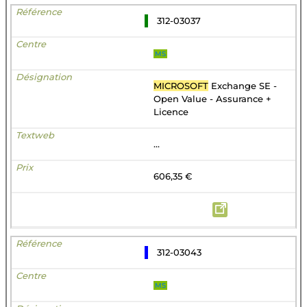
312-03037
MS
MICROSOFT
Exchange SE -
Open Value - Assurance +
Licence
...
606,35 €
312-03043
MS