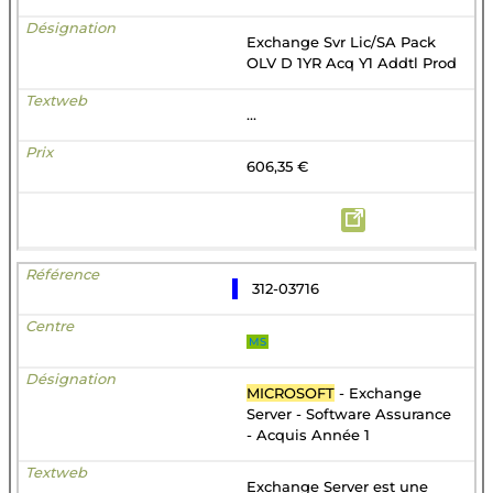
Exchange Svr Lic/SA Pack
OLV D 1YR Acq Y1 Addtl Prod
...
606,35 €
312-03716
MS
MICROSOFT
- Exchange
Server - Software Assurance
- Acquis Année 1
Exchange Server est une