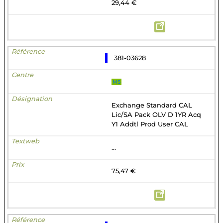
29,44 €
381-03628
MS
Exchange Standard CAL
Lic/SA Pack OLV D 1YR Acq
Y1 Addtl Prod User CAL
...
75,47 €