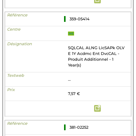
359-05414
MS
SQLCAL ALNG LicSAPk OLV
E 1Y Acdmc Ent DvcCAL -
Produit Additionnel - 1
Year(s)
...
7,57 €
381-02252