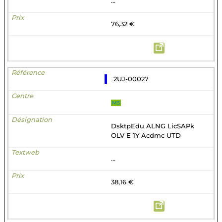
...
76,32 €
2UJ-00027
MS
DsktpEdu ALNG LicSAPk
OLV E 1Y Acdmc UTD
...
38,16 €