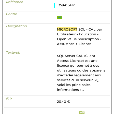
359-05412
MS
MICROSOFT
SQL - CAL par
Ultilisateur - Education -
Open Value Souscription -
Assurance + Licence
SQL Server CAL (Client
Access License) est une
licence qui permet à des
utilisateurs ou des appareils
d'accéder légalement aux
services d'un serveur SQL.
Voici les principales
informations : ...
26,40 €