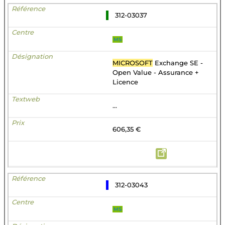
312-03037
MS
MICROSOFT
Exchange SE -
Open Value - Assurance +
Licence
...
606,35 €
312-03043
MS