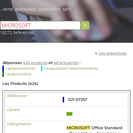
...vente, distribution, disponibilité, tarifs
19272 Références
>
Les expertises
Réponses
424 produits
et
48 actualités
:
=abonnements
=acquisition+abonnements
=acquisitions
Les Produits (424)
021-07257
MS
MICROSOFT
Office Standard