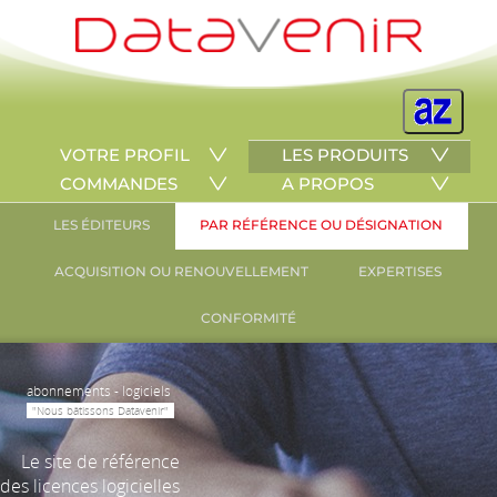
VOTRE PROFIL
LES PRODUITS
COMMANDES
A PROPOS
LES ÉDITEURS
PAR RÉFÉRENCE OU DÉSIGNATION
ACQUISITION OU RENOUVELLEMENT
EXPERTISES
CONFORMITÉ
abonnements - logiciels
"Nous bâtissons Datavenir"
Le site de référence
des licences logicielles