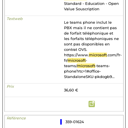
Standard - Education - Open
Value Souscription
Le teams phone inclut le
PBX mais il ne contient pas
de forfait téléphonique et
les forfaits téléphoniques ne
sont pas disponibles en
contrat OVS.
https://www.
microsoft
.com/fr-
fr/
microsoft
-
teams/
microsoft
-teams-
phone?rtc=1#office-
StandaloneSKU-pkdogb9...
36,60 €
359-01624