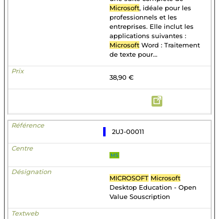
Microsoft
, idéale pour les
professionnels et les
entreprises. Elle inclut les
applications suivantes :
Microsoft
Word : Traitement
de texte pour...
38,90 €
2UJ-00011
MS
MICROSOFT
Microsoft
Desktop Education - Open
Value Souscription