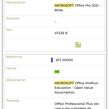
MICROSOFT
Office Pro 2021 -
Boîte
...
472,55 €
2FJ-00005
MS
MICROSOFT
Office ProPlus -
Education - Open Value
Souscription
Office Professional Plus est
une suite complète de