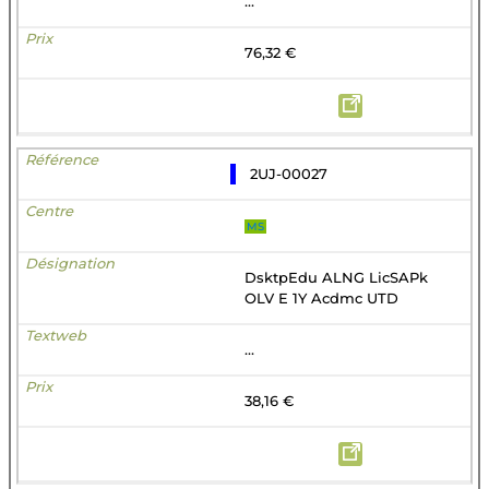
...
76,32 €
2UJ-00027
MS
DsktpEdu ALNG LicSAPk
OLV E 1Y Acdmc UTD
...
38,16 €