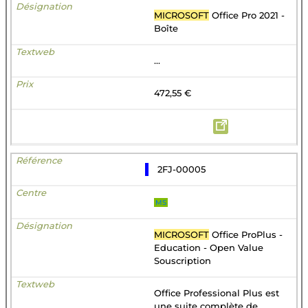
MICROSOFT
Office Pro 2021 -
Boîte
...
472,55 €
2FJ-00005
MS
MICROSOFT
Office ProPlus -
Education - Open Value
Souscription
Office Professional Plus est
une suite complète de