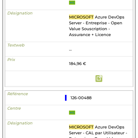
MS
MICROSOFT
Azure DevOps
Server - Entreprise - Open
Value Souscription -
Assurance + Licence
...
184,96 €
126-00488
MS
MICROSOFT
Azure DevOps
Server - CAL par Utilisateur -