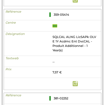
359-05414
MS
SQLCAL ALNG LicSAPk OLV
E 1Y Acdmc Ent DvcCAL -
Produit Additionnel - 1
Year(s)
...
7,57 €
381-02252