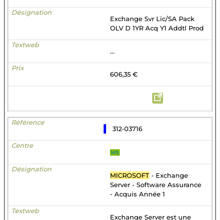
Exchange Svr Lic/SA Pack
OLV D 1YR Acq Y1 Addtl Prod
...
606,35 €
312-03716
MS
MICROSOFT
- Exchange
Server - Software Assurance
- Acquis Année 1
Exchange Server est une