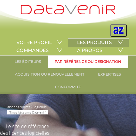
VOTRE PROFIL
LES PRODUITS
COMMANDES
A PROPOS
LES ÉDITEURS
PAR RÉFÉRENCE OU DÉSIGNATION
ACQUISITION OU RENOUVELLEMENT
EXPERTISES
CONFORMITÉ
abonnements - logiciels
"Nous bâtissons Datavenir"
Le site de référence
des licences logicielles