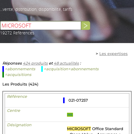
...vente, distribution, disponibilité, tarifs
19272 Références
>
Les expertises
Réponses
424 produits
et
48 actualités
:
=abonnements
=acquisition+abonnements
=acquisitions
Les Produits (424)
021-07257
MS
MICROSOFT
Office Standard