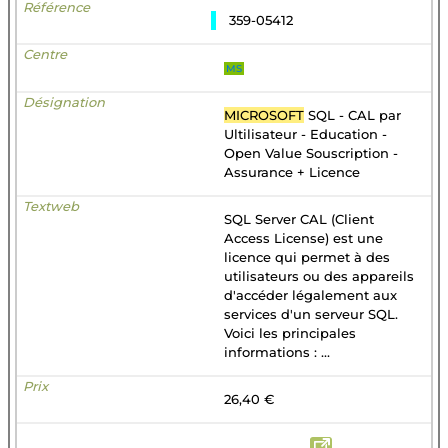
359-05412
MS
MICROSOFT
SQL - CAL par
Ultilisateur - Education -
Open Value Souscription -
Assurance + Licence
SQL Server CAL (Client
Access License) est une
licence qui permet à des
utilisateurs ou des appareils
d'accéder légalement aux
services d'un serveur SQL.
Voici les principales
informations : ...
26,40 €