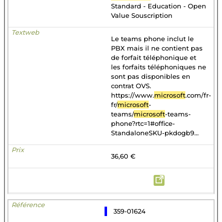
Standard - Education - Open
Value Souscription
Le teams phone inclut le
PBX mais il ne contient pas
de forfait téléphonique et
les forfaits téléphoniques ne
sont pas disponibles en
contrat OVS.
https://www.
microsoft
.com/fr-
fr/
microsoft
-
teams/
microsoft
-teams-
phone?rtc=1#office-
StandaloneSKU-pkdogb9...
36,60 €
359-01624