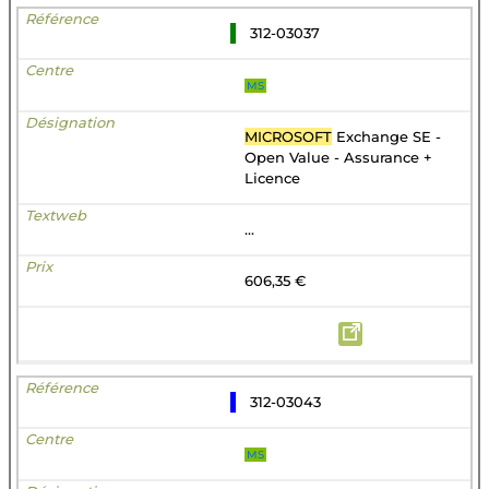
312-03037
MS
MICROSOFT
Exchange SE -
Open Value - Assurance +
Licence
...
606,35 €
312-03043
MS