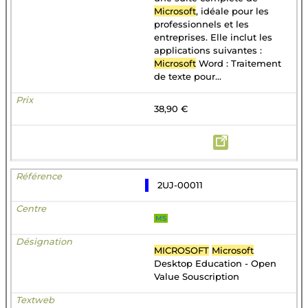
Microsoft
, idéale pour les
professionnels et les
entreprises. Elle inclut les
applications suivantes :
Microsoft
Word : Traitement
de texte pour...
38,90 €
2UJ-00011
MS
MICROSOFT
Microsoft
Desktop Education - Open
Value Souscription