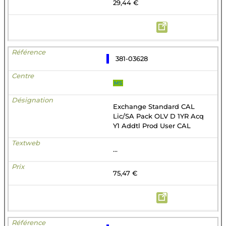
29,44 €
381-03628
MS
Exchange Standard CAL
Lic/SA Pack OLV D 1YR Acq
Y1 Addtl Prod User CAL
...
75,47 €