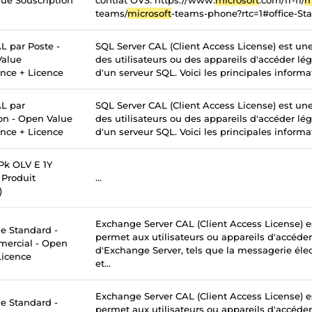
ue Souscription
contrat OVS. https://www.
microsoft
.com/fr-fr/
m
teams/
microsoft
-teams-phone?rtc=1#office-St
L par Poste -
SQL Server CAL (Client Access License) est un
Value
des utilisateurs ou des appareils d'accéder lé
ance + Licence
d'un serveur SQL. Voici les principales informati
L par
SQL Server CAL (Client Access License) est un
ion - Open Value
des utilisateurs ou des appareils d'accéder lé
ance + Licence
d'un serveur SQL. Voici les principales informati
k OLV E 1Y
Produit
...
)
Exchange Server CAL (Client Access License) e
 Standard -
permet aux utilisateurs ou appareils d'accéder
mercial - Open
d'Exchange Server, tels que la messagerie élec
Licence
et...
Exchange Server CAL (Client Access License) e
 Standard -
permet aux utilisateurs ou appareils d'accéder