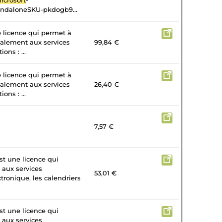
icrosoft
-
andaloneSKU-pkdogb9...
e licence qui permet à
galement aux services
99,84 €
ons : ...
e licence qui permet à
galement aux services
26,40 €
ons : ...
7,57 €
st une licence qui
 aux services
53,01 €
tronique, les calendriers
st une licence qui
 aux services