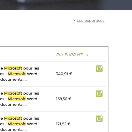
>
Les expertises
Prix EURO HT
↕
 de
Microsoft
pour les
tes :
Microsoft
Word :
340,91 €
 documents. ...
 de
Microsoft
pour les
tes :
Microsoft
Word :
158,56 €
 documents. ...
 de
Microsoft
pour les
tes :
Microsoft
Word :
171,52 €
 documents. ...