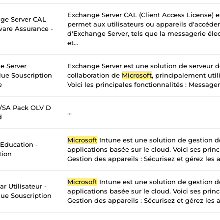
Exchange Server CAL (Client Access License) e
ge Server CAL
permet aux utilisateurs ou appareils d'accéder
tware Assurance -
d'Exchange Server, tels que la messagerie élec
et...
e Server
Exchange Server est une solution de serveur 
lue Souscription
collaboration de
Microsoft
, principalement util
e
Voici les principales fonctionnalités : Messageri
c/SA Pack OLV D
...
d
Microsoft
Intune est une solution de gestion d
 Education -
applications basée sur le cloud. Voici ses princ
tion
Gestion des appareils : Sécurisez et gérez les a
Microsoft
Intune est une solution de gestion d
r Utilisateur -
applications basée sur le cloud. Voici ses princ
ue Souscription
Gestion des appareils : Sécurisez et gérez les a