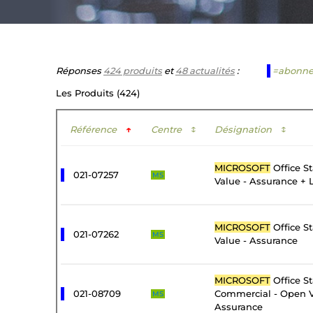
Réponses
424 produits
et
48 actualités
:
=abonn
Les Produits (424)
Référence
↑
Centre
↕
Désignation
↕
MICROSOFT
Office S
021-07257
MS
Value - Assurance + 
MICROSOFT
Office S
021-07262
MS
Value - Assurance
MICROSOFT
Office S
021-08709
Commercial - Open V
MS
Assurance