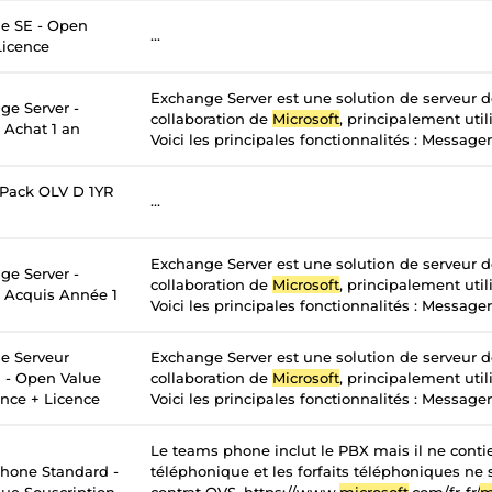
e SE - Open
...
Licence
Exchange Server est une solution de serveur 
ge Server -
collaboration de
Microsoft
, principalement util
 Achat 1 an
Voici les principales fonctionnalités : Messageri
 Pack OLV D 1YR
...
Exchange Server est une solution de serveur 
ge Server -
collaboration de
Microsoft
, principalement util
- Acquis Année 1
Voici les principales fonctionnalités : Messageri
e Serveur
Exchange Server est une solution de serveur 
n - Open Value
collaboration de
Microsoft
, principalement util
ance + Licence
Voici les principales fonctionnalités : Messageri
Le teams phone inclut le PBX mais il ne contie
hone Standard -
téléphonique et les forfaits téléphoniques ne