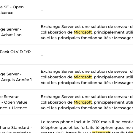
e SE - Open
...
Licence
Exchange Server est une solution de serveur 
ge Server -
collaboration de
Microsoft
, principalement util
 Achat 1 an
Voici les principales fonctionnalités : Messageri
 Pack OLV D 1YR
...
Exchange Server est une solution de serveur 
ge Server -
collaboration de
Microsoft
, principalement util
- Acquis Année 1
Voici les principales fonctionnalités : Messageri
e Serveur
Exchange Server est une solution de serveur 
n - Open Value
collaboration de
Microsoft
, principalement util
ance + Licence
Voici les principales fonctionnalités : Messageri
Le teams phone inclut le PBX mais il ne contie
hone Standard -
téléphonique et les forfaits téléphoniques ne