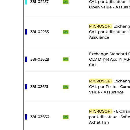
381-02257
CAL par Utilisateur 
MS
Open Value - Assura
MICROSOFT
Exchange
381-02265
CAL par Utilisateur -
MS
Assurance
Exchange Standard C
381-03628
OLV D 1YR Acq Y1 Add
MS
CAL
MICROSOFT
Exchange
381-03631
CAL par Poste - Com
MS
Value - Assurance
MICROSOFT
- Exchan
381-03636
par Utilisateur - Sof
MS
Achat 1 an