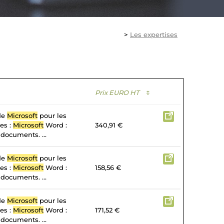
>
Les expertises
Prix EURO HT
↕
 de
Microsoft
pour les
tes :
Microsoft
Word :
340,91 €
 documents. ...
 de
Microsoft
pour les
tes :
Microsoft
Word :
158,56 €
 documents. ...
 de
Microsoft
pour les
tes :
Microsoft
Word :
171,52 €
 documents. ...