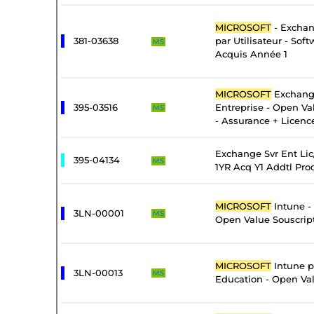
MICROSOFT
- Exchan
381-03638
par Utilisateur - Sof
MS
Acquis Année 1
MICROSOFT
Exchang
395-03516
Entreprise - Open Va
MS
- Assurance + Licenc
Exchange Svr Ent Li
395-04134
MS
1YR Acq Y1 Addtl Pro
MICROSOFT
Intune -
3LN-00001
MS
Open Value Souscrip
MICROSOFT
Intune pa
3LN-00013
MS
Education - Open Val