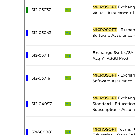
MICROSOFT
Exchang
312-03037
MS
Value - Assurance + 
MICROSOFT
- Exchan
312-03043
MS
Software Assurance -
Exchange Svr Lic/SA
312-03711
MS
Acq Y1 Addtl Prod
MICROSOFT
- Exchan
312-03716
MS
Software Assurance 
MICROSOFT
Exchang
312-04097
Standard - Educatio
MS
Souscription - Assur
MICROSOFT
Teams P
32V-00001
MS