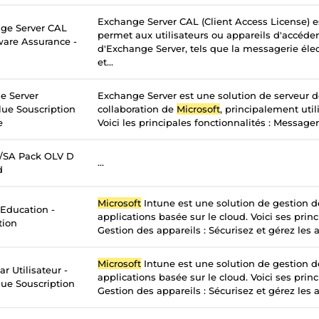
Exchange Server CAL (Client Access License) e
ge Server CAL
permet aux utilisateurs ou appareils d'accéder
tware Assurance -
d'Exchange Server, tels que la messagerie élec
et...
e Server
Exchange Server est une solution de serveur 
lue Souscription
collaboration de
Microsoft
, principalement util
e
Voici les principales fonctionnalités : Messageri
c/SA Pack OLV D
...
d
Microsoft
Intune est une solution de gestion d
 Education -
applications basée sur le cloud. Voici ses princ
tion
Gestion des appareils : Sécurisez et gérez les a
Microsoft
Intune est une solution de gestion d
r Utilisateur -
applications basée sur le cloud. Voici ses princ
ue Souscription
Gestion des appareils : Sécurisez et gérez les a