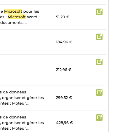
 de
Microsoft
pour les
tes :
Microsoft
Word :
51,20 €
 documents. ...
184,96 €
212,96 €
es de données
, organiser et gérer les
299,52 €
tes : Moteur...
es de données
, organiser et gérer les
428,96 €
tes : Moteur...