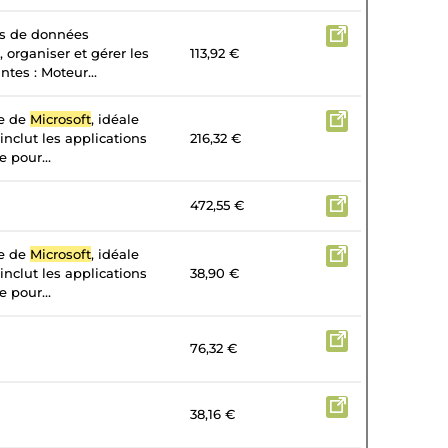
es de données
, organiser et gérer les
113,92 €
tes : Moteur...
te de
Microsoft
, idéale
 inclut les applications
216,32 €
 pour...
472,55 €
te de
Microsoft
, idéale
 inclut les applications
38,90 €
 pour...
76,32 €
38,16 €