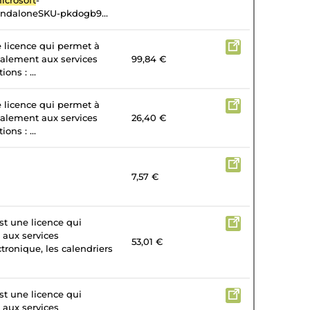
icrosoft
-
andaloneSKU-pkdogb9...
e licence qui permet à
galement aux services
99,84 €
ons : ...
e licence qui permet à
galement aux services
26,40 €
ons : ...
7,57 €
st une licence qui
 aux services
53,01 €
tronique, les calendriers
st une licence qui
 aux services