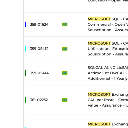
Education - Open Val
MICROSOFT
SQL - CA
359-01624
Commercial - Open 
MS
Souscription - Assur
MICROSOFT
SQL - CA
359-05412
Ultilisateur - Educat
MS
Souscription - Assur
SQLCAL ALNG LicSAP
359-05414
Acdmc Ent DvcCAL - 
MS
Additionnel - 1 Year(s
MICROSOFT
Exchange
381-02252
CAL par Poste - Com
MS
Value - Assurance + 
MICROSOFT
Exchange