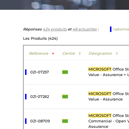
Réponses
424 produits
et
48 actualités
:
=abonn
Les Produits (424)
Référence
↑
Centre
↕
Désignation
↕
MICROSOFT
Office S
021-07257
MS
Value - Assurance + 
MICROSOFT
Office S
021-07262
MS
Value - Assurance
MICROSOFT
Office S
021-08709
Commercial - Open V
MS
Assurance