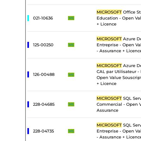
MICROSOFT
Office S
021-10636
Education - Open Va
MS
+ Licence
MICROSOFT
Azure De
125-00250
Entreprise - Open Va
MS
- Assurance + Licenc
MICROSOFT
Azure De
CAL par Utilisateur - 
126-00488
MS
Open Value Souscrip
+ Licence
MICROSOFT
SQL Serv
228-04685
Commercial - Open V
MS
Assurance
MICROSOFT
SQL Serv
228-04735
Entreprise - Open Va
MS
- Assurance + Licenc