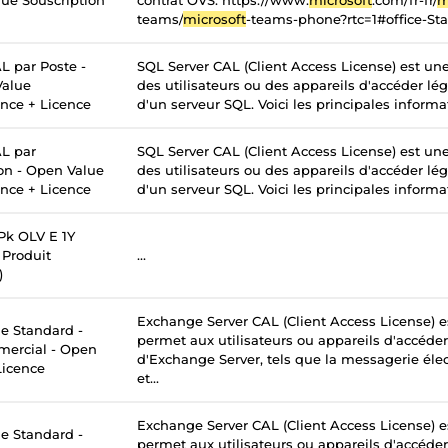
ue Souscription
contrat OVS. https://www.
microsoft
.com/fr-fr/
m
teams/
microsoft
-teams-phone?rtc=1#office-St
L par Poste -
SQL Server CAL (Client Access License) est un
Value
des utilisateurs ou des appareils d'accéder lé
ance + Licence
d'un serveur SQL. Voici les principales informati
L par
SQL Server CAL (Client Access License) est un
ion - Open Value
des utilisateurs ou des appareils d'accéder lé
ance + Licence
d'un serveur SQL. Voici les principales informati
k OLV E 1Y
Produit
...
)
Exchange Server CAL (Client Access License) e
 Standard -
permet aux utilisateurs ou appareils d'accéder
mercial - Open
d'Exchange Server, tels que la messagerie élec
Licence
et...
Exchange Server CAL (Client Access License) e
 Standard -
permet aux utilisateurs ou appareils d'accéder