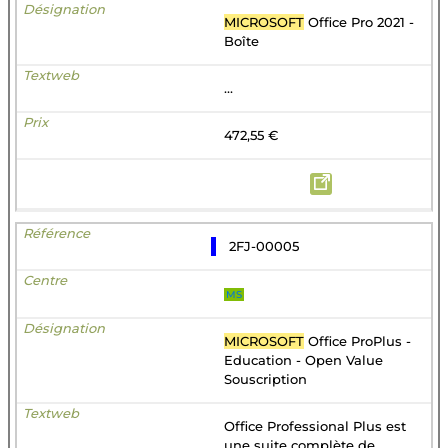
MICROSOFT
Office Pro 2021 -
Boîte
...
472,55 €
2FJ-00005
MS
MICROSOFT
Office ProPlus -
Education - Open Value
Souscription
Office Professional Plus est
une suite complète de