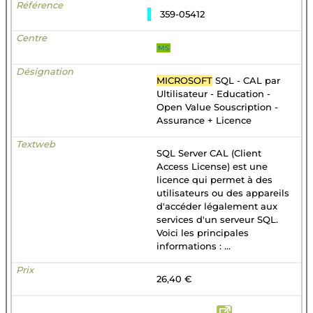
359-05412
MS
MICROSOFT
SQL - CAL par
Ultilisateur - Education -
Open Value Souscription -
Assurance + Licence
SQL Server CAL (Client
Access License) est une
licence qui permet à des
utilisateurs ou des appareils
d'accéder légalement aux
services d'un serveur SQL.
Voici les principales
informations : ...
26,40 €