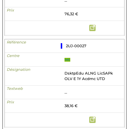
...
76,32 €
2UJ-00027
MS
DsktpEdu ALNG LicSAPk
OLV E 1Y Acdmc UTD
...
38,16 €