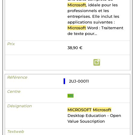
Microsoft
, idéale pour les
professionnels et les
entreprises. Elle inclut les
applications suivantes :
Microsoft
Word : Traitement
de texte pour...
38,90 €
2UJ-00011
MS
MICROSOFT
Microsoft
Desktop Education - Open
Value Souscription