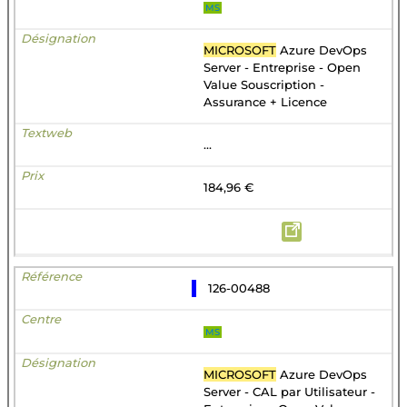
MS
MICROSOFT
Azure DevOps
Server - Entreprise - Open
Value Souscription -
Assurance + Licence
...
184,96 €
126-00488
MS
MICROSOFT
Azure DevOps
Server - CAL par Utilisateur -