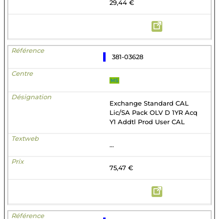
29,44 €
381-03628
MS
Exchange Standard CAL
Lic/SA Pack OLV D 1YR Acq
Y1 Addtl Prod User CAL
...
75,47 €