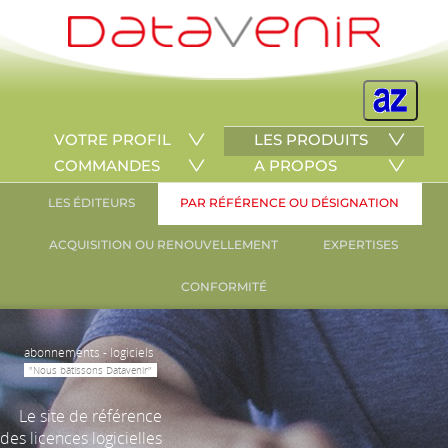
VOTRE PROFIL
LES PRODUITS
COMMANDES
A PROPOS
LES ÉDITEURS
PAR RÉFÉRENCE OU DÉSIGNATION
ACQUISITION OU RENOUVELLEMENT
EXPERTISES
CONFORMITÉ
abonnements - logiciels
"Nous bâtissons Datavenir"
Le site de référence
des licences logicielles