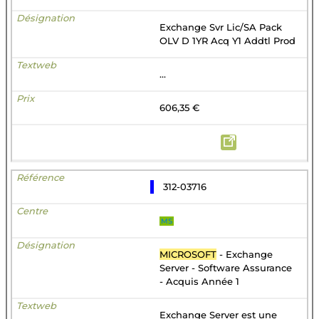
Exchange Svr Lic/SA Pack
OLV D 1YR Acq Y1 Addtl Prod
...
606,35 €
312-03716
MS
MICROSOFT
- Exchange
Server - Software Assurance
- Acquis Année 1
Exchange Server est une