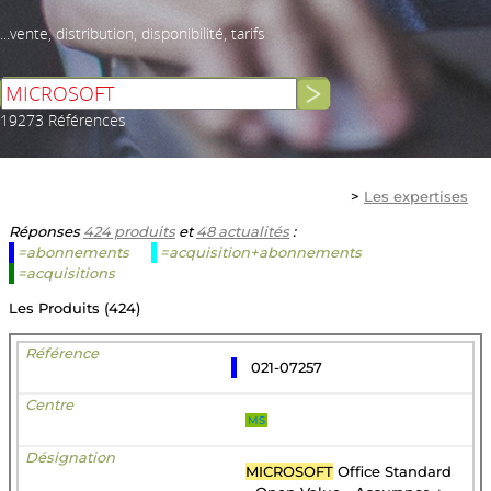
...vente, distribution, disponibilité, tarifs
19273 Références
>
Les expertises
Réponses
424 produits
et
48 actualités
:
=abonnements
=acquisition+abonnements
=acquisitions
Les Produits (424)
021-07257
MS
MICROSOFT
Office Standard