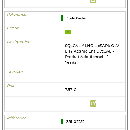
359-05414
MS
SQLCAL ALNG LicSAPk OLV
E 1Y Acdmc Ent DvcCAL -
Produit Additionnel - 1
Year(s)
...
7,57 €
381-02252