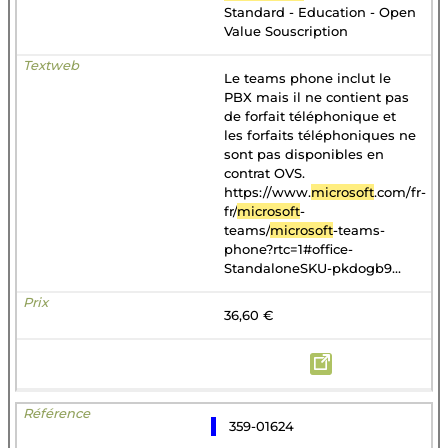
Standard - Education - Open
Value Souscription
Le teams phone inclut le
PBX mais il ne contient pas
de forfait téléphonique et
les forfaits téléphoniques ne
sont pas disponibles en
contrat OVS.
https://www.
microsoft
.com/fr-
fr/
microsoft
-
teams/
microsoft
-teams-
phone?rtc=1#office-
StandaloneSKU-pkdogb9...
36,60 €
359-01624