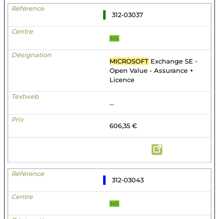
312-03037
MS
MICROSOFT
Exchange SE -
Open Value - Assurance +
Licence
...
606,35 €
312-03043
MS