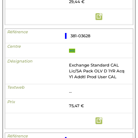
29,44 €
381-03628
MS
Exchange Standard CAL
Lic/SA Pack OLV D 1YR Acq
Y1 Addtl Prod User CAL
...
75,47 €