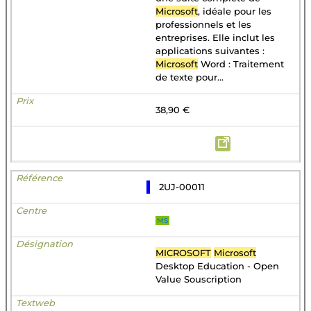
Microsoft
, idéale pour les
professionnels et les
entreprises. Elle inclut les
applications suivantes :
Microsoft
Word : Traitement
de texte pour...
38,90 €
2UJ-00011
MS
MICROSOFT
Microsoft
Desktop Education - Open
Value Souscription