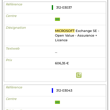
312-03037
MS
MICROSOFT
Exchange SE -
Open Value - Assurance +
Licence
...
606,35 €
312-03043
MS