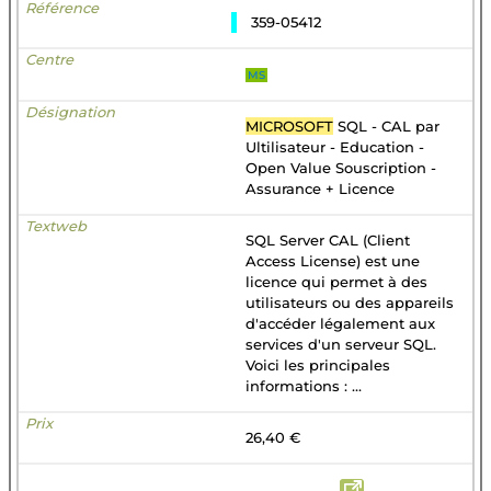
359-05412
MS
MICROSOFT
SQL - CAL par
Ultilisateur - Education -
Open Value Souscription -
Assurance + Licence
SQL Server CAL (Client
Access License) est une
licence qui permet à des
utilisateurs ou des appareils
d'accéder légalement aux
services d'un serveur SQL.
Voici les principales
informations : ...
26,40 €