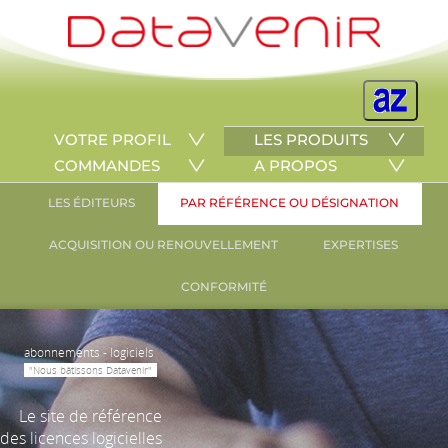
VOTRE PROFIL
LES PRODUITS
COMMANDES
A PROPOS
LES ÉDITEURS
PAR RÉFÉRENCE OU DÉSIGNATION
ACQUISITION OU RENOUVELLEMENT
EXPERTISES
CONFORMITÉ
abonnements - logiciels
"Nous bâtissons Datavenir"
Le site de référence
des licences logicielles