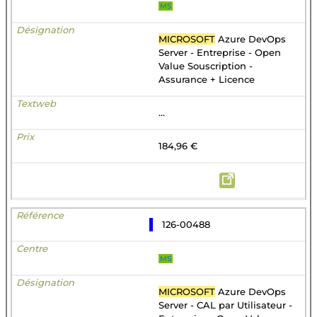
MS
MICROSOFT
Azure DevOps
Server - Entreprise - Open
Value Souscription -
Assurance + Licence
...
184,96 €
126-00488
MS
MICROSOFT
Azure DevOps
Server - CAL par Utilisateur -