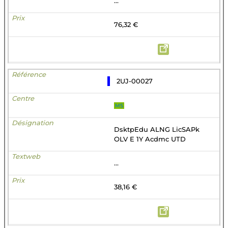
...
76,32 €
2UJ-00027
MS
DsktpEdu ALNG LicSAPk
OLV E 1Y Acdmc UTD
...
38,16 €