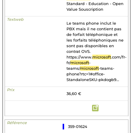
Standard - Education - Open
Value Souscription
Le teams phone inclut le
PBX mais il ne contient pas
de forfait téléphonique et
les forfaits téléphoniques ne
sont pas disponibles en
contrat OVS.
https://www.
microsoft
.com/fr-
fr/
microsoft
-
teams/
microsoft
-teams-
phone?rtc=1#office-
StandaloneSKU-pkdogb9...
36,60 €
359-01624