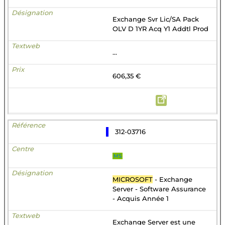
Exchange Svr Lic/SA Pack
OLV D 1YR Acq Y1 Addtl Prod
...
606,35 €
312-03716
MS
MICROSOFT
- Exchange
Server - Software Assurance
- Acquis Année 1
Exchange Server est une