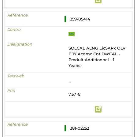
359-05414
MS
SQLCAL ALNG LicSAPk OLV
E 1Y Acdmc Ent DvcCAL -
Produit Additionnel - 1
Year(s)
...
7,57 €
381-02252