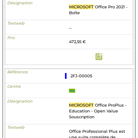
MICROSOFT
Office Pro 2021 -
Boîte
...
472,55 €
2FJ-00005
MS
MICROSOFT
Office ProPlus -
Education - Open Value
Souscription
Office Professional Plus est
une suite complète de