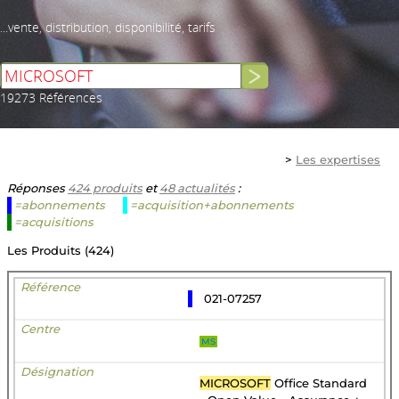
...vente, distribution, disponibilité, tarifs
19273 Références
>
Les expertises
Réponses
424 produits
et
48 actualités
:
=abonnements
=acquisition+abonnements
=acquisitions
Les Produits (424)
021-07257
MS
MICROSOFT
Office Standard