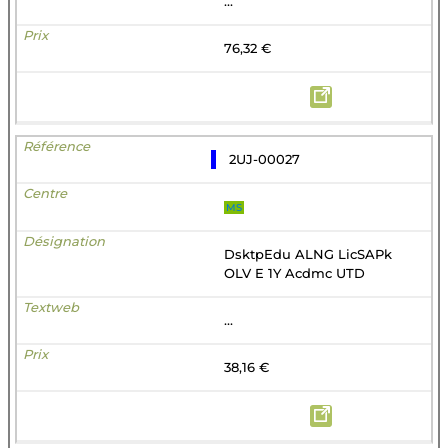
...
76,32 €
2UJ-00027
MS
DsktpEdu ALNG LicSAPk
OLV E 1Y Acdmc UTD
...
38,16 €