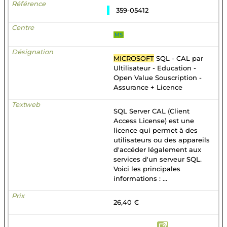
359-05412
MS
MICROSOFT
SQL - CAL par
Ultilisateur - Education -
Open Value Souscription -
Assurance + Licence
SQL Server CAL (Client
Access License) est une
licence qui permet à des
utilisateurs ou des appareils
d'accéder légalement aux
services d'un serveur SQL.
Voici les principales
informations : ...
26,40 €