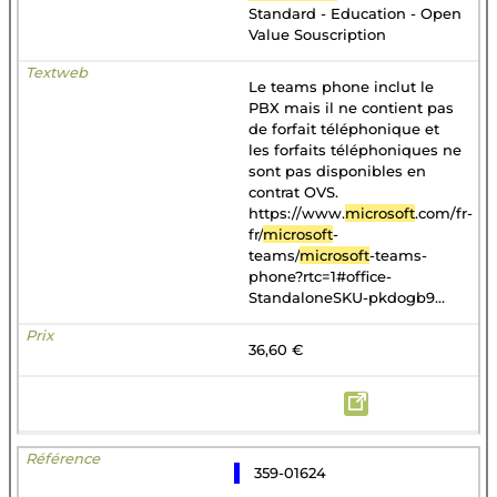
Standard - Education - Open
Value Souscription
Le teams phone inclut le
PBX mais il ne contient pas
de forfait téléphonique et
les forfaits téléphoniques ne
sont pas disponibles en
contrat OVS.
https://www.
microsoft
.com/fr-
fr/
microsoft
-
teams/
microsoft
-teams-
phone?rtc=1#office-
StandaloneSKU-pkdogb9...
36,60 €
359-01624