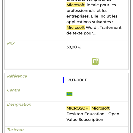
Microsoft
, idéale pour les
professionnels et les
entreprises. Elle inclut les
applications suivantes :
Microsoft
Word : Traitement
de texte pour...
38,90 €
2UJ-00011
MS
MICROSOFT
Microsoft
Desktop Education - Open
Value Souscription