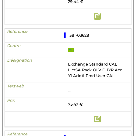
29,44 €
381-03628
MS
Exchange Standard CAL
Lic/SA Pack OLV D 1YR Acq
Y1 Addtl Prod User CAL
...
75,47 €