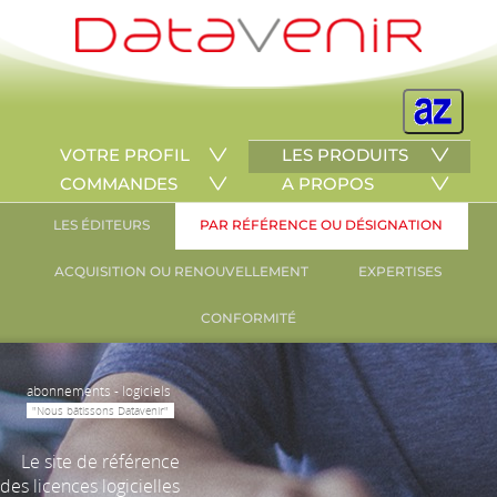
VOTRE PROFIL
LES PRODUITS
COMMANDES
A PROPOS
LES ÉDITEURS
PAR RÉFÉRENCE OU DÉSIGNATION
ACQUISITION OU RENOUVELLEMENT
EXPERTISES
CONFORMITÉ
abonnements - logiciels
"Nous bâtissons Datavenir"
Le site de référence
des licences logicielles