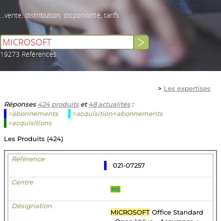
...vente, distribution, disponibilité, tarifs
19273 Références
>
Les expertises
Réponses
424 produits
et
48 actualités
:
=abonnements
=acquisition+abonnements
=acquisitions
Les Produits (424)
021-07257
MS
MICROSOFT
Office Standard