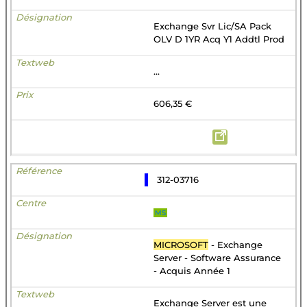
Exchange Svr Lic/SA Pack
OLV D 1YR Acq Y1 Addtl Prod
...
606,35 €
312-03716
MS
MICROSOFT
- Exchange
Server - Software Assurance
- Acquis Année 1
Exchange Server est une