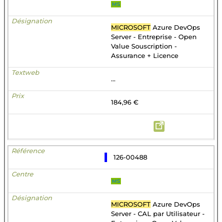
MS
MICROSOFT
Azure DevOps
Server - Entreprise - Open
Value Souscription -
Assurance + Licence
...
184,96 €
126-00488
MS
MICROSOFT
Azure DevOps
Server - CAL par Utilisateur -