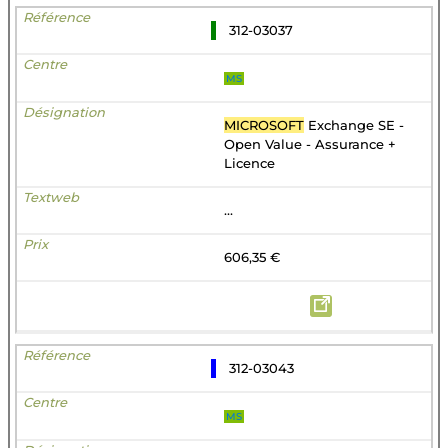
312-03037
MS
MICROSOFT
Exchange SE -
Open Value - Assurance +
Licence
...
606,35 €
312-03043
MS