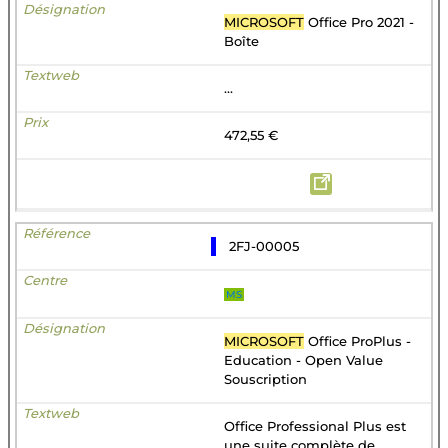
MICROSOFT
Office Pro 2021 -
Boîte
...
472,55 €
2FJ-00005
MS
MICROSOFT
Office ProPlus -
Education - Open Value
Souscription
Office Professional Plus est
une suite complète de