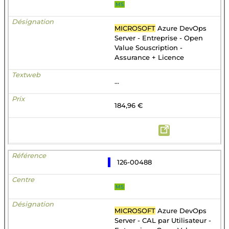
MS
MICROSOFT
Azure DevOps
Server - Entreprise - Open
Value Souscription -
Assurance + Licence
...
184,96 €
126-00488
MS
MICROSOFT
Azure DevOps
Server - CAL par Utilisateur -