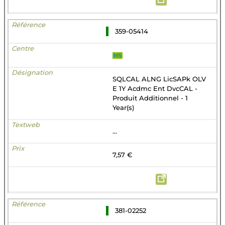
359-05414
MS
SQLCAL ALNG LicSAPk OLV
E 1Y Acdmc Ent DvcCAL -
Produit Additionnel - 1
Year(s)
...
7,57 €
381-02252