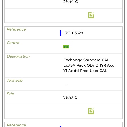
29,44 €
381-03628
MS
Exchange Standard CAL
Lic/SA Pack OLV D 1YR Acq
Y1 Addtl Prod User CAL
...
75,47 €