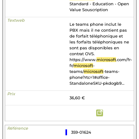
Standard - Education - Open
Value Souscription
Le teams phone inclut le
PBX mais il ne contient pas
de forfait téléphonique et
les forfaits téléphoniques ne
sont pas disponibles en
contrat OVS.
https://www.
microsoft
.com/fr-
fr/
microsoft
-
teams/
microsoft
-teams-
phone?rtc=1#office-
StandaloneSKU-pkdogb9...
36,60 €
359-01624