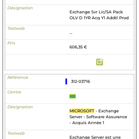
Exchange Svr Lic/SA Pack
OLV D 1YR Acq Y1 Addtl Prod
...
606,35 €
312-03716
MS
MICROSOFT
- Exchange
Server - Software Assurance
- Acquis Année 1
Exchange Server est une