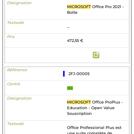
MICROSOFT
Office Pro 2021 -
Boîte
...
472,55 €
2FJ-00005
MS
MICROSOFT
Office ProPlus -
Education - Open Value
Souscription
Office Professional Plus est
une suite complète de