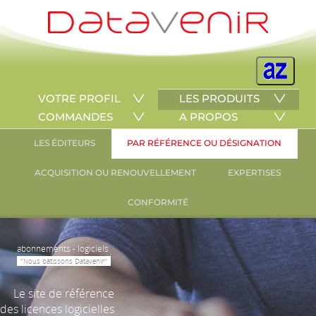
VOTRE PROFIL
LES PRODUITS
COMMANDES
A PROPOS
LES ÉDITEURS
PAR RÉFÉRENCE OU DÉSIGNATION
ACQUISITION OU RENOUVELLEMENT
EXPERTISES
CONFORMITÉ
abonnements - logiciels
"Nous bâtissons Datavenir"
Le site de référence
des licences logicielles