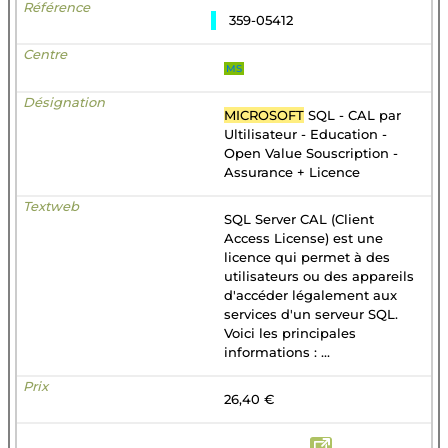
359-05412
MS
MICROSOFT
SQL - CAL par
Ultilisateur - Education -
Open Value Souscription -
Assurance + Licence
SQL Server CAL (Client
Access License) est une
licence qui permet à des
utilisateurs ou des appareils
d'accéder légalement aux
services d'un serveur SQL.
Voici les principales
informations : ...
26,40 €