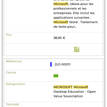
Microsoft
, idéale pour les
professionnels et les
entreprises. Elle inclut les
applications suivantes :
Microsoft
Word : Traitement
de texte pour...
38,90 €
2UJ-00011
MS
MICROSOFT
Microsoft
Desktop Education - Open
Value Souscription