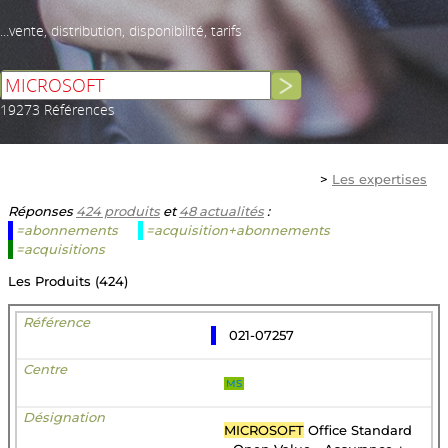
...vente, distribution, disponibilité, tarifs
19273 Références
>
Les expertises
Réponses
424 produits
et
48 actualités
:
=abonnements
=acquisition+abonnements
=acquisitions
Les Produits (424)
021-07257
MS
MICROSOFT
Office Standard