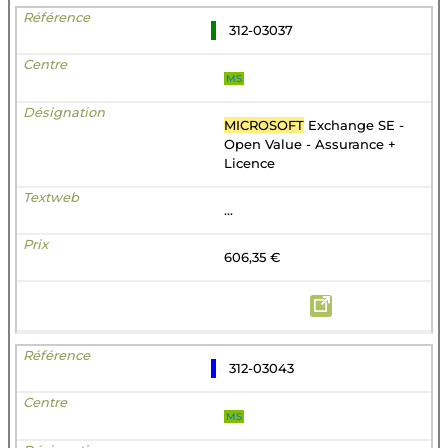
312-03037
MS
MICROSOFT
Exchange SE -
Open Value - Assurance +
Licence
...
606,35 €
312-03043
MS