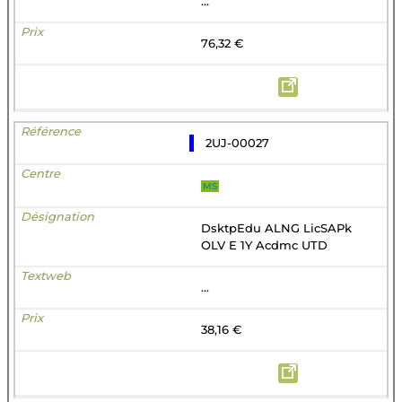
...
76,32 €
2UJ-00027
MS
DsktpEdu ALNG LicSAPk
OLV E 1Y Acdmc UTD
...
38,16 €