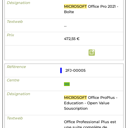
MICROSOFT
Office Pro 2021 -
Boîte
...
472,55 €
2FJ-00005
MS
MICROSOFT
Office ProPlus -
Education - Open Value
Souscription
Office Professional Plus est
une suite complète de