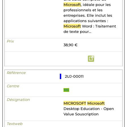
Microsoft
, idéale pour les
professionnels et les
entreprises. Elle inclut les
applications suivantes :
Microsoft
Word : Traitement
de texte pour...
38,90 €
2UJ-00011
MS
MICROSOFT
Microsoft
Desktop Education - Open
Value Souscription