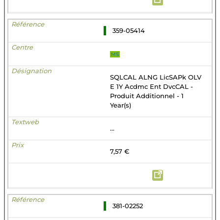
359-05414
MS
SQLCAL ALNG LicSAPk OLV
E 1Y Acdmc Ent DvcCAL -
Produit Additionnel - 1
Year(s)
...
7,57 €
381-02252