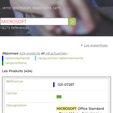
...vente, distribution, disponibilité, tarifs
19273 Références
>
Les expertises
Réponses
424 produits
et
48 actualités
:
=abonnements
=acquisition+abonnements
=acquisitions
Les Produits (424)
021-07257
MS
MICROSOFT
Office Standard