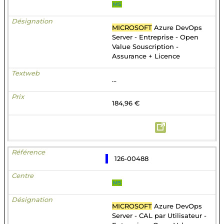
MS
MICROSOFT
Azure DevOps
Server - Entreprise - Open
Value Souscription -
Assurance + Licence
...
184,96 €
126-00488
MS
MICROSOFT
Azure DevOps
Server - CAL par Utilisateur -