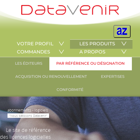
VOTRE PROFIL
LES PRODUITS
COMMANDES
A PROPOS
LES ÉDITEURS
PAR RÉFÉRENCE OU DÉSIGNATION
ACQUISITION OU RENOUVELLEMENT
EXPERTISES
CONFORMITÉ
abonnements - logiciels
"Nous bâtissons Datavenir"
Le site de référence
des licences logicielles