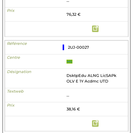
...
76,32 €
2UJ-00027
MS
DsktpEdu ALNG LicSAPk
OLV E 1Y Acdmc UTD
...
38,16 €