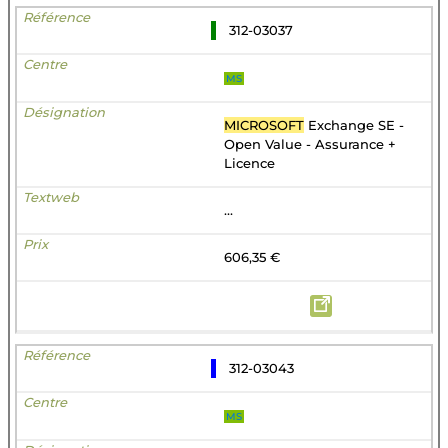
312-03037
MS
MICROSOFT
Exchange SE -
Open Value - Assurance +
Licence
...
606,35 €
312-03043
MS