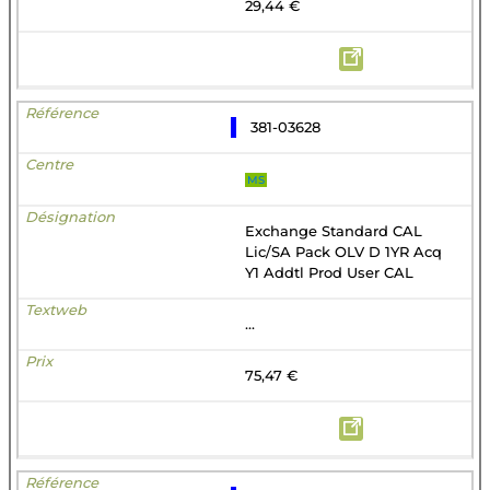
29,44 €
381-03628
MS
Exchange Standard CAL
Lic/SA Pack OLV D 1YR Acq
Y1 Addtl Prod User CAL
...
75,47 €