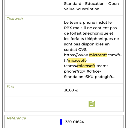
Standard - Education - Open
Value Souscription
Le teams phone inclut le
PBX mais il ne contient pas
de forfait téléphonique et
les forfaits téléphoniques ne
sont pas disponibles en
contrat OVS.
https://www.
microsoft
.com/fr-
fr/
microsoft
-
teams/
microsoft
-teams-
phone?rtc=1#office-
StandaloneSKU-pkdogb9...
36,60 €
359-01624