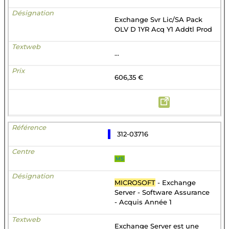
Exchange Svr Lic/SA Pack
OLV D 1YR Acq Y1 Addtl Prod
...
606,35 €
312-03716
MS
MICROSOFT
- Exchange
Server - Software Assurance
- Acquis Année 1
Exchange Server est une