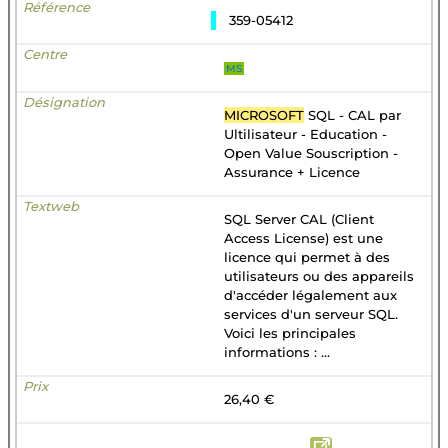
359-05412
MS
MICROSOFT
SQL - CAL par
Ultilisateur - Education -
Open Value Souscription -
Assurance + Licence
SQL Server CAL (Client
Access License) est une
licence qui permet à des
utilisateurs ou des appareils
d'accéder légalement aux
services d'un serveur SQL.
Voici les principales
informations : ...
26,40 €