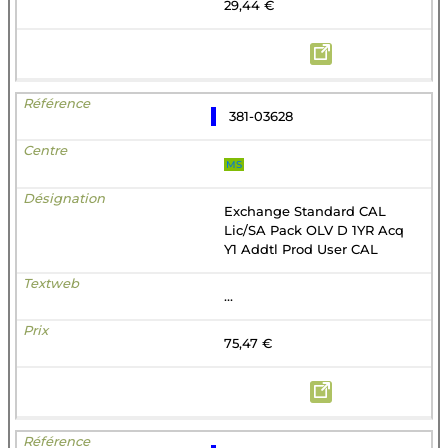
29,44 €
381-03628
MS
Exchange Standard CAL
Lic/SA Pack OLV D 1YR Acq
Y1 Addtl Prod User CAL
...
75,47 €