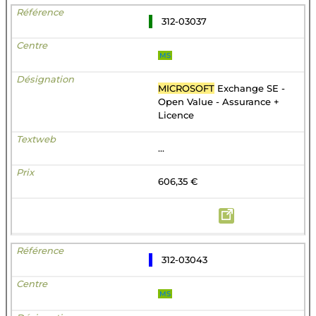
312-03037
MS
MICROSOFT
Exchange SE -
Open Value - Assurance +
Licence
...
606,35 €
312-03043
MS