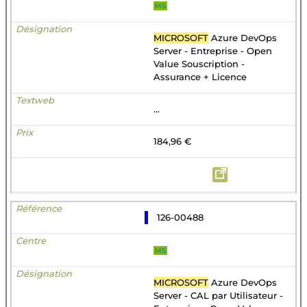
MS
MICROSOFT
Azure DevOps
Server - Entreprise - Open
Value Souscription -
Assurance + Licence
...
184,96 €
126-00488
MS
MICROSOFT
Azure DevOps
Server - CAL par Utilisateur -