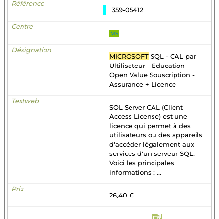
359-05412
MS
MICROSOFT
SQL - CAL par
Ultilisateur - Education -
Open Value Souscription -
Assurance + Licence
SQL Server CAL (Client
Access License) est une
licence qui permet à des
utilisateurs ou des appareils
d'accéder légalement aux
services d'un serveur SQL.
Voici les principales
informations : ...
26,40 €