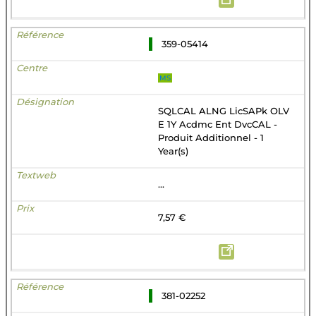
359-05414
MS
SQLCAL ALNG LicSAPk OLV
E 1Y Acdmc Ent DvcCAL -
Produit Additionnel - 1
Year(s)
...
7,57 €
381-02252