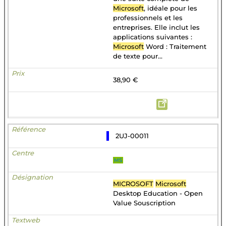
Microsoft
, idéale pour les
professionnels et les
entreprises. Elle inclut les
applications suivantes :
Microsoft
Word : Traitement
de texte pour...
38,90 €
2UJ-00011
MS
MICROSOFT
Microsoft
Desktop Education - Open
Value Souscription