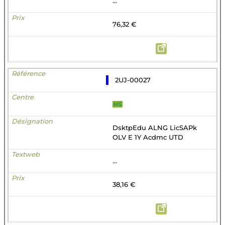
...
76,32 €
2UJ-00027
MS
DsktpEdu ALNG LicSAPk
OLV E 1Y Acdmc UTD
...
38,16 €