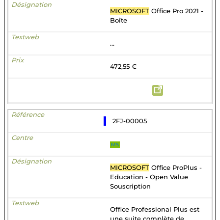
MICROSOFT
Office Pro 2021 -
Boîte
...
472,55 €
2FJ-00005
MS
MICROSOFT
Office ProPlus -
Education - Open Value
Souscription
Office Professional Plus est
une suite complète de