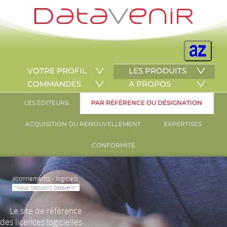
VOTRE PROFIL
LES PRODUITS
COMMANDES
A PROPOS
LES ÉDITEURS
PAR RÉFÉRENCE OU DÉSIGNATION
ACQUISITION OU RENOUVELLEMENT
EXPERTISES
CONFORMITÉ
abonnements - logiciels
"Nous bâtissons Datavenir"
Le site de référence
des licences logicielles