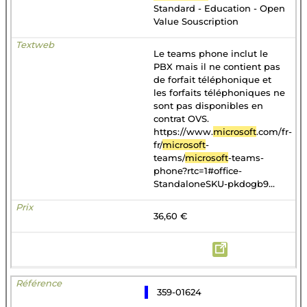
Standard - Education - Open
Value Souscription
Le teams phone inclut le
PBX mais il ne contient pas
de forfait téléphonique et
les forfaits téléphoniques ne
sont pas disponibles en
contrat OVS.
https://www.
microsoft
.com/fr-
fr/
microsoft
-
teams/
microsoft
-teams-
phone?rtc=1#office-
StandaloneSKU-pkdogb9...
36,60 €
359-01624