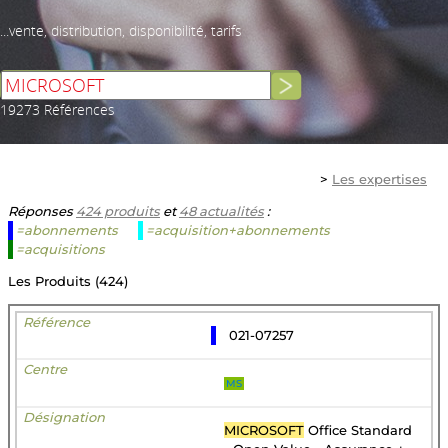
...vente, distribution, disponibilité, tarifs
19273 Références
>
Les expertises
Réponses
424 produits
et
48 actualités
:
=abonnements
=acquisition+abonnements
=acquisitions
Les Produits (424)
021-07257
MS
MICROSOFT
Office Standard