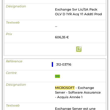
Exchange Svr Lic/SA Pack
OLV D 1YR Acq Y1 Addtl Prod
...
606,35 €
312-03716
MS
MICROSOFT
- Exchange
Server - Software Assurance
- Acquis Année 1
Exchange Server est une