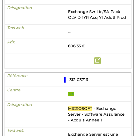
Exchange Svr Lic/SA Pack
OLV D 1YR Acq Y1 Addtl Prod
...
606,35 €
312-03716
MS
MICROSOFT
- Exchange
Server - Software Assurance
- Acquis Année 1
Exchange Server est une