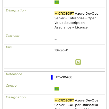
MS
MICROSOFT
Azure DevOps
Server - Entreprise - Open
Value Souscription -
Assurance + Licence
...
184,96 €
126-00488
MS
MICROSOFT
Azure DevOps
Server - CAL par Utilisateur -