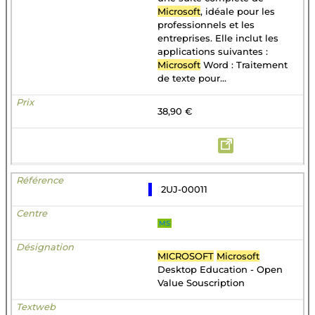
Microsoft
, idéale pour les
professionnels et les
entreprises. Elle inclut les
applications suivantes :
Microsoft
Word : Traitement
de texte pour...
38,90 €
2UJ-00011
MS
MICROSOFT
Microsoft
Desktop Education - Open
Value Souscription