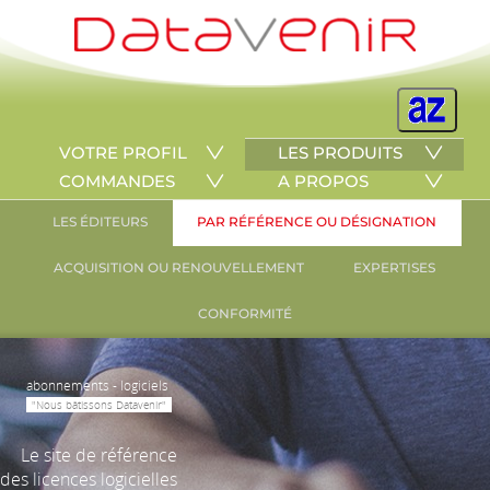
VOTRE PROFIL
LES PRODUITS
COMMANDES
A PROPOS
LES ÉDITEURS
PAR RÉFÉRENCE OU DÉSIGNATION
ACQUISITION OU RENOUVELLEMENT
EXPERTISES
CONFORMITÉ
abonnements - logiciels
"Nous bâtissons Datavenir"
Le site de référence
des licences logicielles