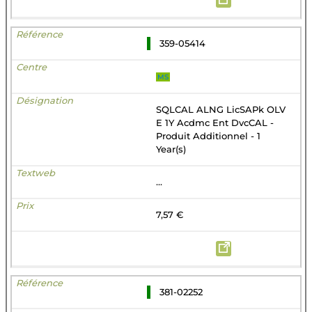
359-05414
MS
SQLCAL ALNG LicSAPk OLV
E 1Y Acdmc Ent DvcCAL -
Produit Additionnel - 1
Year(s)
...
7,57 €
381-02252