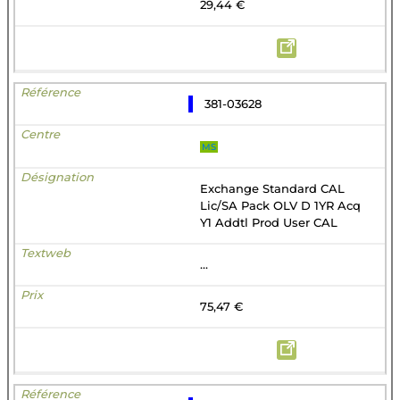
29,44 €
381-03628
MS
Exchange Standard CAL
Lic/SA Pack OLV D 1YR Acq
Y1 Addtl Prod User CAL
...
75,47 €