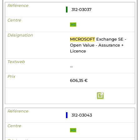
312-03037
MS
MICROSOFT
Exchange SE -
Open Value - Assurance +
Licence
...
606,35 €
312-03043
MS