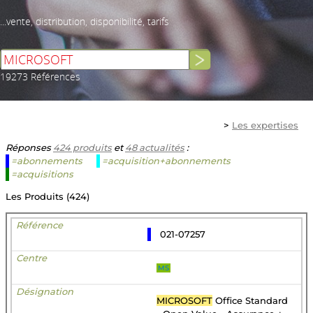
...vente, distribution, disponibilité, tarifs
19273 Références
>
Les expertises
Réponses
424 produits
et
48 actualités
:
=abonnements
=acquisition+abonnements
=acquisitions
Les Produits (424)
021-07257
MS
MICROSOFT
Office Standard