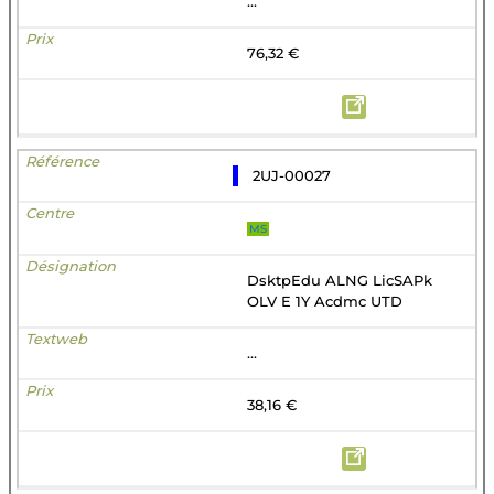
...
76,32 €
2UJ-00027
MS
DsktpEdu ALNG LicSAPk
OLV E 1Y Acdmc UTD
...
38,16 €