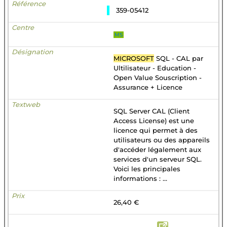
359-05412
MS
MICROSOFT
SQL - CAL par
Ultilisateur - Education -
Open Value Souscription -
Assurance + Licence
SQL Server CAL (Client
Access License) est une
licence qui permet à des
utilisateurs ou des appareils
d'accéder légalement aux
services d'un serveur SQL.
Voici les principales
informations : ...
26,40 €