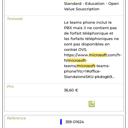
Standard - Education - Open
Value Souscription
Le teams phone inclut le
PBX mais il ne contient pas
de forfait téléphonique et
les forfaits téléphoniques ne
sont pas disponibles en
contrat OVS.
https://www.
microsoft
.com/fr-
fr/
microsoft
-
teams/
microsoft
-teams-
phone?rtc=1#office-
StandaloneSKU-pkdogb9...
36,60 €
359-01624