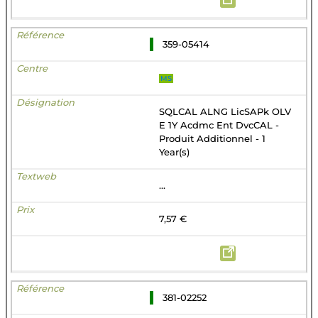
359-05414
MS
SQLCAL ALNG LicSAPk OLV
E 1Y Acdmc Ent DvcCAL -
Produit Additionnel - 1
Year(s)
...
7,57 €
381-02252