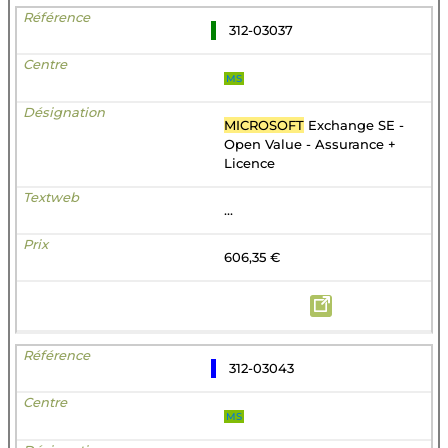
312-03037
MS
MICROSOFT
Exchange SE -
Open Value - Assurance +
Licence
...
606,35 €
312-03043
MS