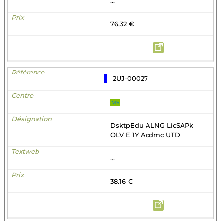
...
76,32 €
2UJ-00027
MS
DsktpEdu ALNG LicSAPk
OLV E 1Y Acdmc UTD
...
38,16 €