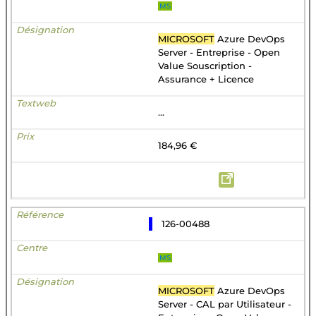
MS
MICROSOFT
Azure DevOps
Server - Entreprise - Open
Value Souscription -
Assurance + Licence
...
184,96 €
126-00488
MS
MICROSOFT
Azure DevOps
Server - CAL par Utilisateur -