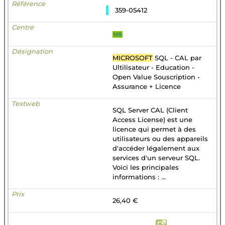
359-05412
MS
MICROSOFT
SQL - CAL par
Ultilisateur - Education -
Open Value Souscription -
Assurance + Licence
SQL Server CAL (Client
Access License) est une
licence qui permet à des
utilisateurs ou des appareils
d'accéder légalement aux
services d'un serveur SQL.
Voici les principales
informations : ...
26,40 €