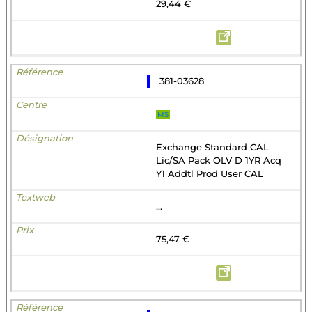
29,44 €
381-03628
MS
Exchange Standard CAL
Lic/SA Pack OLV D 1YR Acq
Y1 Addtl Prod User CAL
...
75,47 €