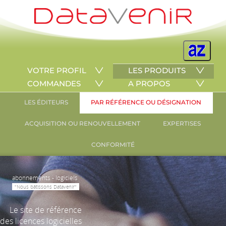
VOTRE PROFIL
LES PRODUITS
COMMANDES
A PROPOS
LES ÉDITEURS
PAR RÉFÉRENCE OU DÉSIGNATION
ACQUISITION OU RENOUVELLEMENT
EXPERTISES
CONFORMITÉ
abonnements - logiciels
"Nous bâtissons Datavenir"
Le site de référence
des licences logicielles