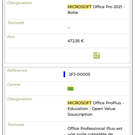
MICROSOFT
Office Pro 2021 -
Boîte
...
472,55 €
2FJ-00005
MS
MICROSOFT
Office ProPlus -
Education - Open Value
Souscription
Office Professional Plus est
une suite complète de