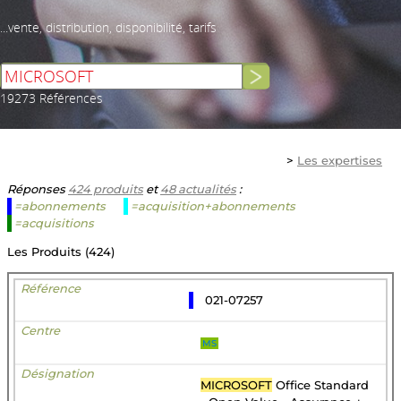
...vente, distribution, disponibilité, tarifs
19273 Références
>
Les expertises
Réponses
424 produits
et
48 actualités
:
=abonnements
=acquisition+abonnements
=acquisitions
Les Produits (424)
021-07257
MS
MICROSOFT
Office Standard