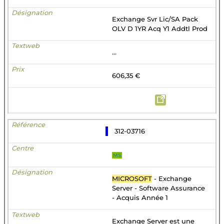
Exchange Svr Lic/SA Pack
OLV D 1YR Acq Y1 Addtl Prod
...
606,35 €
312-03716
MS
MICROSOFT
- Exchange
Server - Software Assurance
- Acquis Année 1
Exchange Server est une