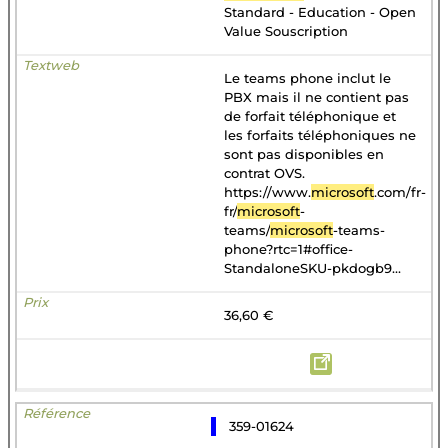
Standard - Education - Open
Value Souscription
Le teams phone inclut le
PBX mais il ne contient pas
de forfait téléphonique et
les forfaits téléphoniques ne
sont pas disponibles en
contrat OVS.
https://www.
microsoft
.com/fr-
fr/
microsoft
-
teams/
microsoft
-teams-
phone?rtc=1#office-
StandaloneSKU-pkdogb9...
36,60 €
359-01624