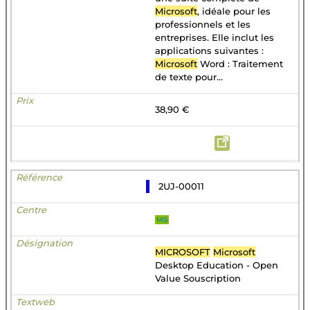
Microsoft
, idéale pour les
professionnels et les
entreprises. Elle inclut les
applications suivantes :
Microsoft
Word : Traitement
de texte pour...
38,90 €
2UJ-00011
MS
MICROSOFT
Microsoft
Desktop Education - Open
Value Souscription