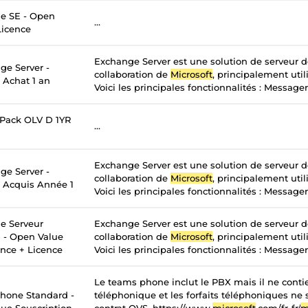
e SE - Open
...
Licence
Exchange Server est une solution de serveur 
ge Server -
collaboration de
Microsoft
, principalement util
 Achat 1 an
Voici les principales fonctionnalités : Messageri
 Pack OLV D 1YR
...
Exchange Server est une solution de serveur 
ge Server -
collaboration de
Microsoft
, principalement util
- Acquis Année 1
Voici les principales fonctionnalités : Messageri
e Serveur
Exchange Server est une solution de serveur 
n - Open Value
collaboration de
Microsoft
, principalement util
ance + Licence
Voici les principales fonctionnalités : Messageri
Le teams phone inclut le PBX mais il ne contie
hone Standard -
téléphonique et les forfaits téléphoniques ne