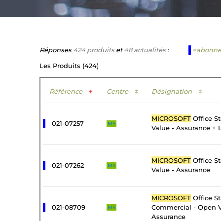
Réponses
424 produits
et
48 actualités
:
=abonn
Les Produits (424)
Référence
↑
Centre
↕
Désignation
↕
MICROSOFT
Office S
021-07257
MS
Value - Assurance + 
MICROSOFT
Office S
021-07262
MS
Value - Assurance
MICROSOFT
Office S
021-08709
Commercial - Open V
MS
Assurance