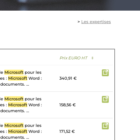
>
Les expertises
Prix EURO HT
↕
 de
Microsoft
pour les
tes :
Microsoft
Word :
340,91 €
 documents. ...
 de
Microsoft
pour les
tes :
Microsoft
Word :
158,56 €
 documents. ...
 de
Microsoft
pour les
tes :
Microsoft
Word :
171,52 €
 documents. ...