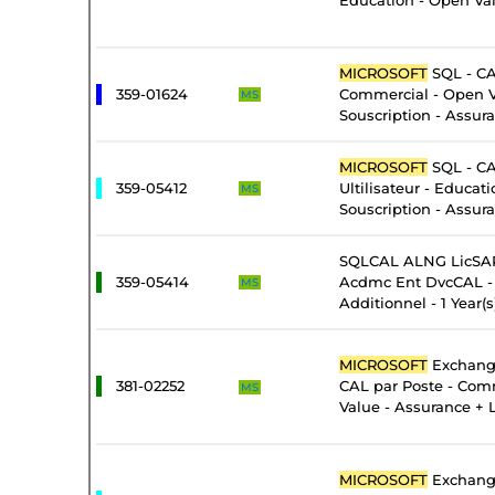
Education - Open Val
MICROSOFT
SQL - CA
359-01624
Commercial - Open 
MS
Souscription - Assur
MICROSOFT
SQL - CA
359-05412
Ultilisateur - Educat
MS
Souscription - Assur
SQLCAL ALNG LicSAP
359-05414
Acdmc Ent DvcCAL - 
MS
Additionnel - 1 Year(s
MICROSOFT
Exchange
381-02252
CAL par Poste - Com
MS
Value - Assurance + 
MICROSOFT
Exchange