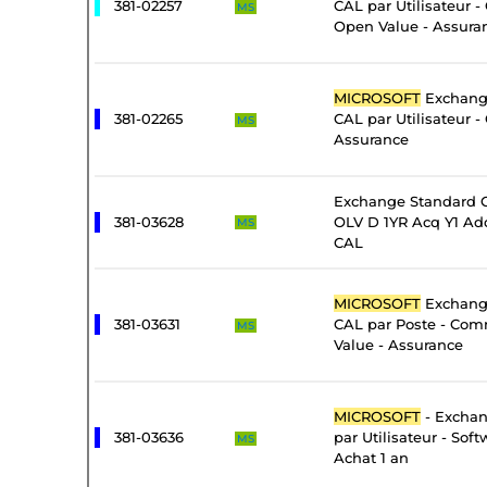
381-02257
CAL par Utilisateur 
MS
Open Value - Assura
MICROSOFT
Exchange
381-02265
CAL par Utilisateur -
MS
Assurance
Exchange Standard C
381-03628
OLV D 1YR Acq Y1 Add
MS
CAL
MICROSOFT
Exchange
381-03631
CAL par Poste - Com
MS
Value - Assurance
MICROSOFT
- Exchan
381-03636
par Utilisateur - Sof
MS
Achat 1 an