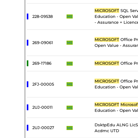
MICROSOFT
SQL Serv
228-09538
Education - Open Val
MS
- Assurance + Licenc
MICROSOFT
Office Pr
269-09061
MS
Open Value - Assura
269-17186
MICROSOFT
Office Pr
MS
MICROSOFT
Office Pr
2FJ-00005
MS
Education - Open Val
MICROSOFT
Microsof
2UJ-00011
MS
Education - Open Val
DsktpEdu ALNG LicS
2UJ-00027
MS
Acdmc UTD