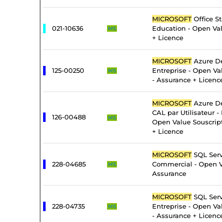
MICROSOFT
Office S
021-10636
Education - Open Va
MS
+ Licence
MICROSOFT
Azure De
125-00250
Entreprise - Open Va
MS
- Assurance + Licenc
MICROSOFT
Azure De
CAL par Utilisateur - 
126-00488
MS
Open Value Souscrip
+ Licence
MICROSOFT
SQL Serv
228-04685
Commercial - Open V
MS
Assurance
MICROSOFT
SQL Serv
228-04735
Entreprise - Open Va
MS
- Assurance + Licenc