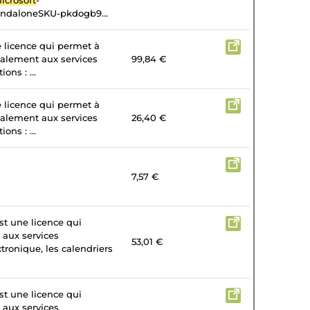
icrosoft
-
andaloneSKU-pkdogb9...
e licence qui permet à
galement aux services
99,84 €
ons : ...
e licence qui permet à
galement aux services
26,40 €
ons : ...
7,57 €
st une licence qui
 aux services
53,01 €
tronique, les calendriers
st une licence qui
 aux services