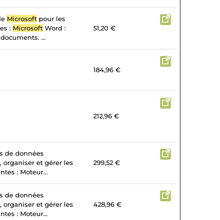
 de
Microsoft
pour les
tes :
Microsoft
Word :
51,20 €
 documents. ...
184,96 €
212,96 €
es de données
, organiser et gérer les
299,52 €
tes : Moteur...
es de données
, organiser et gérer les
428,96 €
tes : Moteur...