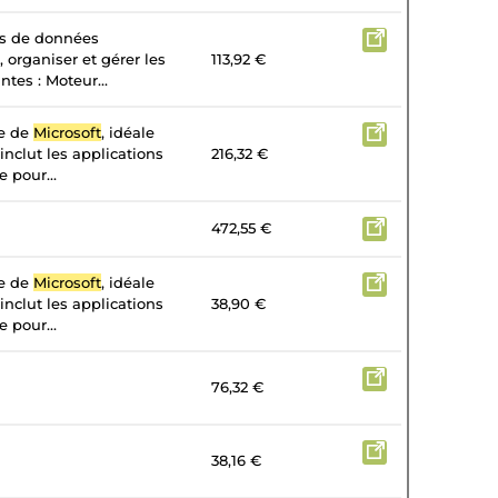
es de données
, organiser et gérer les
113,92 €
tes : Moteur...
te de
Microsoft
, idéale
 inclut les applications
216,32 €
 pour...
472,55 €
te de
Microsoft
, idéale
 inclut les applications
38,90 €
 pour...
76,32 €
38,16 €