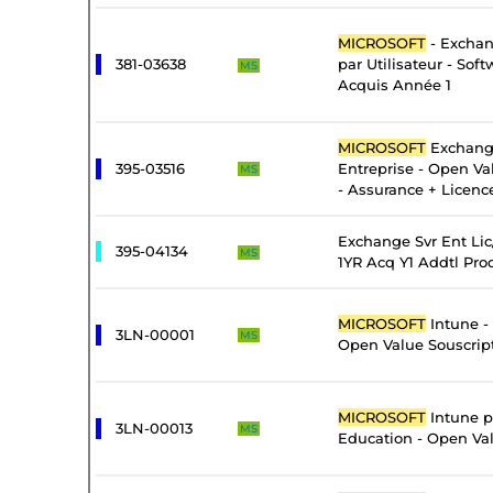
MICROSOFT
- Exchan
381-03638
par Utilisateur - Sof
MS
Acquis Année 1
MICROSOFT
Exchang
395-03516
Entreprise - Open Va
MS
- Assurance + Licenc
Exchange Svr Ent Li
395-04134
MS
1YR Acq Y1 Addtl Pro
MICROSOFT
Intune -
3LN-00001
MS
Open Value Souscrip
MICROSOFT
Intune pa
3LN-00013
MS
Education - Open Val