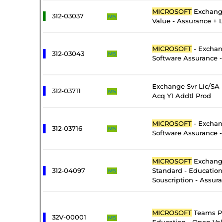
MICROSOFT
Exchang
312-03037
MS
Value - Assurance + 
MICROSOFT
- Exchan
312-03043
MS
Software Assurance -
Exchange Svr Lic/SA
312-03711
MS
Acq Y1 Addtl Prod
MICROSOFT
- Exchan
312-03716
MS
Software Assurance 
MICROSOFT
Exchang
312-04097
Standard - Educatio
MS
Souscription - Assur
MICROSOFT
Teams P
32V-00001
MS