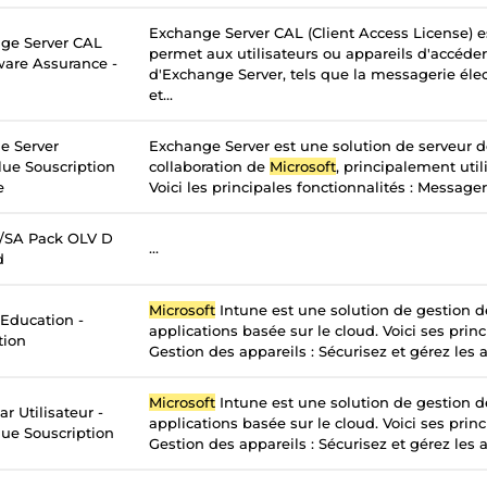
Exchange Server CAL (Client Access License) e
ge Server CAL
permet aux utilisateurs ou appareils d'accéder
tware Assurance -
d'Exchange Server, tels que la messagerie élec
et...
e Server
Exchange Server est une solution de serveur 
lue Souscription
collaboration de
Microsoft
, principalement util
e
Voici les principales fonctionnalités : Messageri
c/SA Pack OLV D
...
d
Microsoft
Intune est une solution de gestion d
 Education -
applications basée sur le cloud. Voici ses princ
tion
Gestion des appareils : Sécurisez et gérez les a
Microsoft
Intune est une solution de gestion d
r Utilisateur -
applications basée sur le cloud. Voici ses princ
ue Souscription
Gestion des appareils : Sécurisez et gérez les a