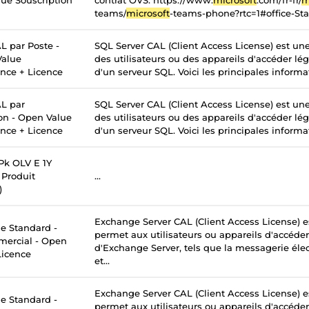
ue Souscription
contrat OVS. https://www.
microsoft
.com/fr-fr/
m
teams/
microsoft
-teams-phone?rtc=1#office-St
L par Poste -
SQL Server CAL (Client Access License) est un
Value
des utilisateurs ou des appareils d'accéder lé
ance + Licence
d'un serveur SQL. Voici les principales informati
L par
SQL Server CAL (Client Access License) est un
ion - Open Value
des utilisateurs ou des appareils d'accéder lé
ance + Licence
d'un serveur SQL. Voici les principales informati
k OLV E 1Y
Produit
...
)
Exchange Server CAL (Client Access License) e
 Standard -
permet aux utilisateurs ou appareils d'accéder
mercial - Open
d'Exchange Server, tels que la messagerie élec
Licence
et...
Exchange Server CAL (Client Access License) e
 Standard -
permet aux utilisateurs ou appareils d'accéder