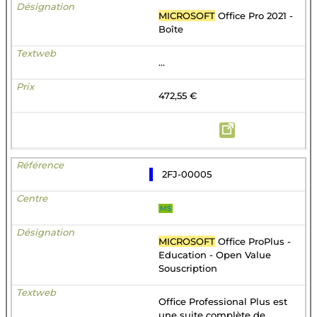
MICROSOFT
Office Pro 2021 -
Boîte
...
472,55 €
2FJ-00005
MS
MICROSOFT
Office ProPlus -
Education - Open Value
Souscription
Office Professional Plus est
une suite complète de