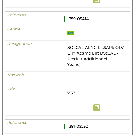
359-05414
MS
SQLCAL ALNG LicSAPk OLV
E 1Y Acdmc Ent DvcCAL -
Produit Additionnel - 1
Year(s)
...
7,57 €
381-02252