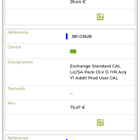
29,44 €
381-03628
MS
Exchange Standard CAL
Lic/SA Pack OLV D 1YR Acq
Y1 Addtl Prod User CAL
...
75,47 €