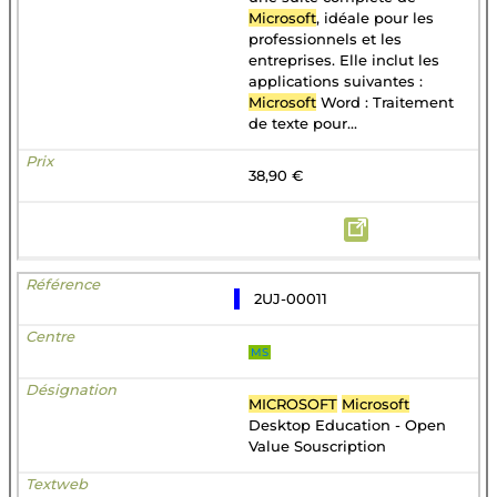
Microsoft
, idéale pour les
professionnels et les
entreprises. Elle inclut les
applications suivantes :
Microsoft
Word : Traitement
de texte pour...
38,90 €
2UJ-00011
MS
MICROSOFT
Microsoft
Desktop Education - Open
Value Souscription