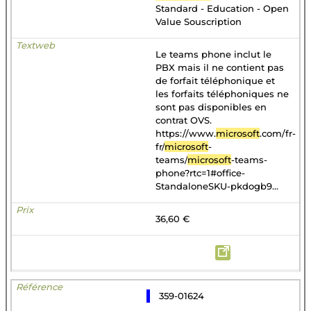
Standard - Education - Open
Value Souscription
Le teams phone inclut le
PBX mais il ne contient pas
de forfait téléphonique et
les forfaits téléphoniques ne
sont pas disponibles en
contrat OVS.
https://www.
microsoft
.com/fr-
fr/
microsoft
-
teams/
microsoft
-teams-
phone?rtc=1#office-
StandaloneSKU-pkdogb9...
36,60 €
359-01624