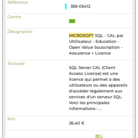
359-05412
MS
MICROSOFT
SQL - CAL par
Ultilisateur - Education -
Open Value Souscription -
Assurance + Licence
SQL Server CAL (Client
Access License) est une
licence qui permet à des
utilisateurs ou des appareils
d'accéder légalement aux
services d'un serveur SQL.
Voici les principales
informations : ...
26,40 €