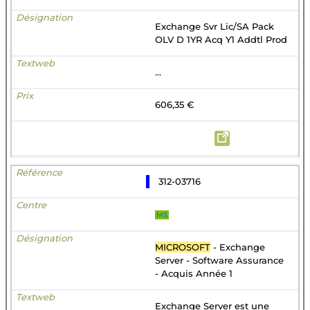
Exchange Svr Lic/SA Pack
OLV D 1YR Acq Y1 Addtl Prod
...
606,35 €
312-03716
MS
MICROSOFT
- Exchange
Server - Software Assurance
- Acquis Année 1
Exchange Server est une