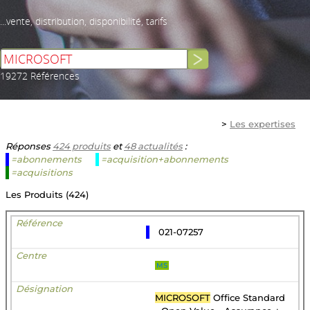
...vente, distribution, disponibilité, tarifs
19272 Références
>
Les expertises
Réponses
424 produits
et
48 actualités
:
=abonnements
=acquisition+abonnements
=acquisitions
Les Produits (424)
021-07257
MS
MICROSOFT
Office Standard