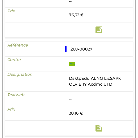
...
76,32 €
2UJ-00027
MS
DsktpEdu ALNG LicSAPk
OLV E 1Y Acdmc UTD
...
38,16 €