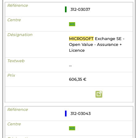
312-03037
MS
MICROSOFT
Exchange SE -
Open Value - Assurance +
Licence
...
606,35 €
312-03043
MS