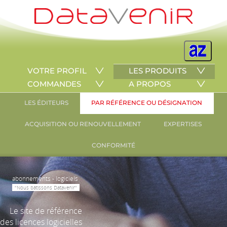
VOTRE PROFIL
LES PRODUITS
COMMANDES
A PROPOS
LES ÉDITEURS
PAR RÉFÉRENCE OU DÉSIGNATION
ACQUISITION OU RENOUVELLEMENT
EXPERTISES
CONFORMITÉ
abonnements - logiciels
"Nous bâtissons Datavenir"
Le site de référence
des licences logicielles