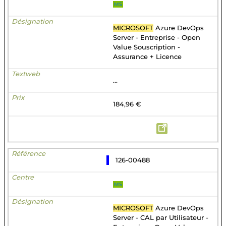
MS
MICROSOFT
Azure DevOps
Server - Entreprise - Open
Value Souscription -
Assurance + Licence
...
184,96 €
126-00488
MS
MICROSOFT
Azure DevOps
Server - CAL par Utilisateur -