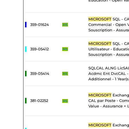
Education - Open Val
MICROSOFT
SQL - CA
359-01624
Commercial - Open 
MS
Souscription - Assur
MICROSOFT
SQL - CA
359-05412
Ultilisateur - Educat
MS
Souscription - Assur
SQLCAL ALNG LicSAP
359-05414
Acdmc Ent DvcCAL - 
MS
Additionnel - 1 Year(s
MICROSOFT
Exchange
381-02252
CAL par Poste - Com
MS
Value - Assurance + 
MICROSOFT
Exchange