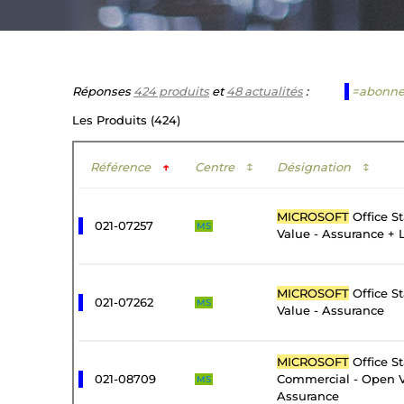
Réponses
424 produits
et
48 actualités
:
=abonn
Les Produits (424)
Référence
↑
Centre
↕
Désignation
↕
MICROSOFT
Office S
021-07257
MS
Value - Assurance + 
MICROSOFT
Office S
021-07262
MS
Value - Assurance
MICROSOFT
Office S
021-08709
Commercial - Open V
MS
Assurance