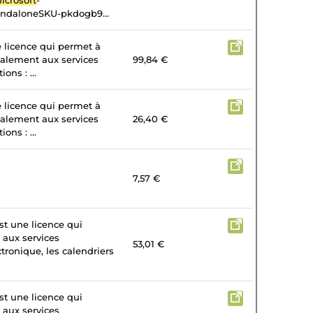
icrosoft
-
andaloneSKU-pkdogb9...
e licence qui permet à
galement aux services
99,84 €
ons : ...
e licence qui permet à
galement aux services
26,40 €
ons : ...
7,57 €
st une licence qui
 aux services
53,01 €
tronique, les calendriers
st une licence qui
 aux services