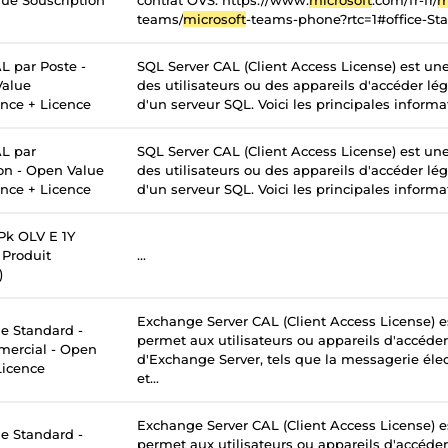
ue Souscription
contrat OVS. https://www.
microsoft
.com/fr-fr/
m
teams/
microsoft
-teams-phone?rtc=1#office-St
L par Poste -
SQL Server CAL (Client Access License) est un
Value
des utilisateurs ou des appareils d'accéder lé
ance + Licence
d'un serveur SQL. Voici les principales informati
L par
SQL Server CAL (Client Access License) est un
ion - Open Value
des utilisateurs ou des appareils d'accéder lé
ance + Licence
d'un serveur SQL. Voici les principales informati
k OLV E 1Y
Produit
...
)
Exchange Server CAL (Client Access License) e
 Standard -
permet aux utilisateurs ou appareils d'accéder
mercial - Open
d'Exchange Server, tels que la messagerie élec
Licence
et...
Exchange Server CAL (Client Access License) e
 Standard -
permet aux utilisateurs ou appareils d'accéder