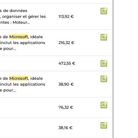
es de données
, organiser et gérer les
113,92 €
tes : Moteur...
te de
Microsoft
, idéale
 inclut les applications
216,32 €
 pour...
472,55 €
te de
Microsoft
, idéale
 inclut les applications
38,90 €
 pour...
76,32 €
38,16 €