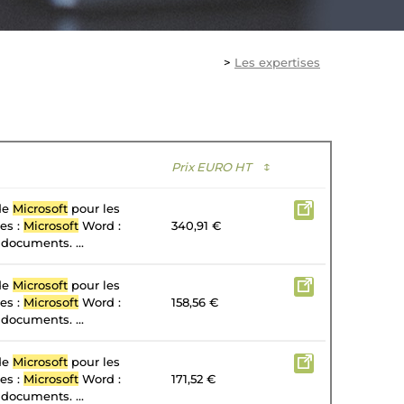
>
Les expertises
Prix EURO HT
↕
 de
Microsoft
pour les
tes :
Microsoft
Word :
340,91 €
 documents. ...
 de
Microsoft
pour les
tes :
Microsoft
Word :
158,56 €
 documents. ...
 de
Microsoft
pour les
tes :
Microsoft
Word :
171,52 €
 documents. ...