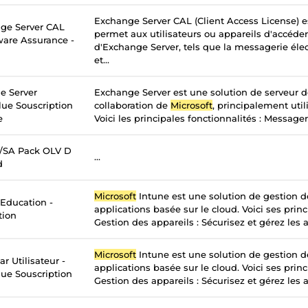
Exchange Server CAL (Client Access License) e
ge Server CAL
permet aux utilisateurs ou appareils d'accéder
tware Assurance -
d'Exchange Server, tels que la messagerie élec
et...
e Server
Exchange Server est une solution de serveur 
lue Souscription
collaboration de
Microsoft
, principalement util
e
Voici les principales fonctionnalités : Messageri
c/SA Pack OLV D
...
d
Microsoft
Intune est une solution de gestion d
 Education -
applications basée sur le cloud. Voici ses princ
tion
Gestion des appareils : Sécurisez et gérez les a
Microsoft
Intune est une solution de gestion d
r Utilisateur -
applications basée sur le cloud. Voici ses princ
ue Souscription
Gestion des appareils : Sécurisez et gérez les a