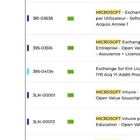
MICROSOFT
- Exchan
381-03638
par Utilisateur - Sof
MS
Acquis Année 1
MICROSOFT
Exchang
395-03516
Entreprise - Open Va
MS
- Assurance + Licenc
Exchange Svr Ent Li
395-04134
MS
1YR Acq Y1 Addtl Pro
MICROSOFT
Intune -
3LN-00001
MS
Open Value Souscrip
MICROSOFT
Intune pa
3LN-00013
MS
Education - Open Val