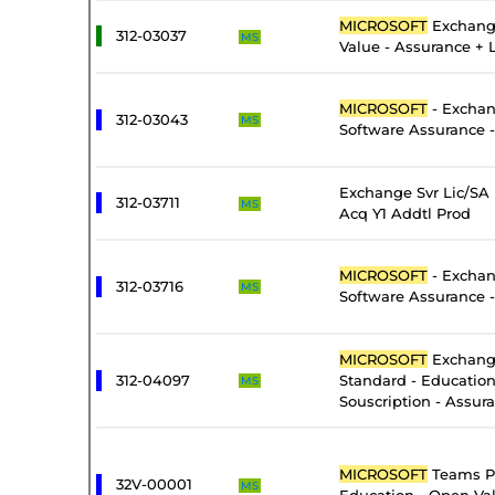
MICROSOFT
Exchang
312-03037
MS
Value - Assurance + 
MICROSOFT
- Exchan
312-03043
MS
Software Assurance -
Exchange Svr Lic/SA
312-03711
MS
Acq Y1 Addtl Prod
MICROSOFT
- Exchan
312-03716
MS
Software Assurance 
MICROSOFT
Exchang
312-04097
Standard - Educatio
MS
Souscription - Assur
MICROSOFT
Teams P
32V-00001
MS