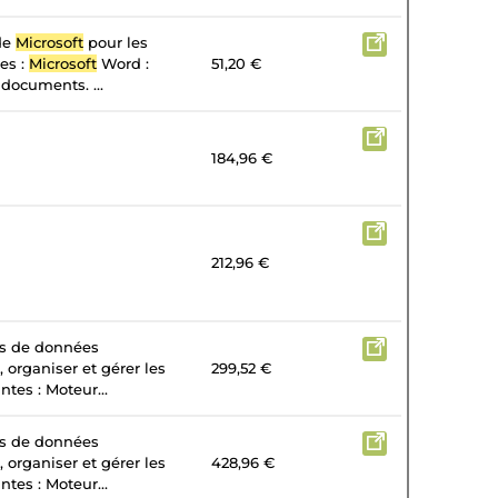
 de
Microsoft
pour les
tes :
Microsoft
Word :
51,20 €
 documents. ...
184,96 €
212,96 €
es de données
, organiser et gérer les
299,52 €
tes : Moteur...
es de données
, organiser et gérer les
428,96 €
tes : Moteur...