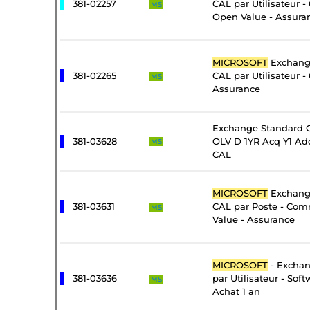
381-02257
CAL par Utilisateur 
MS
Open Value - Assura
MICROSOFT
Exchange
381-02265
CAL par Utilisateur -
MS
Assurance
Exchange Standard C
381-03628
OLV D 1YR Acq Y1 Add
MS
CAL
MICROSOFT
Exchange
381-03631
CAL par Poste - Com
MS
Value - Assurance
MICROSOFT
- Exchan
381-03636
par Utilisateur - Sof
MS
Achat 1 an