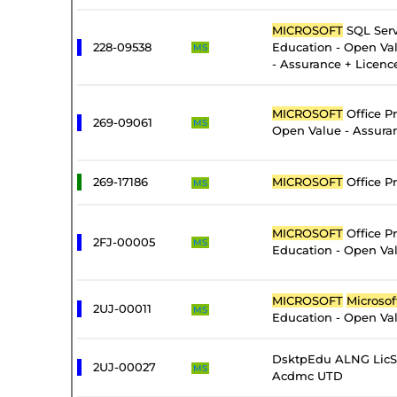
MICROSOFT
SQL Serv
228-09538
Education - Open Val
MS
- Assurance + Licenc
MICROSOFT
Office Pr
269-09061
MS
Open Value - Assura
269-17186
MICROSOFT
Office Pr
MS
MICROSOFT
Office Pr
2FJ-00005
MS
Education - Open Val
MICROSOFT
Microsof
2UJ-00011
MS
Education - Open Val
DsktpEdu ALNG LicS
2UJ-00027
MS
Acdmc UTD