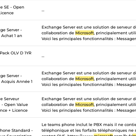
e SE - Open
...
Licence
Exchange Server est une solution de serveur 
ge Server -
collaboration de
Microsoft
, principalement util
 Achat 1 an
Voici les principales fonctionnalités : Messageri
 Pack OLV D 1YR
...
Exchange Server est une solution de serveur 
ge Server -
collaboration de
Microsoft
, principalement util
- Acquis Année 1
Voici les principales fonctionnalités : Messageri
e Serveur
Exchange Server est une solution de serveur 
n - Open Value
collaboration de
Microsoft
, principalement util
ance + Licence
Voici les principales fonctionnalités : Messageri
Le teams phone inclut le PBX mais il ne contie
hone Standard -
téléphonique et les forfaits téléphoniques ne