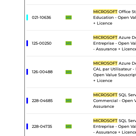
MICROSOFT
Office S
021-10636
Education - Open Va
MS
+ Licence
MICROSOFT
Azure De
125-00250
Entreprise - Open Va
MS
- Assurance + Licenc
MICROSOFT
Azure De
CAL par Utilisateur - 
126-00488
MS
Open Value Souscrip
+ Licence
MICROSOFT
SQL Serv
228-04685
Commercial - Open V
MS
Assurance
MICROSOFT
SQL Serv
228-04735
Entreprise - Open Va
MS
- Assurance + Licenc