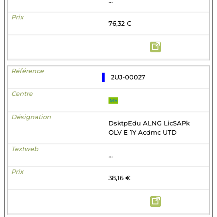
...
76,32 €
2UJ-00027
MS
DsktpEdu ALNG LicSAPk
OLV E 1Y Acdmc UTD
...
38,16 €