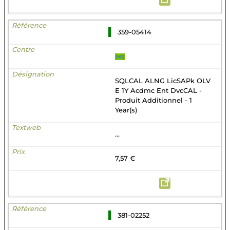
359-05414
MS
SQLCAL ALNG LicSAPk OLV
E 1Y Acdmc Ent DvcCAL -
Produit Additionnel - 1
Year(s)
...
7,57 €
381-02252