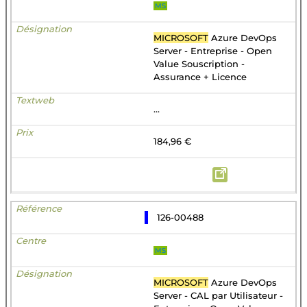
MS
MICROSOFT
Azure DevOps
Server - Entreprise - Open
Value Souscription -
Assurance + Licence
...
184,96 €
126-00488
MS
MICROSOFT
Azure DevOps
Server - CAL par Utilisateur -