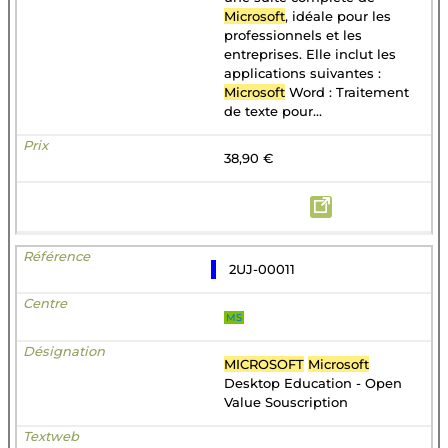
Microsoft
, idéale pour les
professionnels et les
entreprises. Elle inclut les
applications suivantes :
Microsoft
Word : Traitement
de texte pour...
38,90 €
2UJ-00011
MS
MICROSOFT
Microsoft
Desktop Education - Open
Value Souscription