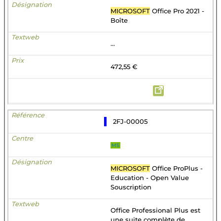
MICROSOFT
Office Pro 2021 -
Boîte
...
472,55 €
2FJ-00005
MS
MICROSOFT
Office ProPlus -
Education - Open Value
Souscription
Office Professional Plus est
une suite complète de