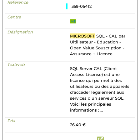
359-05412
MS
MICROSOFT
SQL - CAL par
Ultilisateur - Education -
Open Value Souscription -
Assurance + Licence
SQL Server CAL (Client
Access License) est une
licence qui permet à des
utilisateurs ou des appareils
d'accéder légalement aux
services d'un serveur SQL.
Voici les principales
informations : ...
26,40 €