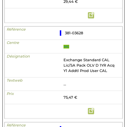
29,44 €
381-03628
MS
Exchange Standard CAL
Lic/SA Pack OLV D 1YR Acq
Y1 Addtl Prod User CAL
...
75,47 €