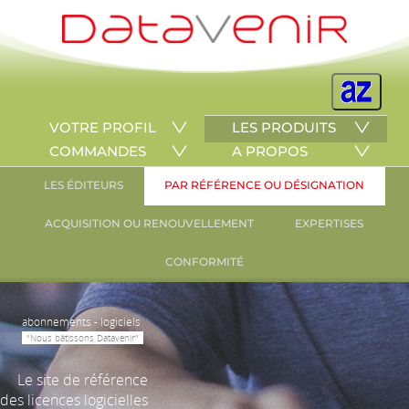
VOTRE PROFIL
LES PRODUITS
COMMANDES
A PROPOS
LES ÉDITEURS
PAR RÉFÉRENCE OU DÉSIGNATION
ACQUISITION OU RENOUVELLEMENT
EXPERTISES
CONFORMITÉ
abonnements - logiciels
"Nous bâtissons Datavenir"
Le site de référence
des licences logicielles