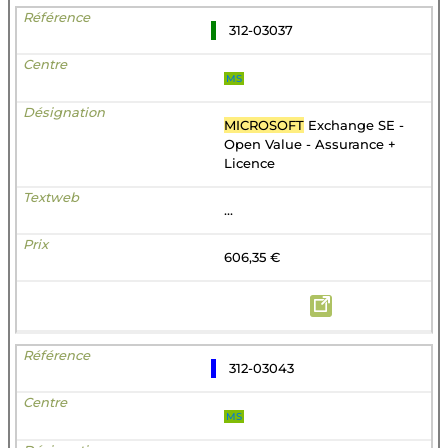
312-03037
MS
MICROSOFT
Exchange SE -
Open Value - Assurance +
Licence
...
606,35 €
312-03043
MS