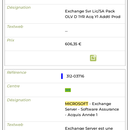
Exchange Svr Lic/SA Pack
OLV D 1YR Acq Y1 Addtl Prod
...
606,35 €
312-03716
MS
MICROSOFT
- Exchange
Server - Software Assurance
- Acquis Année 1
Exchange Server est une