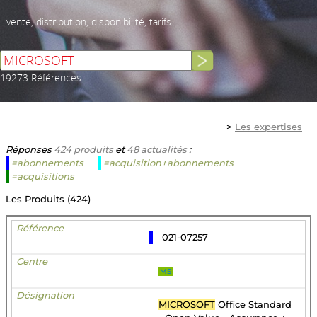
...vente, distribution, disponibilité, tarifs
19273 Références
>
Les expertises
Réponses
424 produits
et
48 actualités
:
=abonnements
=acquisition+abonnements
=acquisitions
Les Produits (424)
021-07257
MS
MICROSOFT
Office Standard