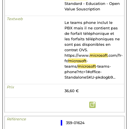
Standard - Education - Open
Value Souscription
Le teams phone inclut le
PBX mais il ne contient pas
de forfait téléphonique et
les forfaits téléphoniques ne
sont pas disponibles en
contrat OVS.
https://www.
microsoft
.com/fr-
fr/
microsoft
-
teams/
microsoft
-teams-
phone?rtc=1#office-
StandaloneSKU-pkdogb9...
36,60 €
359-01624