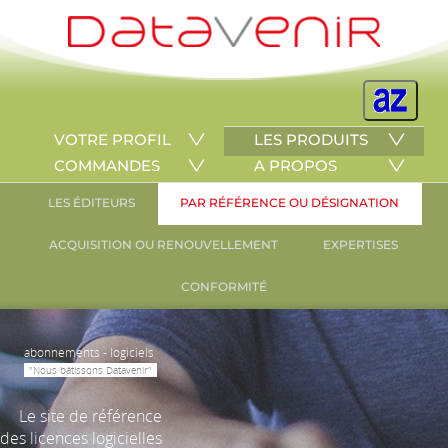
VOTRE PROFIL
LES PRODUITS
COMMANDES
A PROPOS
LES ÉDITEURS
PAR RÉFÉRENCE OU DÉSIGNATION
ACQUISITION OU RENOUVELLEMENT
EXPERTISES
CONFORMITÉ
abonnements - logiciels
"Nous bâtissons Datavenir"
Le site de référence
des licences logicielles