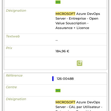
MS
MICROSOFT
Azure DevOps
Server - Entreprise - Open
Value Souscription -
Assurance + Licence
...
184,96 €
126-00488
MS
MICROSOFT
Azure DevOps
Server - CAL par Utilisateur -