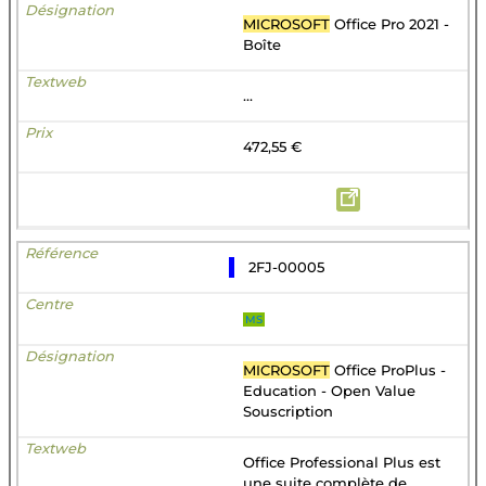
MICROSOFT
Office Pro 2021 -
Boîte
...
472,55 €
2FJ-00005
MS
MICROSOFT
Office ProPlus -
Education - Open Value
Souscription
Office Professional Plus est
une suite complète de