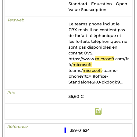
Standard - Education - Open
Value Souscription
Le teams phone inclut le
PBX mais il ne contient pas
de forfait téléphonique et
les forfaits téléphoniques ne
sont pas disponibles en
contrat OVS.
https://www.
microsoft
.com/fr-
fr/
microsoft
-
teams/
microsoft
-teams-
phone?rtc=1#office-
StandaloneSKU-pkdogb9...
36,60 €
359-01624