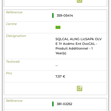
359-05414
MS
SQLCAL ALNG LicSAPk OLV
E 1Y Acdmc Ent DvcCAL -
Produit Additionnel - 1
Year(s)
...
7,57 €
381-02252