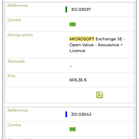
312-03037
MS
MICROSOFT
Exchange SE -
Open Value - Assurance +
Licence
...
606,35 €
312-03043
MS