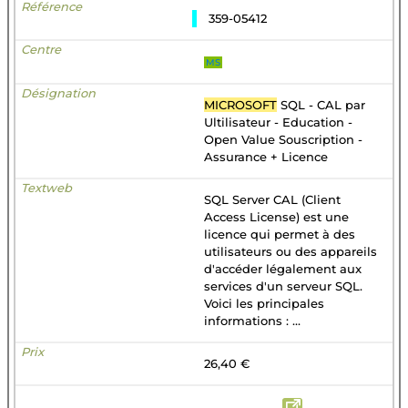
359-05412
MS
MICROSOFT
SQL - CAL par
Ultilisateur - Education -
Open Value Souscription -
Assurance + Licence
SQL Server CAL (Client
Access License) est une
licence qui permet à des
utilisateurs ou des appareils
d'accéder légalement aux
services d'un serveur SQL.
Voici les principales
informations : ...
26,40 €