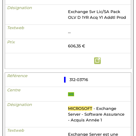
Exchange Svr Lic/SA Pack
OLV D 1YR Acq Y1 Addtl Prod
...
606,35 €
312-03716
MS
MICROSOFT
- Exchange
Server - Software Assurance
- Acquis Année 1
Exchange Server est une