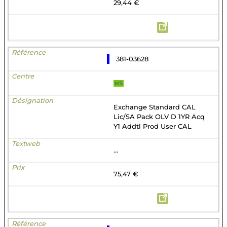
29,44 €
381-03628
MS
Exchange Standard CAL
Lic/SA Pack OLV D 1YR Acq
Y1 Addtl Prod User CAL
...
75,47 €