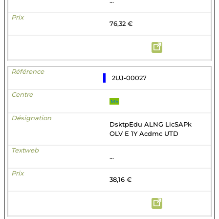
...
76,32 €
2UJ-00027
MS
DsktpEdu ALNG LicSAPk
OLV E 1Y Acdmc UTD
...
38,16 €