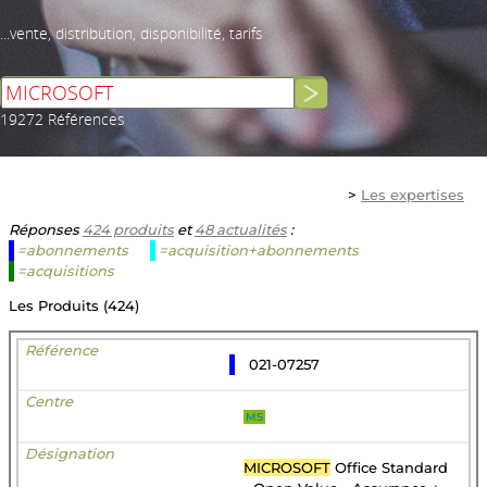
...vente, distribution, disponibilité, tarifs
19272 Références
>
Les expertises
Réponses
424 produits
et
48 actualités
:
=abonnements
=acquisition+abonnements
=acquisitions
Les Produits (424)
021-07257
MS
MICROSOFT
Office Standard