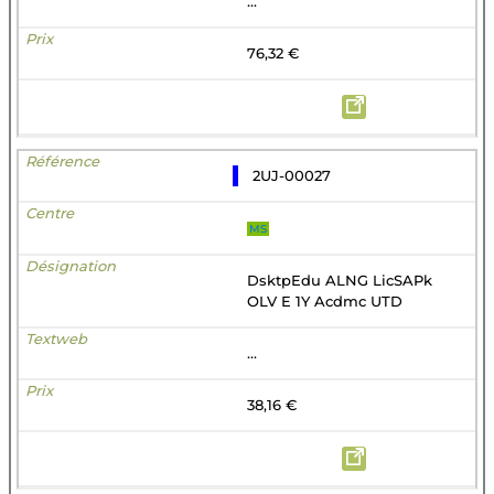
...
76,32 €
2UJ-00027
MS
DsktpEdu ALNG LicSAPk
OLV E 1Y Acdmc UTD
...
38,16 €