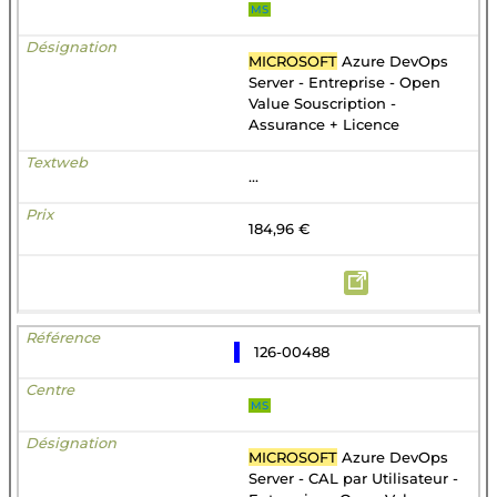
MS
MICROSOFT
Azure DevOps
Server - Entreprise - Open
Value Souscription -
Assurance + Licence
...
184,96 €
126-00488
MS
MICROSOFT
Azure DevOps
Server - CAL par Utilisateur -