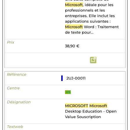
Microsoft
, idéale pour les
professionnels et les
entreprises. Elle inclut les
applications suivantes :
Microsoft
Word : Traitement
de texte pour...
38,90 €
2UJ-00011
MS
MICROSOFT
Microsoft
Desktop Education - Open
Value Souscription