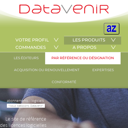
VOTRE PROFIL
LES PRODUITS
COMMANDES
A PROPOS
LES ÉDITEURS
PAR RÉFÉRENCE OU DÉSIGNATION
ACQUISITION OU RENOUVELLEMENT
EXPERTISES
CONFORMITÉ
abonnements - logiciels
"Nous bâtissons Datavenir"
Le site de référence
des licences logicielles