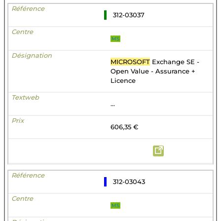
312-03037
MS
MICROSOFT
Exchange SE -
Open Value - Assurance +
Licence
...
606,35 €
312-03043
MS