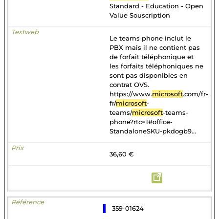
Standard - Education - Open
Value Souscription
Le teams phone inclut le
PBX mais il ne contient pas
de forfait téléphonique et
les forfaits téléphoniques ne
sont pas disponibles en
contrat OVS.
https://www.
microsoft
.com/fr-
fr/
microsoft
-
teams/
microsoft
-teams-
phone?rtc=1#office-
StandaloneSKU-pkdogb9...
36,60 €
359-01624