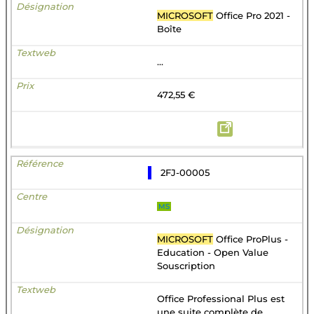
MICROSOFT
Office Pro 2021 -
Boîte
...
472,55 €
2FJ-00005
MS
MICROSOFT
Office ProPlus -
Education - Open Value
Souscription
Office Professional Plus est
une suite complète de