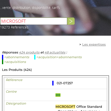
...vente, distribution, disponibilité, tarifs
19273 Références
>
Les expertises
Réponses
424 produits
et
48 actualités
:
=abonnements
=acquisition+abonnements
=acquisitions
Les Produits (424)
021-07257
MS
MICROSOFT
Office Standard