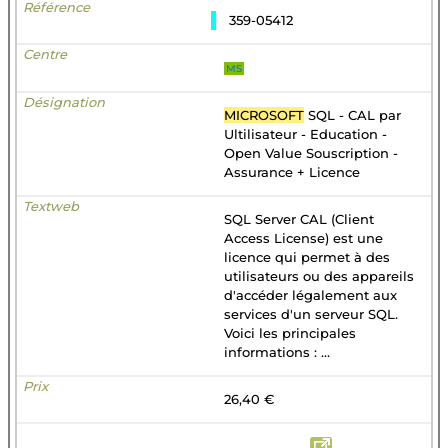
359-05412
MS
MICROSOFT
SQL - CAL par
Ultilisateur - Education -
Open Value Souscription -
Assurance + Licence
SQL Server CAL (Client
Access License) est une
licence qui permet à des
utilisateurs ou des appareils
d'accéder légalement aux
services d'un serveur SQL.
Voici les principales
informations : ...
26,40 €