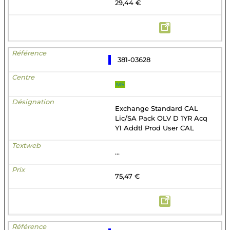
29,44 €
381-03628
MS
Exchange Standard CAL
Lic/SA Pack OLV D 1YR Acq
Y1 Addtl Prod User CAL
...
75,47 €