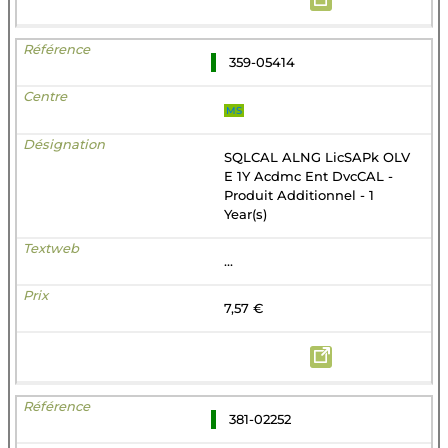
359-05414
MS
SQLCAL ALNG LicSAPk OLV
E 1Y Acdmc Ent DvcCAL -
Produit Additionnel - 1
Year(s)
...
7,57 €
381-02252