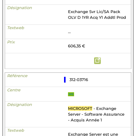
Exchange Svr Lic/SA Pack
OLV D 1YR Acq Y1 Addtl Prod
...
606,35 €
312-03716
MS
MICROSOFT
- Exchange
Server - Software Assurance
- Acquis Année 1
Exchange Server est une