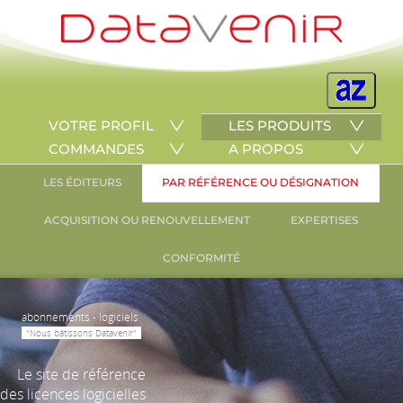
VOTRE PROFIL
LES PRODUITS
COMMANDES
A PROPOS
LES ÉDITEURS
PAR RÉFÉRENCE OU DÉSIGNATION
ACQUISITION OU RENOUVELLEMENT
EXPERTISES
CONFORMITÉ
abonnements - logiciels
"Nous bâtissons Datavenir"
Le site de référence
des licences logicielles