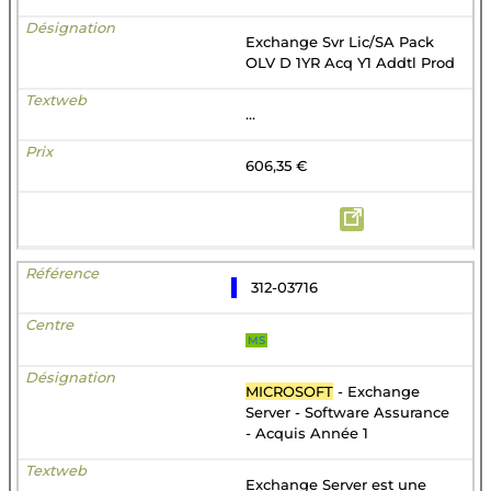
Exchange Svr Lic/SA Pack
OLV D 1YR Acq Y1 Addtl Prod
...
606,35 €
312-03716
MS
MICROSOFT
- Exchange
Server - Software Assurance
- Acquis Année 1
Exchange Server est une