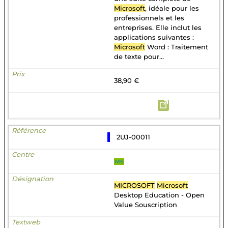
Microsoft
, idéale pour les
professionnels et les
entreprises. Elle inclut les
applications suivantes :
Microsoft
Word : Traitement
de texte pour...
38,90 €
2UJ-00011
MS
MICROSOFT
Microsoft
Desktop Education - Open
Value Souscription