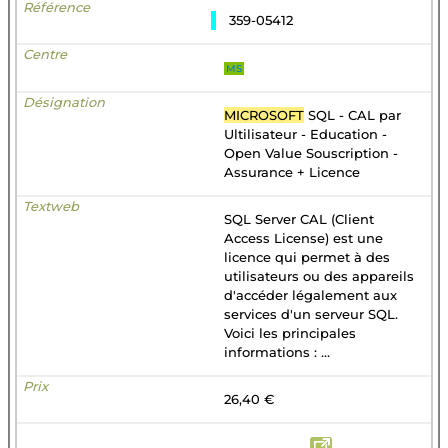
359-05412
MS
MICROSOFT
SQL - CAL par
Ultilisateur - Education -
Open Value Souscription -
Assurance + Licence
SQL Server CAL (Client
Access License) est une
licence qui permet à des
utilisateurs ou des appareils
d'accéder légalement aux
services d'un serveur SQL.
Voici les principales
informations : ...
26,40 €