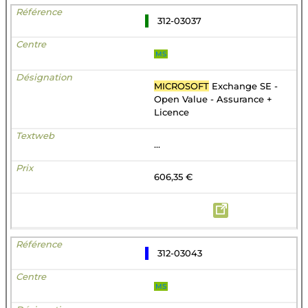
312-03037
MS
MICROSOFT
Exchange SE -
Open Value - Assurance +
Licence
...
606,35 €
312-03043
MS