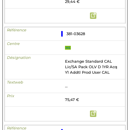
29,44 €
381-03628
MS
Exchange Standard CAL
Lic/SA Pack OLV D 1YR Acq
Y1 Addtl Prod User CAL
...
75,47 €