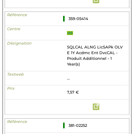
359-05414
MS
SQLCAL ALNG LicSAPk OLV
E 1Y Acdmc Ent DvcCAL -
Produit Additionnel - 1
Year(s)
...
7,57 €
381-02252