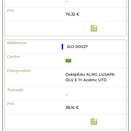
...
76,32 €
2UJ-00027
MS
DsktpEdu ALNG LicSAPk
OLV E 1Y Acdmc UTD
...
38,16 €