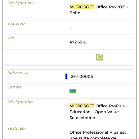
MICROSOFT
Office Pro 2021 -
Boîte
...
472,55 €
2FJ-00005
MS
MICROSOFT
Office ProPlus -
Education - Open Value
Souscription
Office Professional Plus est
une suite complète de