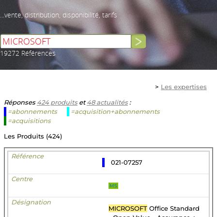
...vente, distribution, disponibilité, tarifs
19272 Références
>
Les expertises
Réponses
424 produits
et
48 actualités
:
=abonnements
=acquisition+abonnements
=acquisitions
Les Produits (424)
021-07257
MS
MICROSOFT
Office Standard