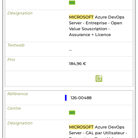
MS
MICROSOFT
Azure DevOps
Server - Entreprise - Open
Value Souscription -
Assurance + Licence
...
184,96 €
126-00488
MS
MICROSOFT
Azure DevOps
Server - CAL par Utilisateur -