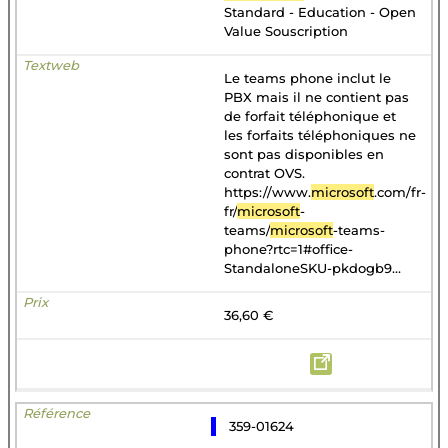
Standard - Education - Open
Value Souscription
Le teams phone inclut le
PBX mais il ne contient pas
de forfait téléphonique et
les forfaits téléphoniques ne
sont pas disponibles en
contrat OVS.
https://www.
microsoft
.com/fr-
fr/
microsoft
-
teams/
microsoft
-teams-
phone?rtc=1#office-
StandaloneSKU-pkdogb9...
36,60 €
359-01624