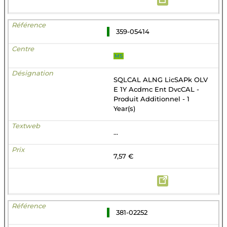
359-05414
MS
SQLCAL ALNG LicSAPk OLV
E 1Y Acdmc Ent DvcCAL -
Produit Additionnel - 1
Year(s)
...
7,57 €
381-02252