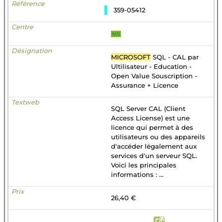
359-05412
MS
MICROSOFT
SQL - CAL par
Ultilisateur - Education -
Open Value Souscription -
Assurance + Licence
SQL Server CAL (Client
Access License) est une
licence qui permet à des
utilisateurs ou des appareils
d'accéder légalement aux
services d'un serveur SQL.
Voici les principales
informations : ...
26,40 €