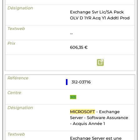
Exchange Svr Lic/SA Pack
OLV D 1YR Acq Y1 Addtl Prod
...
606,35 €
312-03716
MS
MICROSOFT
- Exchange
Server - Software Assurance
- Acquis Année 1
Exchange Server est une