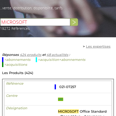
...vente, distribution, disponibilité, tarifs
19272 Références
>
Les expertises
Réponses
424 produits
et
48 actualités
:
=abonnements
=acquisition+abonnements
=acquisitions
Les Produits (424)
021-07257
MS
MICROSOFT
Office Standard