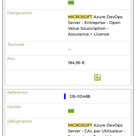
MS
MICROSOFT
Azure DevOps
Server - Entreprise - Open
Value Souscription -
Assurance + Licence
...
184,96 €
126-00488
MS
MICROSOFT
Azure DevOps
Server - CAL par Utilisateur -