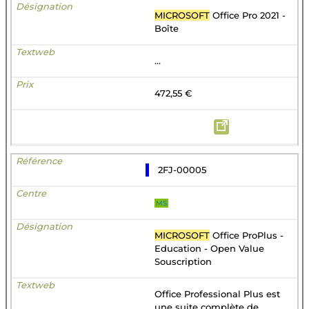
MICROSOFT
Office Pro 2021 -
Boîte
...
472,55 €
2FJ-00005
MS
MICROSOFT
Office ProPlus -
Education - Open Value
Souscription
Office Professional Plus est
une suite complète de