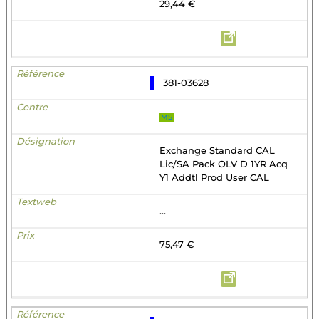
29,44 €
381-03628
MS
Exchange Standard CAL
Lic/SA Pack OLV D 1YR Acq
Y1 Addtl Prod User CAL
...
75,47 €