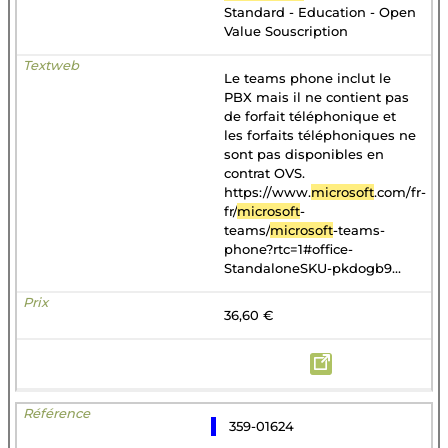
Standard - Education - Open
Value Souscription
Le teams phone inclut le
PBX mais il ne contient pas
de forfait téléphonique et
les forfaits téléphoniques ne
sont pas disponibles en
contrat OVS.
https://www.
microsoft
.com/fr-
fr/
microsoft
-
teams/
microsoft
-teams-
phone?rtc=1#office-
StandaloneSKU-pkdogb9...
36,60 €
359-01624