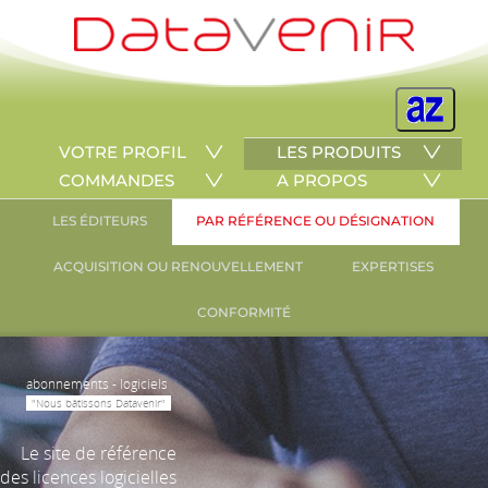
VOTRE PROFIL
LES PRODUITS
COMMANDES
A PROPOS
LES ÉDITEURS
PAR RÉFÉRENCE OU DÉSIGNATION
ACQUISITION OU RENOUVELLEMENT
EXPERTISES
CONFORMITÉ
abonnements - logiciels
"Nous bâtissons Datavenir"
Le site de référence
des licences logicielles