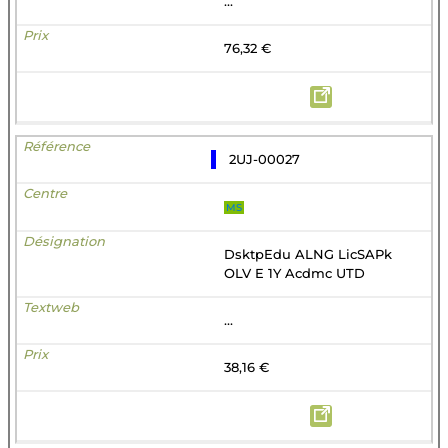
...
76,32 €
2UJ-00027
MS
DsktpEdu ALNG LicSAPk
OLV E 1Y Acdmc UTD
...
38,16 €