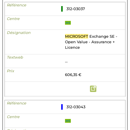
312-03037
MS
MICROSOFT
Exchange SE -
Open Value - Assurance +
Licence
...
606,35 €
312-03043
MS