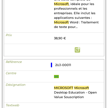
Microsoft
, idéale pour les
professionnels et les
entreprises. Elle inclut les
applications suivantes :
Microsoft
Word : Traitement
de texte pour...
38,90 €
2UJ-00011
MS
MICROSOFT
Microsoft
Desktop Education - Open
Value Souscription