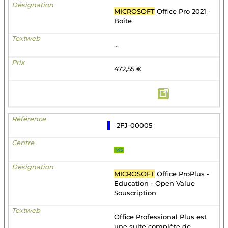
MICROSOFT
Office Pro 2021 -
Boîte
...
472,55 €
2FJ-00005
MS
MICROSOFT
Office ProPlus -
Education - Open Value
Souscription
Office Professional Plus est
une suite complète de