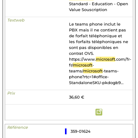
Standard - Education - Open
Value Souscription
Le teams phone inclut le
PBX mais il ne contient pas
de forfait téléphonique et
les forfaits téléphoniques ne
sont pas disponibles en
contrat OVS.
https://www.
microsoft
.com/fr-
fr/
microsoft
-
teams/
microsoft
-teams-
phone?rtc=1#office-
StandaloneSKU-pkdogb9...
36,60 €
359-01624