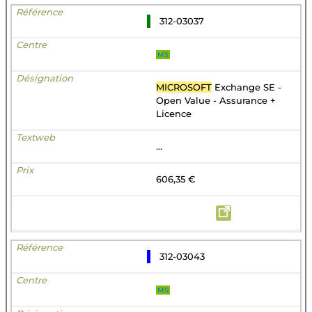
312-03037
MS
MICROSOFT
Exchange SE -
Open Value - Assurance +
Licence
...
606,35 €
312-03043
MS