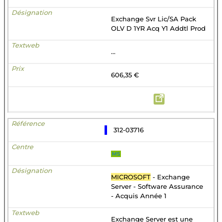
Exchange Svr Lic/SA Pack
OLV D 1YR Acq Y1 Addtl Prod
...
606,35 €
312-03716
MS
MICROSOFT
- Exchange
Server - Software Assurance
- Acquis Année 1
Exchange Server est une