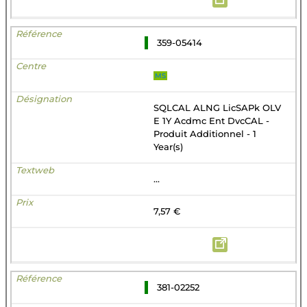
359-05414
MS
SQLCAL ALNG LicSAPk OLV
E 1Y Acdmc Ent DvcCAL -
Produit Additionnel - 1
Year(s)
...
7,57 €
381-02252