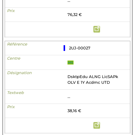
...
76,32 €
2UJ-00027
MS
DsktpEdu ALNG LicSAPk
OLV E 1Y Acdmc UTD
...
38,16 €