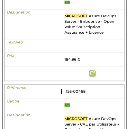
MS
MICROSOFT
Azure DevOps
Server - Entreprise - Open
Value Souscription -
Assurance + Licence
...
184,96 €
126-00488
MS
MICROSOFT
Azure DevOps
Server - CAL par Utilisateur -