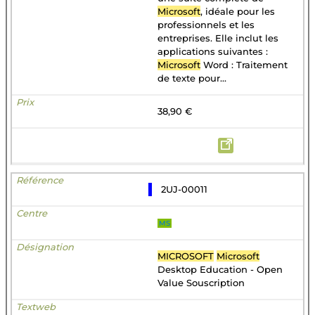
Microsoft
, idéale pour les
professionnels et les
entreprises. Elle inclut les
applications suivantes :
Microsoft
Word : Traitement
de texte pour...
38,90 €
2UJ-00011
MS
MICROSOFT
Microsoft
Desktop Education - Open
Value Souscription