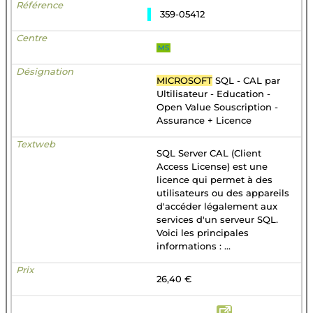
359-05412
MS
MICROSOFT
SQL - CAL par
Ultilisateur - Education -
Open Value Souscription -
Assurance + Licence
SQL Server CAL (Client
Access License) est une
licence qui permet à des
utilisateurs ou des appareils
d'accéder légalement aux
services d'un serveur SQL.
Voici les principales
informations : ...
26,40 €