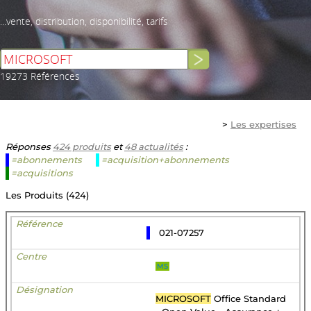
...vente, distribution, disponibilité, tarifs
19273 Références
>
Les expertises
Réponses
424 produits
et
48 actualités
:
=abonnements
=acquisition+abonnements
=acquisitions
Les Produits (424)
021-07257
MS
MICROSOFT
Office Standard