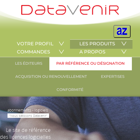
VOTRE PROFIL
LES PRODUITS
COMMANDES
A PROPOS
LES ÉDITEURS
PAR RÉFÉRENCE OU DÉSIGNATION
ACQUISITION OU RENOUVELLEMENT
EXPERTISES
CONFORMITÉ
abonnements - logiciels
"Nous bâtissons Datavenir"
Le site de référence
des licences logicielles