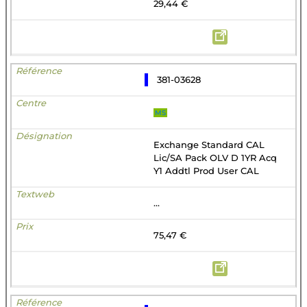
29,44 €
381-03628
MS
Exchange Standard CAL
Lic/SA Pack OLV D 1YR Acq
Y1 Addtl Prod User CAL
...
75,47 €