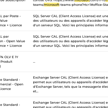
ue Souscription
contrat OVS. https://www.
microsoft
.com/fr-fr/
m
teams/
microsoft
-teams-phone?rtc=1#office-St
L par Poste -
SQL Server CAL (Client Access License) est un
Value
des utilisateurs ou des appareils d'accéder lé
ance + Licence
d'un serveur SQL. Voici les principales informati
L par
SQL Server CAL (Client Access License) est un
ion - Open Value
des utilisateurs ou des appareils d'accéder lé
ance + Licence
d'un serveur SQL. Voici les principales informati
k OLV E 1Y
Produit
...
)
Exchange Server CAL (Client Access License) e
 Standard -
permet aux utilisateurs ou appareils d'accéder
mercial - Open
d'Exchange Server, tels que la messagerie élec
Licence
et...
Exchange Server CAL (Client Access License) e
 Standard -
permet aux utilisateurs ou appareils d'accéder