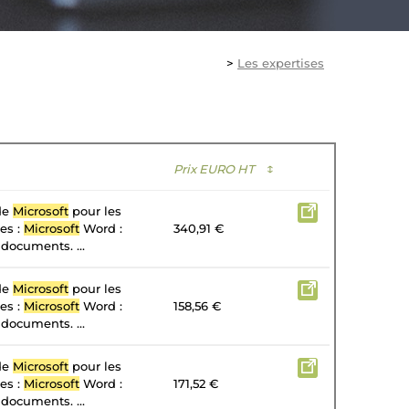
>
Les expertises
Prix EURO HT
↕
 de
Microsoft
pour les
tes :
Microsoft
Word :
340,91 €
 documents. ...
 de
Microsoft
pour les
tes :
Microsoft
Word :
158,56 €
 documents. ...
 de
Microsoft
pour les
tes :
Microsoft
Word :
171,52 €
 documents. ...