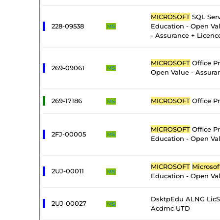
MICROSOFT
SQL Serv
228-09538
Education - Open Val
MS
- Assurance + Licenc
MICROSOFT
Office Pr
269-09061
MS
Open Value - Assura
269-17186
MICROSOFT
Office Pr
MS
MICROSOFT
Office Pr
2FJ-00005
MS
Education - Open Val
MICROSOFT
Microsof
2UJ-00011
MS
Education - Open Val
DsktpEdu ALNG LicS
2UJ-00027
MS
Acdmc UTD