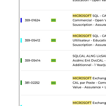
Education - Open Val
MICROSOFT
SQL - CA
359-01624
Commercial - Open 
MS
Souscription - Assur
MICROSOFT
SQL - CA
359-05412
Ultilisateur - Educat
MS
Souscription - Assur
SQLCAL ALNG LicSAP
359-05414
Acdmc Ent DvcCAL - 
MS
Additionnel - 1 Year(s
MICROSOFT
Exchange
381-02252
CAL par Poste - Com
MS
Value - Assurance + 
MICROSOFT
Exchange