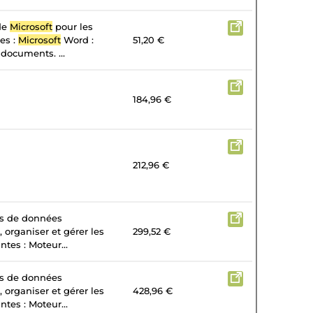
 de
Microsoft
pour les
tes :
Microsoft
Word :
51,20 €
 documents. ...
184,96 €
212,96 €
es de données
, organiser et gérer les
299,52 €
tes : Moteur...
es de données
, organiser et gérer les
428,96 €
tes : Moteur...