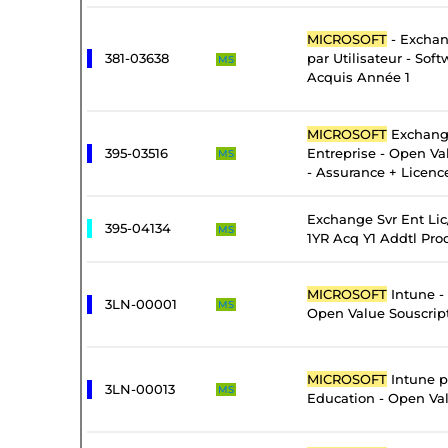
MICROSOFT
- Exchan
381-03638
par Utilisateur - Sof
MS
Acquis Année 1
MICROSOFT
Exchang
395-03516
Entreprise - Open Va
MS
- Assurance + Licenc
Exchange Svr Ent Li
395-04134
MS
1YR Acq Y1 Addtl Pro
MICROSOFT
Intune -
3LN-00001
MS
Open Value Souscrip
MICROSOFT
Intune pa
3LN-00013
MS
Education - Open Val