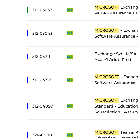
MICROSOFT
Exchang
312-03037
MS
Value - Assurance + 
MICROSOFT
- Exchan
312-03043
MS
Software Assurance -
Exchange Svr Lic/SA
312-03711
MS
Acq Y1 Addtl Prod
MICROSOFT
- Exchan
312-03716
MS
Software Assurance 
MICROSOFT
Exchang
312-04097
Standard - Educatio
MS
Souscription - Assur
MICROSOFT
Teams P
32V-00001
MS