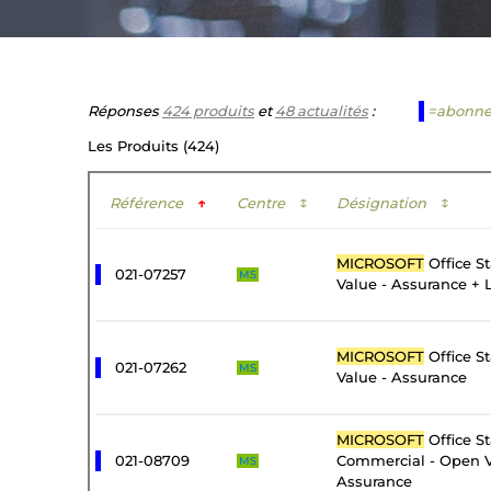
Réponses
424 produits
et
48 actualités
:
=abonn
Les Produits (424)
Référence
↑
Centre
↕
Désignation
↕
MICROSOFT
Office S
021-07257
MS
Value - Assurance + 
MICROSOFT
Office S
021-07262
MS
Value - Assurance
MICROSOFT
Office S
021-08709
Commercial - Open V
MS
Assurance