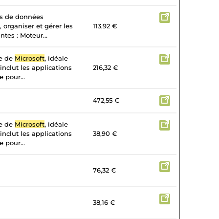
es de données
, organiser et gérer les
113,92 €
tes : Moteur...
te de
Microsoft
, idéale
 inclut les applications
216,32 €
 pour...
472,55 €
te de
Microsoft
, idéale
 inclut les applications
38,90 €
 pour...
76,32 €
38,16 €