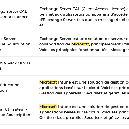
Exchange Server CAL (Client Access License) e
ge Server CAL
permet aux utilisateurs ou appareils d'accéder
tware Assurance -
d'Exchange Server, tels que la messagerie élec
et...
e Server
Exchange Server est une solution de serveur 
lue Souscription
collaboration de
Microsoft
, principalement util
e
Voici les principales fonctionnalités : Messageri
c/SA Pack OLV D
...
d
Microsoft
Intune est une solution de gestion d
 Education -
applications basée sur le cloud. Voici ses princ
tion
Gestion des appareils : Sécurisez et gérez les a
Microsoft
Intune est une solution de gestion d
r Utilisateur -
applications basée sur le cloud. Voici ses princ
ue Souscription
Gestion des appareils : Sécurisez et gérez les a