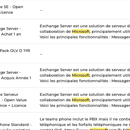
e SE - Open
...
Licence
Exchange Server est une solution de serveur 
ge Server -
collaboration de
Microsoft
, principalement util
 Achat 1 an
Voici les principales fonctionnalités : Messageri
 Pack OLV D 1YR
...
Exchange Server est une solution de serveur 
ge Server -
collaboration de
Microsoft
, principalement util
- Acquis Année 1
Voici les principales fonctionnalités : Messageri
e Serveur
Exchange Server est une solution de serveur 
n - Open Value
collaboration de
Microsoft
, principalement util
ance + Licence
Voici les principales fonctionnalités : Messageri
Le teams phone inclut le PBX mais il ne contie
hone Standard -
téléphonique et les forfaits téléphoniques ne