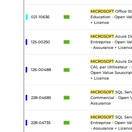
MICROSOFT
Office S
021-10636
Education - Open Va
MS
+ Licence
MICROSOFT
Azure De
125-00250
Entreprise - Open Va
MS
- Assurance + Licenc
MICROSOFT
Azure De
CAL par Utilisateur - 
126-00488
MS
Open Value Souscrip
+ Licence
MICROSOFT
SQL Serv
228-04685
Commercial - Open V
MS
Assurance
MICROSOFT
SQL Serv
228-04735
Entreprise - Open Va
MS
- Assurance + Licenc