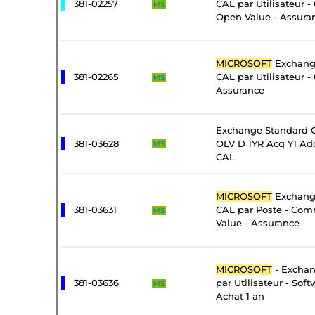
381-02257
CAL par Utilisateur 
MS
Open Value - Assura
MICROSOFT
Exchange
381-02265
CAL par Utilisateur -
MS
Assurance
Exchange Standard C
381-03628
OLV D 1YR Acq Y1 Add
MS
CAL
MICROSOFT
Exchange
381-03631
CAL par Poste - Com
MS
Value - Assurance
MICROSOFT
- Exchan
381-03636
par Utilisateur - Sof
MS
Achat 1 an