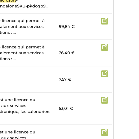
icrosoft
-
andaloneSKU-pkdogb9...
e licence qui permet à
galement aux services
99,84 €
ons : ...
e licence qui permet à
galement aux services
26,40 €
ons : ...
7,57 €
st une licence qui
 aux services
53,01 €
tronique, les calendriers
st une licence qui
 aux services