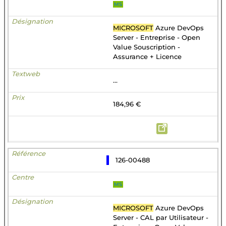
MS
MICROSOFT
Azure DevOps
Server - Entreprise - Open
Value Souscription -
Assurance + Licence
...
184,96 €
126-00488
MS
MICROSOFT
Azure DevOps
Server - CAL par Utilisateur -