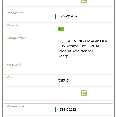
359-05414
MS
SQLCAL ALNG LicSAPk OLV
E 1Y Acdmc Ent DvcCAL -
Produit Additionnel - 1
Year(s)
...
7,57 €
381-02252