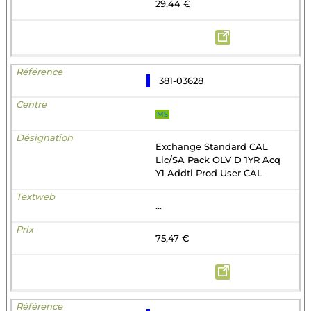
29,44 €
381-03628
MS
Exchange Standard CAL
Lic/SA Pack OLV D 1YR Acq
Y1 Addtl Prod User CAL
...
75,47 €