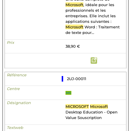
Microsoft
, idéale pour les
professionnels et les
entreprises. Elle inclut les
applications suivantes :
Microsoft
Word : Traitement
de texte pour...
38,90 €
2UJ-00011
MS
MICROSOFT
Microsoft
Desktop Education - Open
Value Souscription