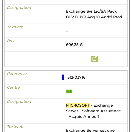
Exchange Svr Lic/SA Pack
OLV D 1YR Acq Y1 Addtl Prod
...
606,35 €
312-03716
MS
MICROSOFT
- Exchange
Server - Software Assurance
- Acquis Année 1
Exchange Server est une