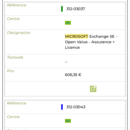
312-03037
MS
MICROSOFT
Exchange SE -
Open Value - Assurance +
Licence
...
606,35 €
312-03043
MS