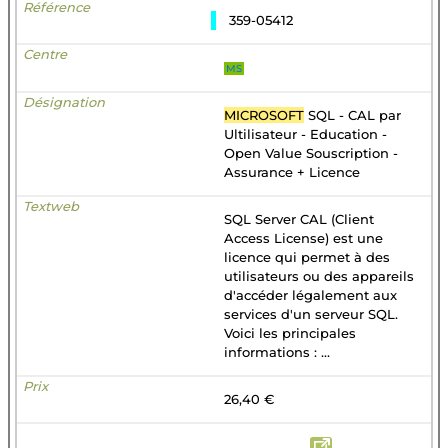
359-05412
MS
MICROSOFT
SQL - CAL par
Ultilisateur - Education -
Open Value Souscription -
Assurance + Licence
SQL Server CAL (Client
Access License) est une
licence qui permet à des
utilisateurs ou des appareils
d'accéder légalement aux
services d'un serveur SQL.
Voici les principales
informations : ...
26,40 €