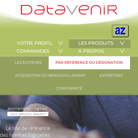
VOTRE PROFIL
LES PRODUITS
COMMANDES
A PROPOS
LES ÉDITEURS
PAR RÉFÉRENCE OU DÉSIGNATION
ACQUISITION OU RENOUVELLEMENT
EXPERTISES
CONFORMITÉ
abonnements - logiciels
"Nous bâtissons Datavenir"
Le site de référence
des licences logicielles