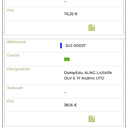
...
76,32 €
2UJ-00027
MS
DsktpEdu ALNG LicSAPk
OLV E 1Y Acdmc UTD
...
38,16 €