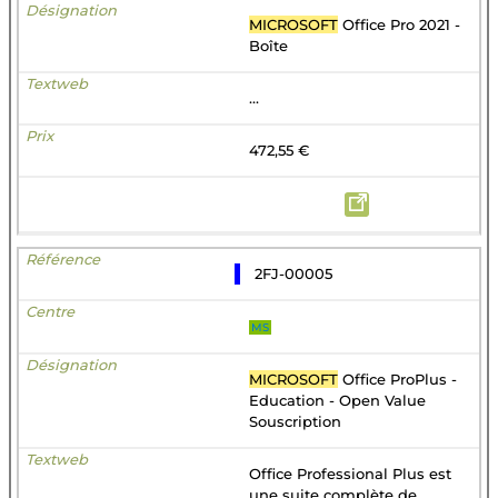
MICROSOFT
Office Pro 2021 -
Boîte
...
472,55 €
2FJ-00005
MS
MICROSOFT
Office ProPlus -
Education - Open Value
Souscription
Office Professional Plus est
une suite complète de