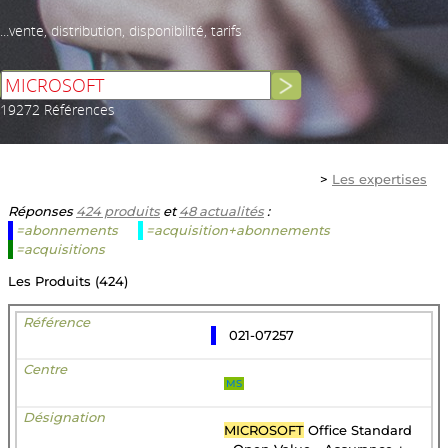
...vente, distribution, disponibilité, tarifs
19272 Références
>
Les expertises
Réponses
424 produits
et
48 actualités
:
=abonnements
=acquisition+abonnements
=acquisitions
Les Produits (424)
021-07257
MS
MICROSOFT
Office Standard