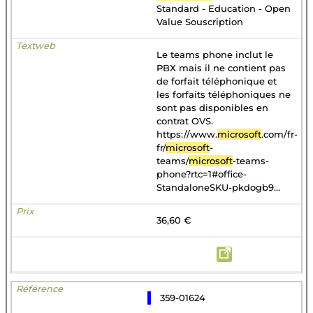
Standard - Education - Open
Value Souscription
Le teams phone inclut le
PBX mais il ne contient pas
de forfait téléphonique et
les forfaits téléphoniques ne
sont pas disponibles en
contrat OVS.
https://www.
microsoft
.com/fr-
fr/
microsoft
-
teams/
microsoft
-teams-
phone?rtc=1#office-
StandaloneSKU-pkdogb9...
36,60 €
359-01624