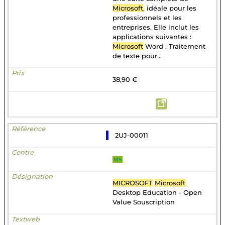
Microsoft
, idéale pour les
professionnels et les
entreprises. Elle inclut les
applications suivantes :
Microsoft
Word : Traitement
de texte pour...
38,90 €
2UJ-00011
MS
MICROSOFT
Microsoft
Desktop Education - Open
Value Souscription