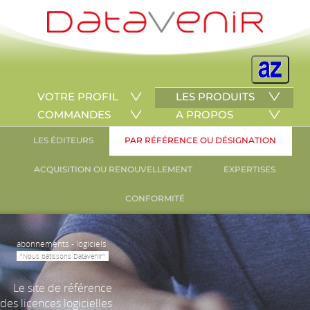
VOTRE PROFIL
LES PRODUITS
COMMANDES
A PROPOS
LES ÉDITEURS
PAR RÉFÉRENCE OU DÉSIGNATION
ACQUISITION OU RENOUVELLEMENT
EXPERTISES
CONFORMITÉ
abonnements - logiciels
"Nous bâtissons Datavenir"
Le site de référence
des licences logicielles