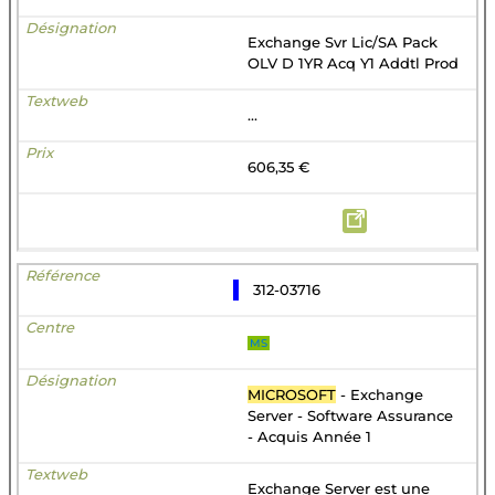
Exchange Svr Lic/SA Pack
OLV D 1YR Acq Y1 Addtl Prod
...
606,35 €
312-03716
MS
MICROSOFT
- Exchange
Server - Software Assurance
- Acquis Année 1
Exchange Server est une