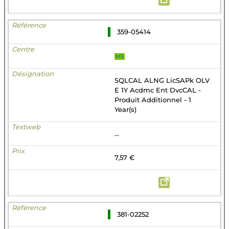
359-05414
MS
SQLCAL ALNG LicSAPk OLV
E 1Y Acdmc Ent DvcCAL -
Produit Additionnel - 1
Year(s)
...
7,57 €
381-02252