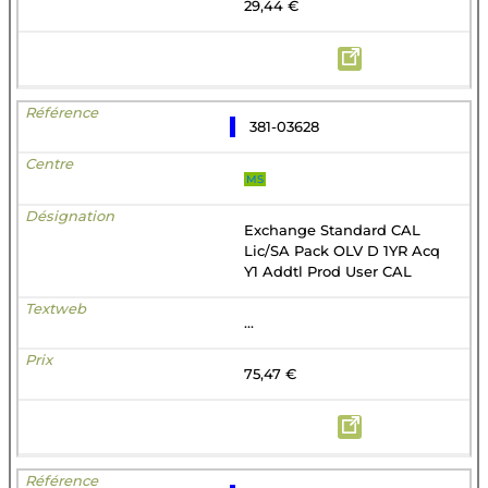
29,44 €
381-03628
MS
Exchange Standard CAL
Lic/SA Pack OLV D 1YR Acq
Y1 Addtl Prod User CAL
...
75,47 €