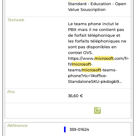
Standard - Education - Open
Value Souscription
Le teams phone inclut le
PBX mais il ne contient pas
de forfait téléphonique et
les forfaits téléphoniques ne
sont pas disponibles en
contrat OVS.
https://www.
microsoft
.com/fr-
fr/
microsoft
-
teams/
microsoft
-teams-
phone?rtc=1#office-
StandaloneSKU-pkdogb9...
36,60 €
359-01624