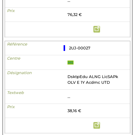
...
76,32 €
2UJ-00027
MS
DsktpEdu ALNG LicSAPk
OLV E 1Y Acdmc UTD
...
38,16 €