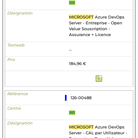
MS
MICROSOFT
Azure DevOps
Server - Entreprise - Open
Value Souscription -
Assurance + Licence
...
184,96 €
126-00488
MS
MICROSOFT
Azure DevOps
Server - CAL par Utilisateur -