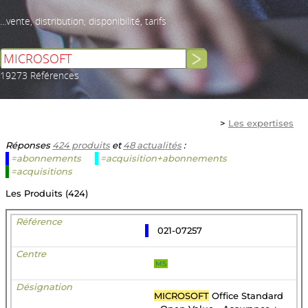
...vente, distribution, disponibilité, tarifs
19273 Références
>
Les expertises
Réponses
424 produits
et
48 actualités
:
=abonnements
=acquisition+abonnements
=acquisitions
Les Produits (424)
021-07257
MS
MICROSOFT
Office Standard