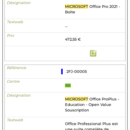
MICROSOFT
Office Pro 2021 -
Boîte
...
472,55 €
2FJ-00005
MS
MICROSOFT
Office ProPlus -
Education - Open Value
Souscription
Office Professional Plus est
une suite complète de