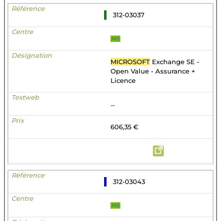
312-03037
MS
MICROSOFT
Exchange SE -
Open Value - Assurance +
Licence
...
606,35 €
312-03043
MS