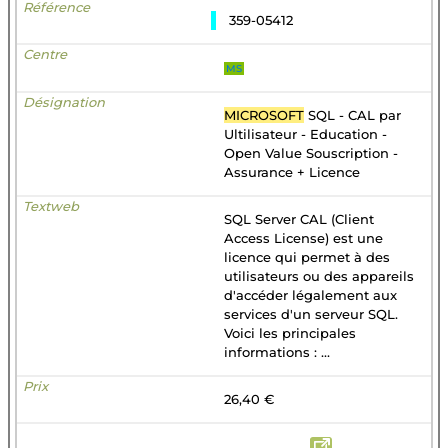
359-05412
MS
MICROSOFT
SQL - CAL par
Ultilisateur - Education -
Open Value Souscription -
Assurance + Licence
SQL Server CAL (Client
Access License) est une
licence qui permet à des
utilisateurs ou des appareils
d'accéder légalement aux
services d'un serveur SQL.
Voici les principales
informations : ...
26,40 €