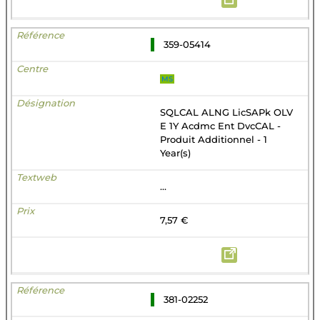
359-05414
MS
SQLCAL ALNG LicSAPk OLV
E 1Y Acdmc Ent DvcCAL -
Produit Additionnel - 1
Year(s)
...
7,57 €
381-02252