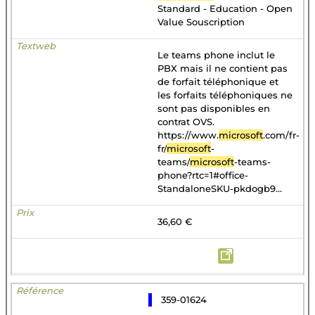
Standard - Education - Open
Value Souscription
Le teams phone inclut le
PBX mais il ne contient pas
de forfait téléphonique et
les forfaits téléphoniques ne
sont pas disponibles en
contrat OVS.
https://www.
microsoft
.com/fr-
fr/
microsoft
-
teams/
microsoft
-teams-
phone?rtc=1#office-
StandaloneSKU-pkdogb9...
36,60 €
359-01624