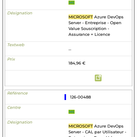
MS
MICROSOFT
Azure DevOps
Server - Entreprise - Open
Value Souscription -
Assurance + Licence
...
184,96 €
126-00488
MS
MICROSOFT
Azure DevOps
Server - CAL par Utilisateur -