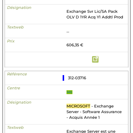
Exchange Svr Lic/SA Pack
OLV D 1YR Acq Y1 Addtl Prod
...
606,35 €
312-03716
MS
MICROSOFT
- Exchange
Server - Software Assurance
- Acquis Année 1
Exchange Server est une