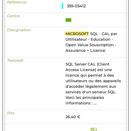
359-05412
MS
MICROSOFT
SQL - CAL par
Ultilisateur - Education -
Open Value Souscription -
Assurance + Licence
SQL Server CAL (Client
Access License) est une
licence qui permet à des
utilisateurs ou des appareils
d'accéder légalement aux
services d'un serveur SQL.
Voici les principales
informations : ...
26,40 €