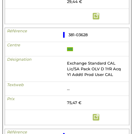
29,44 €
381-03628
MS
Exchange Standard CAL
Lic/SA Pack OLV D 1YR Acq
Y1 Addtl Prod User CAL
...
75,47 €