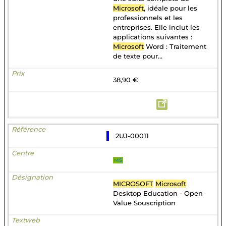
Microsoft
, idéale pour les
professionnels et les
entreprises. Elle inclut les
applications suivantes :
Microsoft
Word : Traitement
de texte pour...
38,90 €
2UJ-00011
MS
MICROSOFT
Microsoft
Desktop Education - Open
Value Souscription