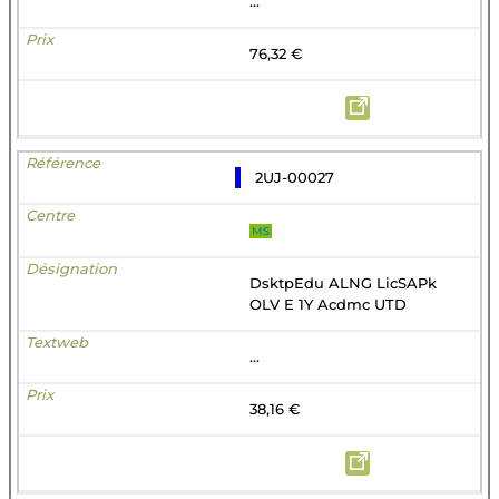
...
76,32 €
2UJ-00027
MS
DsktpEdu ALNG LicSAPk
OLV E 1Y Acdmc UTD
...
38,16 €