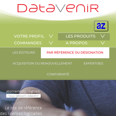
VOTRE PROFIL
LES PRODUITS
COMMANDES
A PROPOS
LES ÉDITEURS
PAR RÉFÉRENCE OU DÉSIGNATION
ACQUISITION OU RENOUVELLEMENT
EXPERTISES
CONFORMITÉ
abonnements - logiciels
"Nous bâtissons Datavenir"
Le site de référence
des licences logicielles