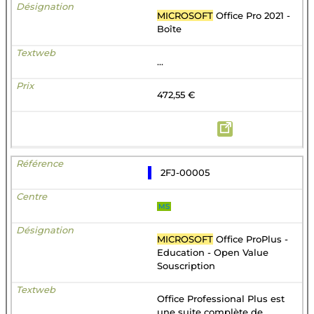
MICROSOFT
Office Pro 2021 -
Boîte
...
472,55 €
2FJ-00005
MS
MICROSOFT
Office ProPlus -
Education - Open Value
Souscription
Office Professional Plus est
une suite complète de