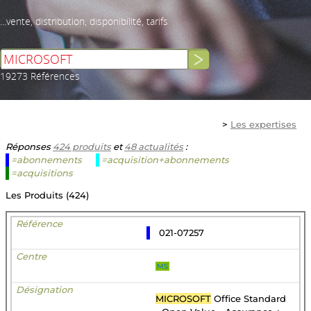
...vente, distribution, disponibilité, tarifs
19273 Références
>
Les expertises
Réponses
424 produits
et
48 actualités
:
=abonnements
=acquisition+abonnements
=acquisitions
Les Produits (424)
021-07257
MS
MICROSOFT
Office Standard