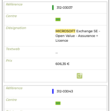
312-03037
MS
MICROSOFT
Exchange SE -
Open Value - Assurance +
Licence
...
606,35 €
312-03043
MS