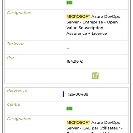
MS
MICROSOFT
Azure DevOps
Server - Entreprise - Open
Value Souscription -
Assurance + Licence
...
184,96 €
126-00488
MS
MICROSOFT
Azure DevOps
Server - CAL par Utilisateur -