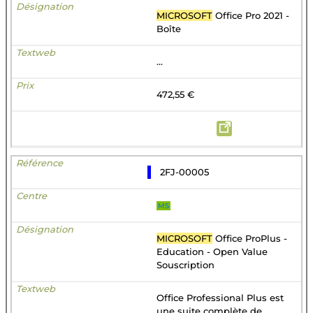
MICROSOFT
Office Pro 2021 -
Boîte
...
472,55 €
2FJ-00005
MS
MICROSOFT
Office ProPlus -
Education - Open Value
Souscription
Office Professional Plus est
une suite complète de