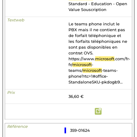
Standard - Education - Open
Value Souscription
Le teams phone inclut le
PBX mais il ne contient pas
de forfait téléphonique et
les forfaits téléphoniques ne
sont pas disponibles en
contrat OVS.
https://www.
microsoft
.com/fr-
fr/
microsoft
-
teams/
microsoft
-teams-
phone?rtc=1#office-
StandaloneSKU-pkdogb9...
36,60 €
359-01624