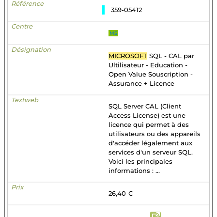
359-05412
MS
MICROSOFT
SQL - CAL par
Ultilisateur - Education -
Open Value Souscription -
Assurance + Licence
SQL Server CAL (Client
Access License) est une
licence qui permet à des
utilisateurs ou des appareils
d'accéder légalement aux
services d'un serveur SQL.
Voici les principales
informations : ...
26,40 €