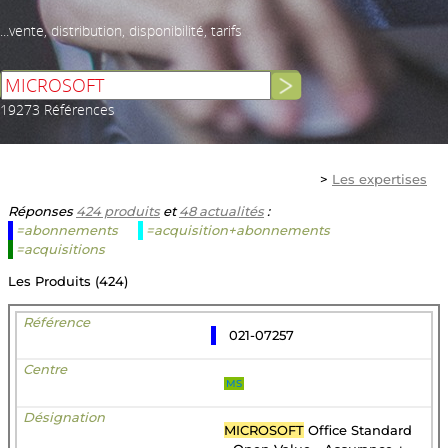
...vente, distribution, disponibilité, tarifs
19273 Références
>
Les expertises
Réponses
424 produits
et
48 actualités
:
=abonnements
=acquisition+abonnements
=acquisitions
Les Produits (424)
021-07257
MS
MICROSOFT
Office Standard