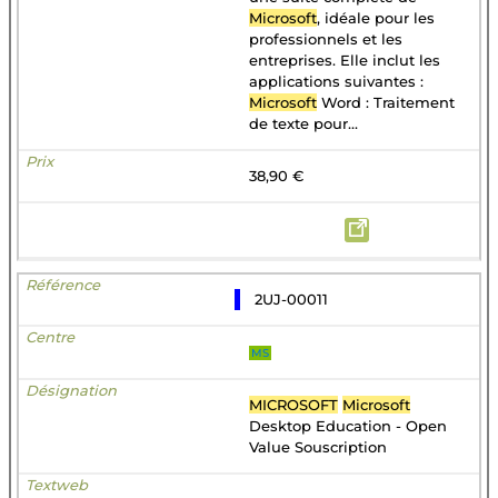
Microsoft
, idéale pour les
professionnels et les
entreprises. Elle inclut les
applications suivantes :
Microsoft
Word : Traitement
de texte pour...
38,90 €
2UJ-00011
MS
MICROSOFT
Microsoft
Desktop Education - Open
Value Souscription