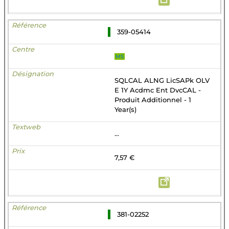
359-05414
MS
SQLCAL ALNG LicSAPk OLV
E 1Y Acdmc Ent DvcCAL -
Produit Additionnel - 1
Year(s)
...
7,57 €
381-02252