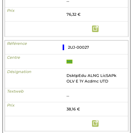
...
76,32 €
2UJ-00027
MS
DsktpEdu ALNG LicSAPk
OLV E 1Y Acdmc UTD
...
38,16 €