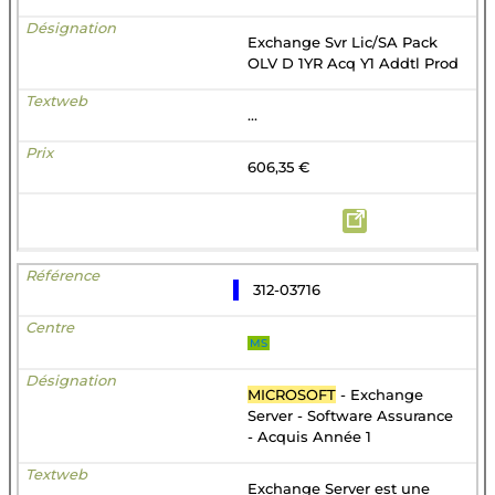
Exchange Svr Lic/SA Pack
OLV D 1YR Acq Y1 Addtl Prod
...
606,35 €
312-03716
MS
MICROSOFT
- Exchange
Server - Software Assurance
- Acquis Année 1
Exchange Server est une