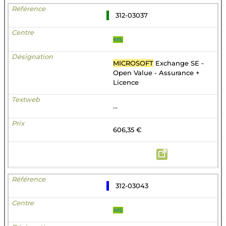
312-03037
MS
MICROSOFT
Exchange SE -
Open Value - Assurance +
Licence
...
606,35 €
312-03043
MS