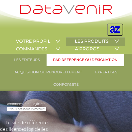
VOTRE PROFIL
LES PRODUITS
COMMANDES
A PROPOS
LES ÉDITEURS
PAR RÉFÉRENCE OU DÉSIGNATION
ACQUISITION OU RENOUVELLEMENT
EXPERTISES
CONFORMITÉ
abonnements - logiciels
"Nous bâtissons Datavenir"
Le site de référence
des licences logicielles