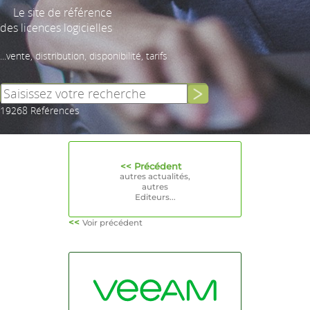
Le site de référence
des licences logicielles
...vente, distribution, disponibilité, tarifs
19268 Références
<< Précédent
autres actualités,
autres
Editeurs...
<<
Voir précédent