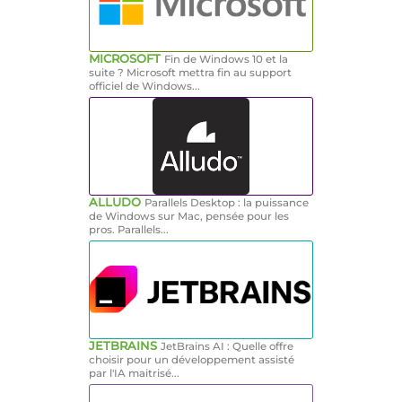
MICROSOFT
Fin de Windows 10 et la
suite ? Microsoft mettra fin au support
officiel de Windows...
ALLUDO
Parallels Desktop : la puissance
de Windows sur Mac, pensée pour les
pros. Parallels...
JETBRAINS
JetBrains AI : Quelle offre
choisir pour un développement assisté
par l'IA maitrisé...