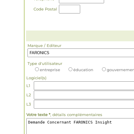
Code Postal
Marque / Editeur
Type d'utilisateur
entreprise
éducation
gouvernemen
Logiciel(s)
L1
L2
L3
Votre texte *
, détails complémentaires