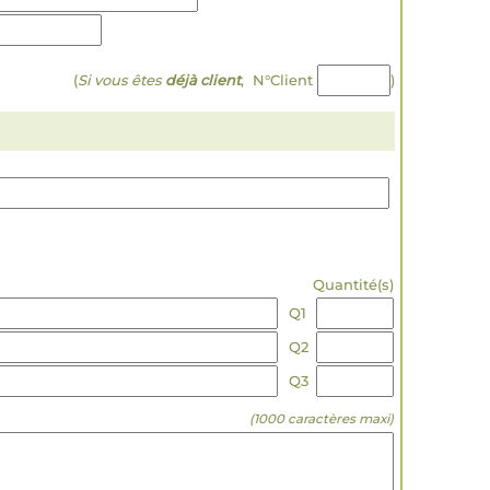
(
Si vous êtes
déjà client
, N°Client
)
Quantité(s)
Q1
Q2
Q3
(1000 caractères maxi)