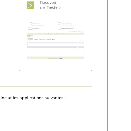
Recevoir
un
Devis
? ...
inclut les applications suivantes :