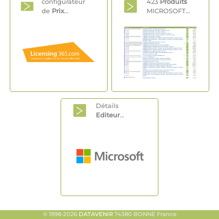
configurateur
423
Produits
de
Prix
...
MICROSOFT...
Détails
Editeur
...
© 1998-2026
DATAVENIR
74380 BONNE France