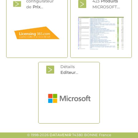
configurateur
423
Produits
de
Prix
...
MICROSOFT...
Détails
Editeur
...
© 1998-2026
DATAVENIR
74380 BONNE France