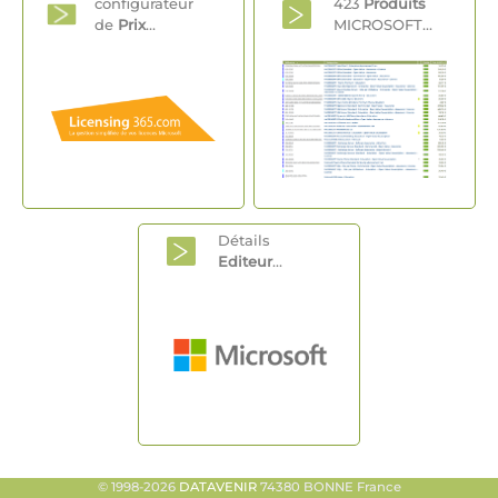
configurateur
423
Produits
de
Prix
...
MICROSOFT...
Détails
Editeur
...
© 1998-2026
DATAVENIR
74380 BONNE France