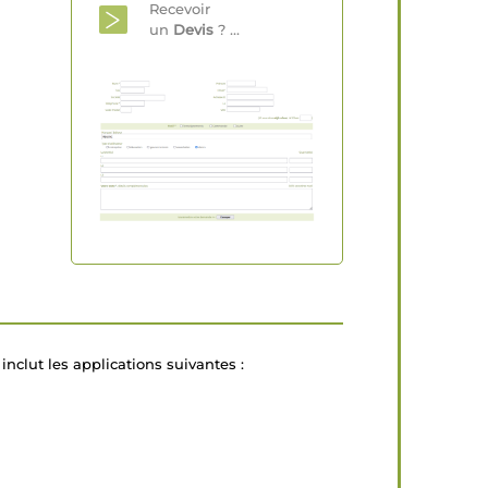
Recevoir
un
Devis
? ...
inclut les applications suivantes :