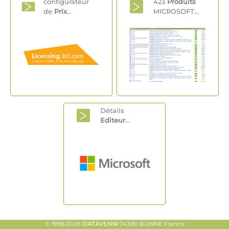
configurateur
423
Produits
de
Prix
...
MICROSOFT...
Détails
Editeur
...
© 1998-2026
DATAVENIR
74380 BONNE France