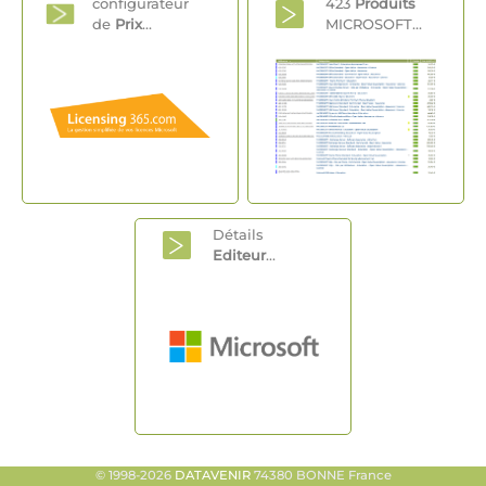
configurateur
423
Produits
de
Prix
...
MICROSOFT...
Détails
Editeur
...
© 1998-2026
DATAVENIR
74380 BONNE France