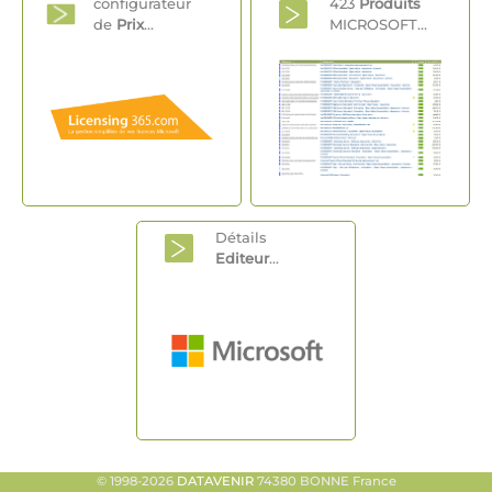
configurateur
423
Produits
de
Prix
...
MICROSOFT...
Détails
Editeur
...
© 1998-2026
DATAVENIR
74380 BONNE France