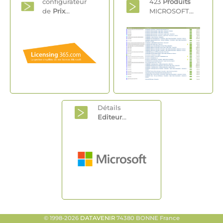
configurateur
423
Produits
de
Prix
...
MICROSOFT...
Détails
Editeur
...
© 1998-2026
DATAVENIR
74380 BONNE France