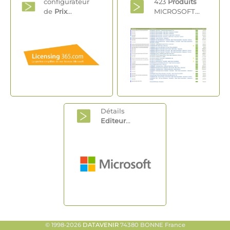
configurateur
423
Produits
de
Prix
...
MICROSOFT...
Détails
Editeur
...
© 1998-2026
DATAVENIR
74380 BONNE France