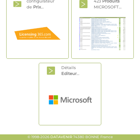
configurateur
423
Produits
de
Prix
...
MICROSOFT...
Détails
Editeur
...
© 1998-2026
DATAVENIR
74380 BONNE France