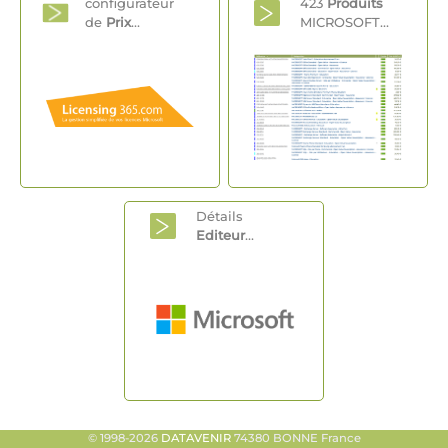
configurateur
423
Produits
de
Prix
...
MICROSOFT...
Détails
Editeur
...
© 1998-2026
DATAVENIR
74380 BONNE France