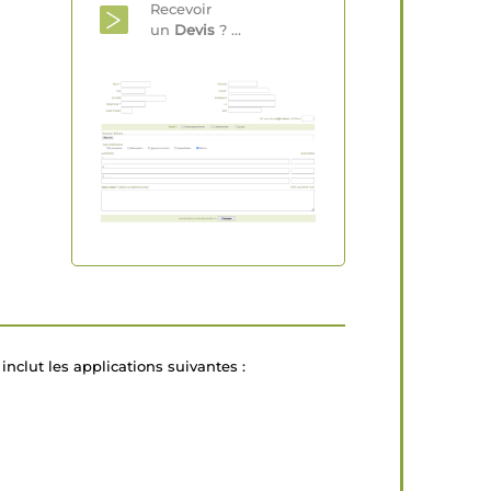
Recevoir
un
Devis
? ...
inclut les applications suivantes :