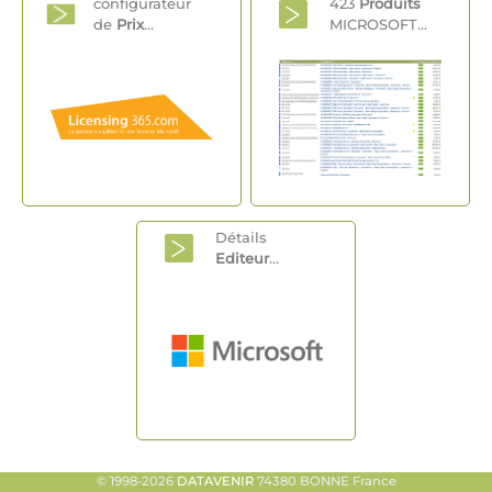
configurateur
423
Produits
de
Prix
...
MICROSOFT...
Détails
Editeur
...
© 1998-2026
DATAVENIR
74380 BONNE France