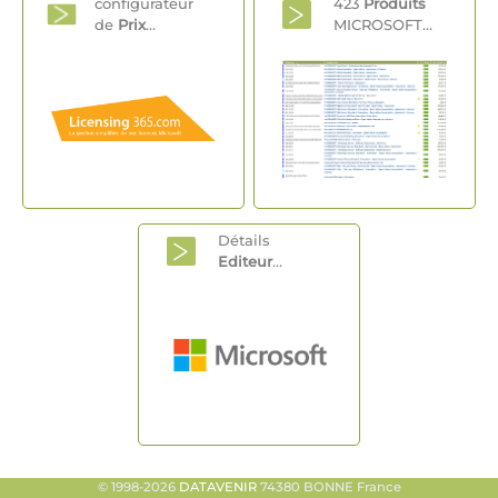
configurateur
423
Produits
de
Prix
...
MICROSOFT...
Détails
Editeur
...
© 1998-2026
DATAVENIR
74380 BONNE France