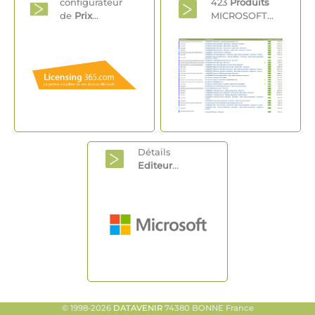
configurateur
423
Produits
de
Prix
...
MICROSOFT...
Détails
Editeur
...
© 1998-2026
DATAVENIR
74380 BONNE France