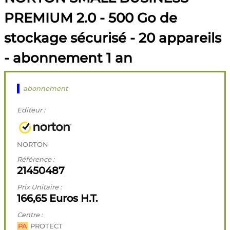
PREMIUM 2.0 - 500 Go de
stockage sécurisé - 20 appareils
- abonnement 1 an
abonnement
Editeur :
NORTON
Référence :
21450487
Prix Unitaire :
166,65 Euros H.T.
Centre :
PA
PROTECT