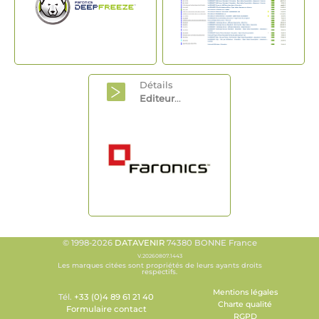
Détails
Editeur
...
© 1998-2026
DATAVENIR
74380 BONNE France
V.20260807.1443
Les marques citées sont propriétés de leurs ayants droits
respectifs.
Mentions légales
Tél.
+33 (0)4 89 61 21 40
Charte qualité
Formulaire contact
RGPD