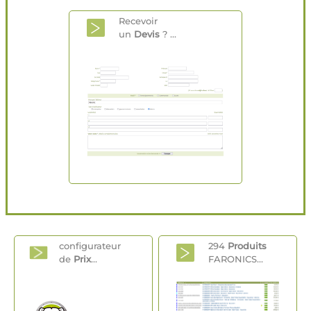
Recevoir
un
Devis
? ...
configurateur
294
Produits
de
Prix
...
FARONICS...