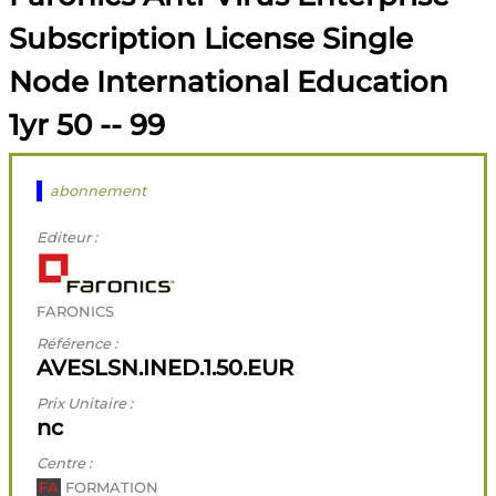
Subscription License Single
Node International Education
1yr 50 -- 99
abonnement
Editeur :
FARONICS
Référence :
AVESLSN.INED.1.50.EUR
Prix Unitaire :
nc
Centre :
FA
FORMATION