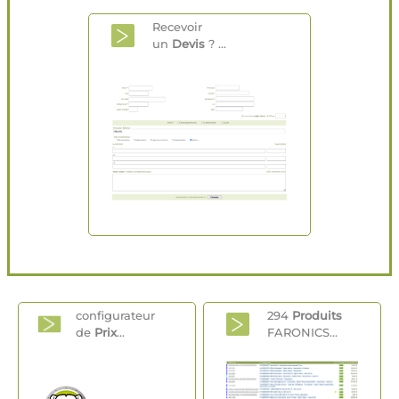
Recevoir
un
Devis
? ...
configurateur
294
Produits
de
Prix
...
FARONICS...