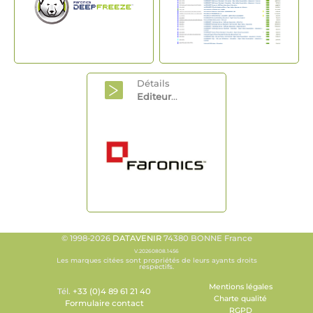
Détails
Editeur
...
© 1998-2026
DATAVENIR
74380 BONNE France
V.20260808.1456
Les marques citées sont propriétés de leurs ayants droits
respectifs.
Mentions légales
Tél.
+33 (0)4 89 61 21 40
Charte qualité
Formulaire contact
RGPD