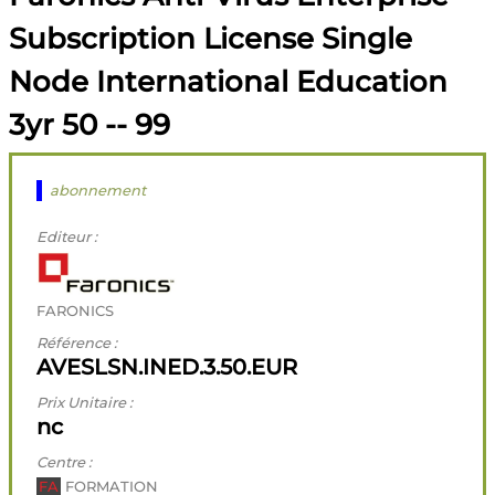
Subscription License Single
Node International Education
3yr 50 -- 99
abonnement
Editeur :
FARONICS
Référence :
AVESLSN.INED.3.50.EUR
Prix Unitaire :
nc
Centre :
FA
FORMATION